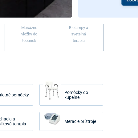
Masážne
Biolampy a
vložky do
svetelná
topánok
terapia
Pomôcky do
aletné pomôcky
kúpeľne
chacia a
Meracie prístroje
líková terapia