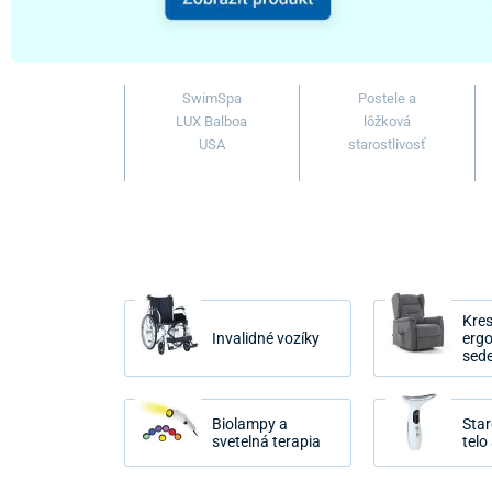
SwimSpa
Postele a
LUX Balboa
lôžková
USA
starostlivosť
Kres
Invalidné vozíky
erg
sed
Biolampy a
Star
svetelná terapia
telo