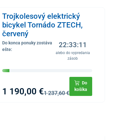
Trojkolesový elektrický
bicykel Tornádo ZTECH,
červený
Do konca ponuky zostáva
22:33:11
ešte:
alebo do vypredania
zásob
Do
1 190,00 €
košíka
1 237,60 €
NOVINKA