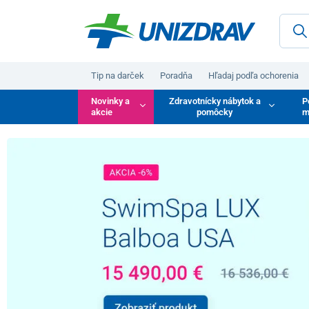
Tip na darček
Poradňa
Hľadaj podľa ochorenia
Novinky a
Zdravotnícky nábytok a
P
akcie
pomôcky
m