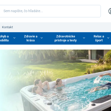
Kontakt
ohyb a
Zdravie a
Zdravotnícke
Relax a
obilita
krása
prístroje a testy
šport