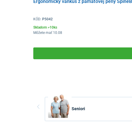
Ergonomický vankúš z pamäťovej peny SpineB
KÓD:
P5042
Skladom >10ks
Môžete mať 10.08
Seniori