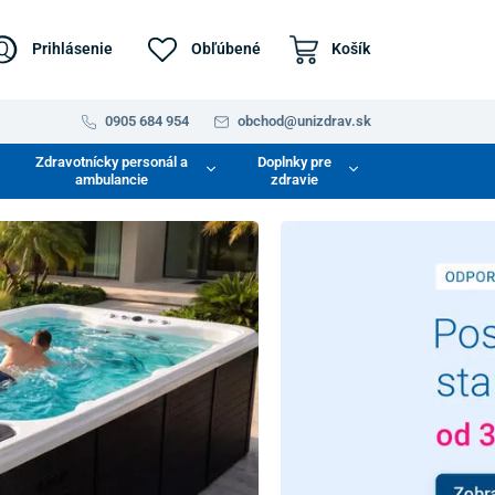
Prihlásenie
Obľúbené
Košík
0905 684 954
obchod@unizdrav.sk
Zdravotnícky personál a
Doplnky pre
ambulancie
zdravie