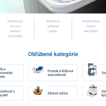
Odšťavovač
Elektrický
Antidekubitný
ovocia a
prídavný
matrac
zeleniny
pohon
UNIZDRAV
UNIZDRAV
Obľúbené kategórie
lá a
Postele a lôžková
onomické
To
starostlivosť
enie
ostlivosť o
Dý
Zdravá výživa
 a pleť
kys