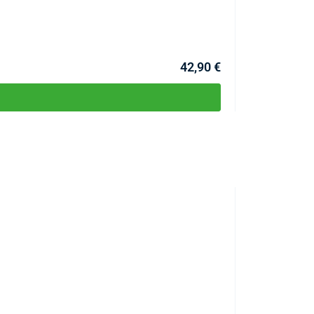
KÓD:
P5356
Skladom >1ks
Môžete mať 10.08
42,90 €
AKCIA
TOP PRODUKT