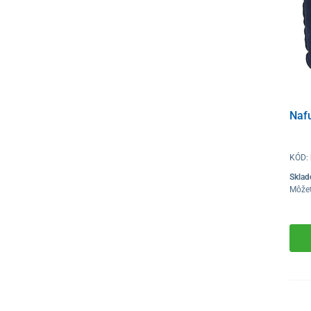
Nafu
KÓD:
Skla
Môže