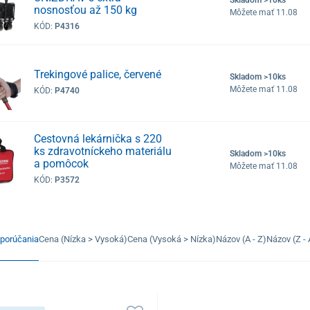
nosnosťou až 150 kg
Môžete mať 11.08
KÓD:
P4316
Trekingové palice, červené
Skladom >10ks
Môžete mať 11.08
KÓD:
P4740
Cestovná lekárnička s 220
ks zdravotníckeho materiálu
Skladom >10ks
a pomôcok
Môžete mať 11.08
KÓD:
P3572
porúčania
Cena (Nízka > Vysoká)
Cena (Vysoká > Nízka)
Názov (A - Z)
Názov (Z - 