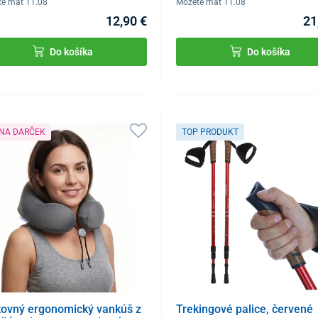
te mať 11.08
Môžete mať 11.08
12,90 €
21
Do košíka
Do košíka
 NA DARČEK
TOP PRODUKT
tovný ergonomický vankúš z
Trekingové palice, červené