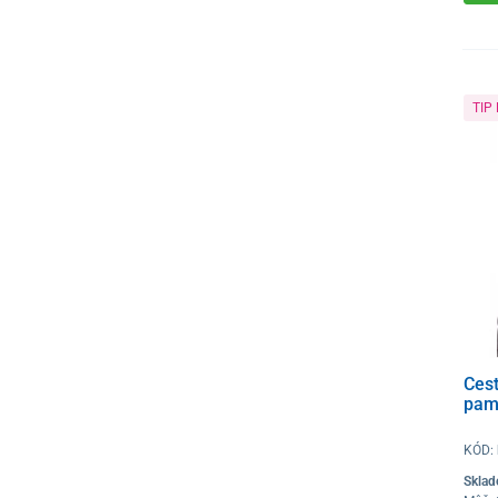
TIP
Ces
pam
KÓD:
Skla