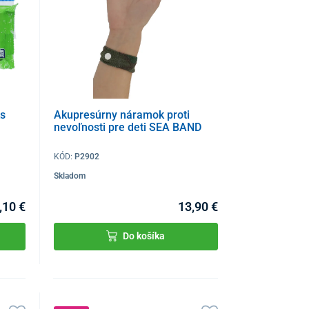
ks
Akupresúrny náramok proti
nevoľnosti pre deti SEA BAND
KÓD:
P2902
Skladom
,10 €
13,90 €
Do košíka