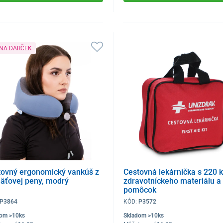
 NA DARČEK
tovný ergonomický vankúš z
Cestovná lekárnička s 220 
äťovej peny, modrý
zdravotníckeho materiálu a
pomôcok
P3864
KÓD:
P3572
dom >10ks
Skladom >10ks