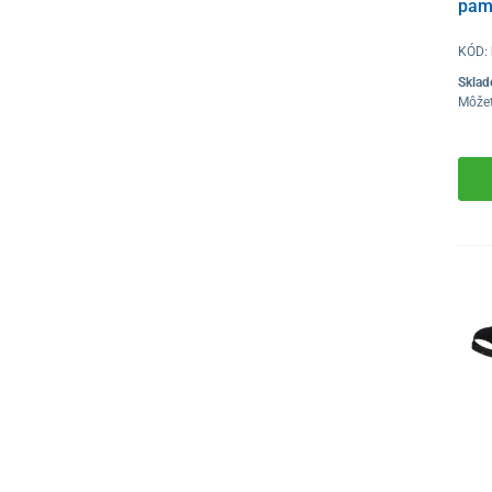
pamä
KÓD:
Skla
Môže