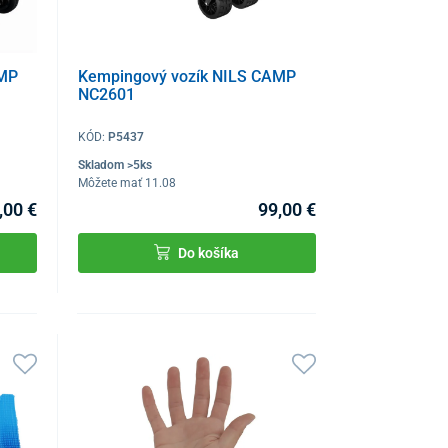
AMP
Kempingový vozík NILS CAMP
NC2601
KÓD:
P5437
Skladom >5ks
Môžete mať 11.08
,00 €
99,00 €
Do košíka