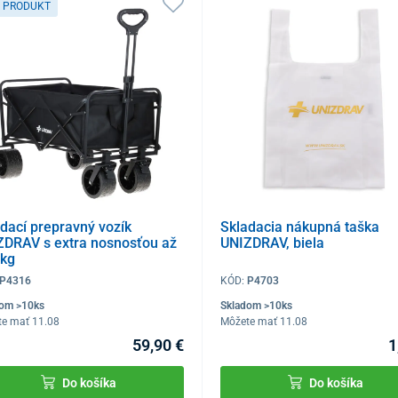
 PRODUKT
dací prepravný vozík
Skladacia nákupná taška
ZDRAV s extra nosnosťou až
UNIZDRAV, biela
 kg
P4316
KÓD:
P4703
dom >10ks
Skladom >10ks
te mať 11.08
Môžete mať 11.08
59,90 €
1
Do košíka
Do košíka