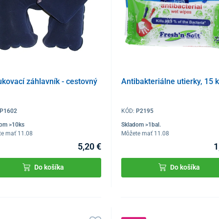
kovací záhlavník - cestovný
Antibakteriálne utierky, 15 
P1602
KÓD:
P2195
dom >10ks
Skladom >1bal.
te mať 11.08
Môžete mať 11.08
5,20 €
1
Do košíka
Do košíka