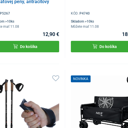
ťovej peny, antracitový
P5267
KÓD:
P4740
dom >10ks
Skladom >10ks
te mať 11.08
Môžete mať 11.08
12,90 €
18
Do košíka
Do košíka
NOVINKA