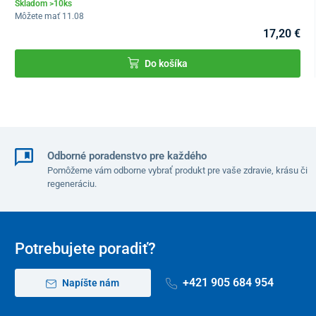
Skladom >10ks
Môžete mať 11.08
17,20 €
Do košíka
Technické parametre
Materiál
oceľ, tkanina Oxford
Odborné poradenstvo pre každého
Pomôžeme vám odborne vybrať produkt pre vaše zdravie, krásu či
Dĺžka bezpečnostných pásov
6 m
regeneráciu.
Rozmery madla VxŠxD
44 x 57 x 50 cm
Nastaviteľný popruh
cca 290 – 560 cm
Potrebujete poradiť?
Rozmery vrecúška VxŠ
22 x 24 cm
+421 905 684 954
Napíšte nám
Nosnosť
100 kg
Hmotnosť
2 kg