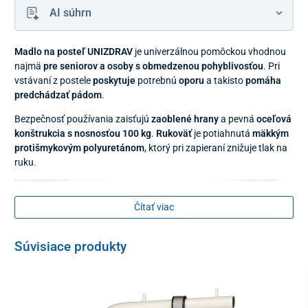
AI súhrn
Madlo na posteľ UNIZDRAV
je univerzálnou pomôckou vhodnou
najmä
pre seniorov a osoby s obmedzenou pohyblivosťou
. Pri
vstávaní z postele
poskytuje
potrebnú
oporu
a takisto
pomáha
predchádzať pádom
.
Bezpečnosť používania zaisťujú
zaoblené hrany
a pevná
oceľová
konštrukcia s nosnosťou 100 kg
.
Rukoväť
je potiahnutá
mäkkým
protišmykovým polyuretánom
, ktorý pri zapieraní znižuje tlak na
ruku.
Čítať viac
Súvisiace produkty