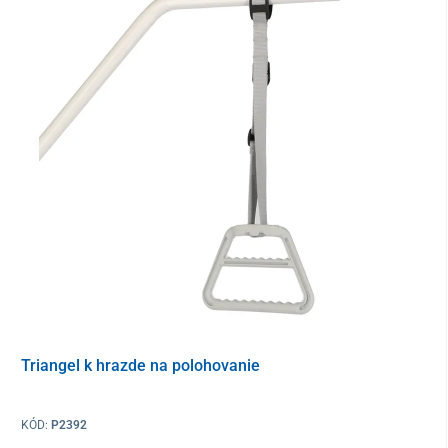
Praktickým doplnkom madla
na posteľ UNIZDRAV
je obojstranné
vrecúško na uskladnenie drobností
. Využiť ho môžete na
čokoľvek, čo potrebujete mať po ruke, ako je mobilný telefón,
vreckovky či kniha.
Držadlo môže byť použité
z oboch strán postele
. K lôžku sa
pripevňuje pomocou nastaviteľného
nylonového popruhu
zakončeného prackou. V prípade potreby sa dá jednoducho
sklopiť
.
V balení nájdete aj 4 skrutky a sťahovacie pásky, ktoré slúžia na
ešte stabilnejšie upevnenie k roštu.
Triangel k hrazde na polohovanie
KÓD:
P2392