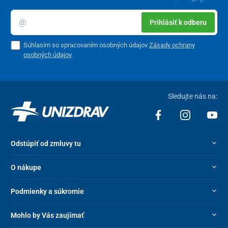
Prihlásiť k odberu
Súhlasím so spracovaním osobných údajov
Zásady ochrany
osobných údajov
.
Sledujte nás na:
Odstúpiť od zmluvy tu
O nákupe
Podmienky a súkromie
Mohlo by Vás zaujímať
Posteľ je vybavená dreveným roštom deleným na štyri časti, aby
splývala s nábytkom. K posteli je potrebné dokúpiť matrac s