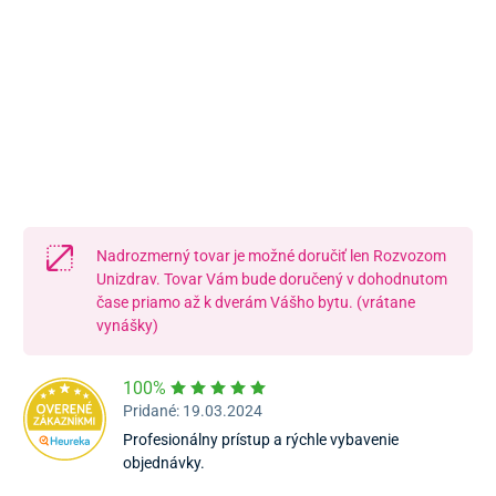
Námestie Sv. Egídia 2950, Poprad
052/77 818 99
poprad@unizdrav.sk
Pondelok – Piatok:
08:00 –
16:30
Dostupnosť:
Nedostupné
Nadrozmerný tovar je možné doručiť len Rozvozom
Unizdrav. Tovar Vám bude doručený v dohodnutom
čase priamo až k dverám Vášho bytu. (vrátane
vynášky)
100%
Pridané: 19.03.2024
Profesionálny prístup a rýchle vybavenie
objednávky.