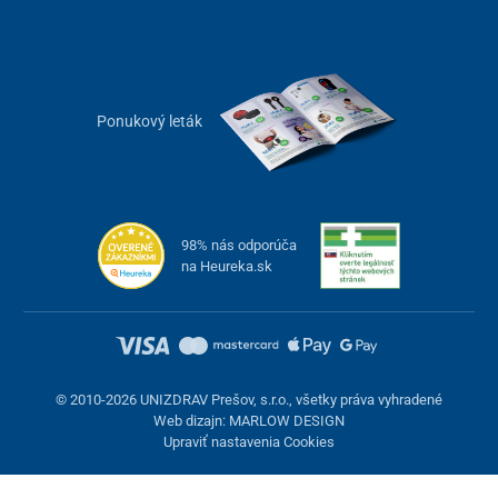
rozmerom 200x90cm. Pohyb jednotlivých častí lôžkovej plochy je
vykonávaný nízkonapäťovými lineárnymi motormi (koľajnicami).
Jednotlivé polohy sú navzájom úplne nezávislé a dajú sa
nastavovať buď jednotlivo alebo aj súčasne. Konštrukcia lôžka
umožňuje nasledujúce polohovanie jednotlivých častí lôžkovej
Ponukový leták
plochy.
98% nás odporúča
na Heureka.sk
© 2010-2026 UNIZDRAV Prešov, s.r.o., všetky práva vyhradené
Web dizajn: MARLOW DESIGN
Upraviť nastavenia Cookies
Posteľ je bezpečná, napríklad motor je chránený proti vode,