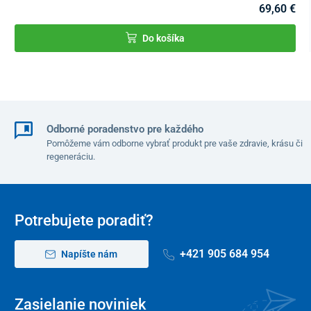
69,60 €
Do košíka
Odborné poradenstvo pre každého
Pomôžeme vám odborne vybrať produkt pre vaše zdravie, krásu či
regeneráciu.
Potrebujete poradiť?
Samostatné výškové nastavenie hornej a dolnej časti
postele
umožňuje jednoduché ľahnutie či sadnutie na posteľ a presadanie
+421 905 684 954
Napíšte nám
na vozík. Zároveň uľahčuje obsluhu ošetrujúcej osobe. Keď je
elektrická posteľ vo zvýšenej polohe, netreba sa zohýbať pri
opatere pacienta.
Zasielanie noviniek