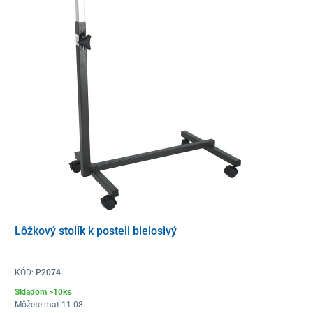
Jednoduchým stlačením
diaľkového ovládania
sa aktivuje
elektrický mechanizmus na zdvíhanie hornej časti alebo dolnej
časti postele.
Lôžkový stolík k posteli bielosivý
KÓD:
P2074
Skladom >10ks
Môžete mať 11.08