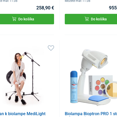
te mať 11.08
Môžete mať 11.08
258,90 €
955
Do košíka
Do košíka
an k biolampe MediLight
Biolampa Bioptron PRO 1 st