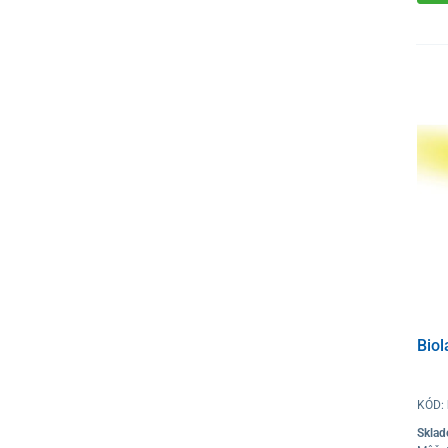
Bio
KÓD:
Skla