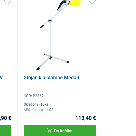
AV
Stojan k biolampe Medall
KÓD:
P2362
Skladom >10ks
Môžete mať 11.08
,90 €
113,40 €
Do košíka