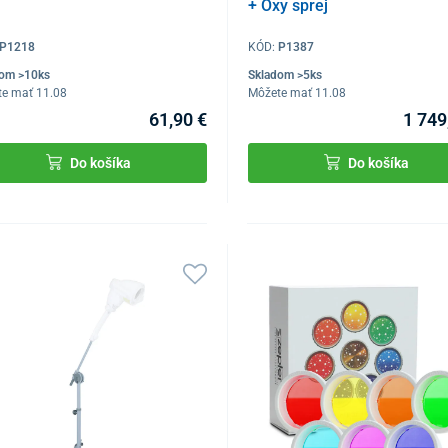
+ Oxy sprej
P1218
KÓD:
P1387
dom >10ks
Skladom >5ks
te mať 11.08
Môžete mať 11.08
61,90 €
1 749
Do košíka
Do košíka