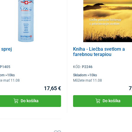
 sprej
Kniha - Liečba svetlom a
farebnou terapiou
P1405
KÓD:
P2246
dom >10ks
Skladom >10ks
te mať 11.08
Môžete mať 11.08
17,65 €
7
Do košíka
Do košíka