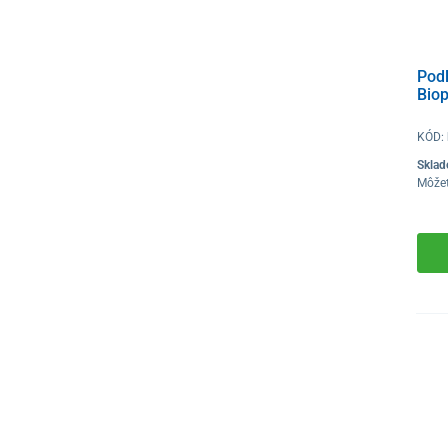
Pod
Bio
KÓD:
Skla
Môže