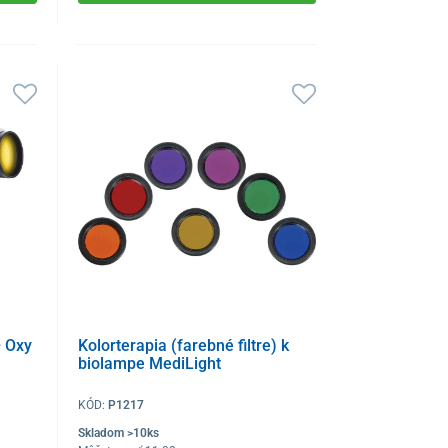
+ Oxy
Kolorterapia (farebné filtre) k
biolampe MediLight
KÓD:
P1217
Skladom >10ks