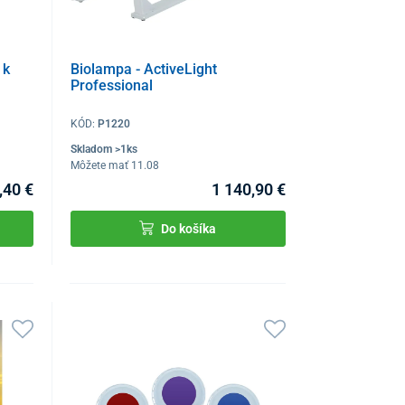
 k
Biolampa - ActiveLight
Professional
KÓD:
P1220
Skladom >1ks
Môžete mať 11.08
,40 €
1 140,90 €
Do košíka