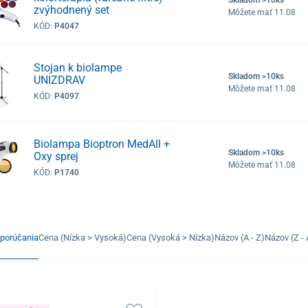
zvýhodnený set
Môžete mať 11.08
KÓD:
P4047
Stojan k biolampe
Skladom >10ks
UNIZDRAV
Môžete mať 11.08
KÓD:
P4097
Biolampa Bioptron MedAll +
Skladom >10ks
Oxy sprej
Môžete mať 11.08
KÓD:
P1740
porúčania
Cena (Nízka > Vysoká)
Cena (Vysoká > Nízka)
Názov (A - Z)
Názov (Z - 