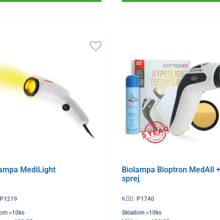
lampa MediLight
Biolampa Bioptron MedAll 
sprej
P1219
KÓD:
P1740
dom >10ks
Skladom >10ks