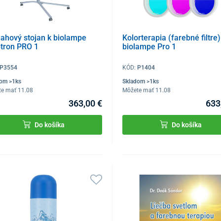
lahový stojan k biolampe
Kolorterapia (farebné filtre)
ptron PRO 1
biolampe Pro 1
P3554
KÓD:
P1404
dom >1ks
Skladom >1ks
te mať 11.08
Môžete mať 11.08
363,00 €
633
Do košíka
Do košíka