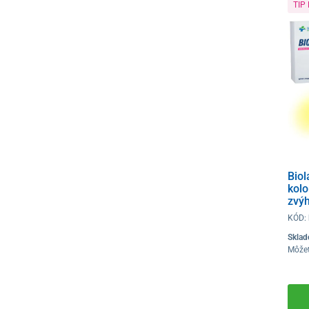
TIP
Bio
kolo
zvý
KÓD:
Skla
Môže