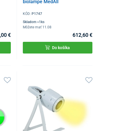
biolampe MedAll
KÓD:
P1747
Skladom >1ks
Môžete mať 11.08
,00 €
612,60 €
Do košíka