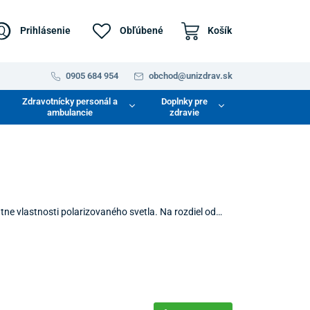
Prihlásenie
Obľúbené
Košík
0905 684 954
obchod@unizdrav.sk
Zdravotnícky personál a
Doplnky pre
ambulancie
zdravie
tne vlastnosti polarizovaného svetla. Na rozdiel od
itá v paralelných rovinách, vďaka čomu preniká hlbšie
krocirkuláciu a aktivuje prirodzené obranné mechanizmy