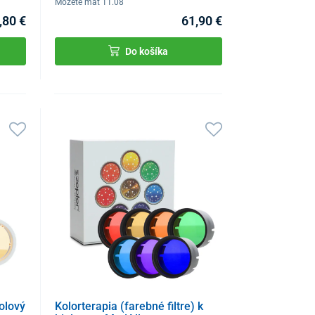
Môžete mať 11.08
,80 €
61,90 €
Do košíka
olový
Kolorterapia (farebné filtre) k