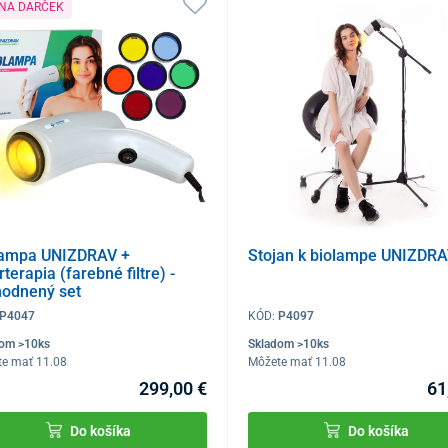
 NA DARČEK
lampa UNIZDRAV +
Stojan k biolampe UNIZDR
rterapia (farebné filtre) -
hodnený set
P4047
KÓD:
P4097
dom >10ks
Skladom >10ks
te mať 11.08
Môžete mať 11.08
299,00 €
61
Do košíka
Do košíka