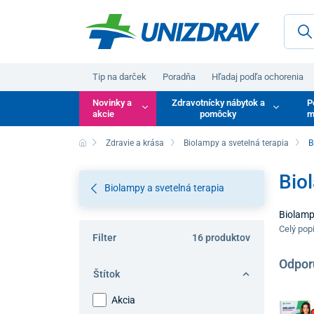
Tip na darček
Poradňa
Hľadaj podľa ochorenia
Novinky a
Zdravotnícky nábytok a
P
akcie
pomôcky
m
Zdravie a krása
Biolampy a svetelná terapia
B
Bio
Biolampy a svetelná terapia
Biolampy
bežného 
Celý pop
Filter
16 produktov
do tkaní
organiz
Odpor
Štítok
Akcia