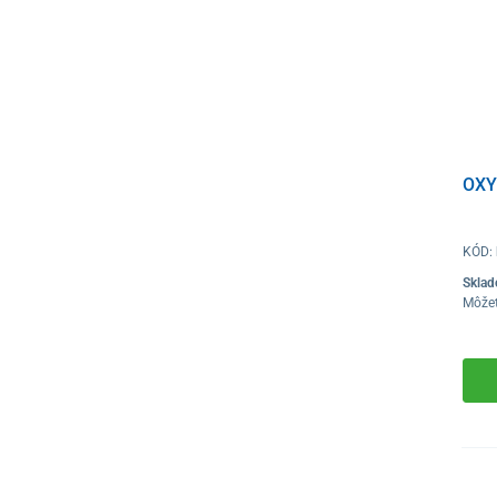
OXY
KÓD:
Skla
Môže