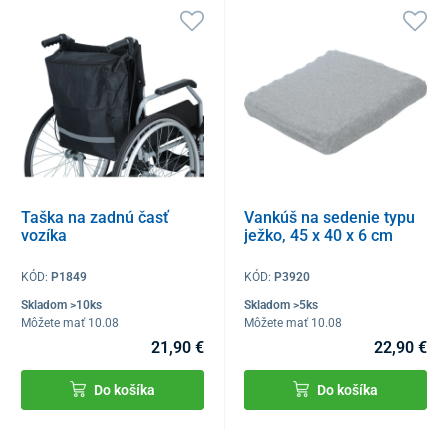
Taška na zadnú časť
Vankúš na sedenie typu
vozíka
ježko, 45 x 40 x 6 cm
KÓD:
P1849
KÓD:
P3920
Skladom >10ks
Skladom >5ks
Môžete mať 10.08
Môžete mať 10.08
21,90 €
22,90 €
Do košíka
Do košíka