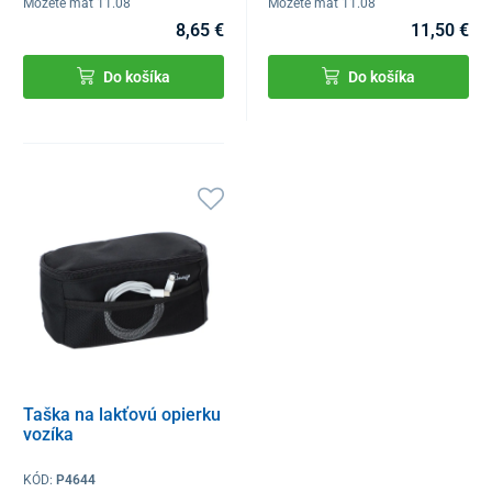
Môžete mať 11.08
Môžete mať 11.08
8,65 €
11,50 €
Do košíka
Do košíka
Taška na lakťovú opierku
vozíka
KÓD:
P4644