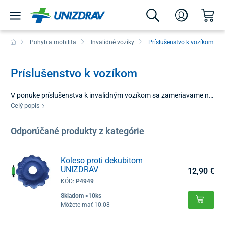
Pohyb a mobilita
Invalidné vozíky
Príslušenstvo k vozíkom
Príslušenstvo k vozíkom
V ponuke príslušenstva k invalidným vozíkom sa zameriavame na
produkty, ktoré zaistia vyššiu mieru komfortu a bezpečnosti pre
Celý popis
používateľa aj ošetrujúcu osobu. Zatiaľ čo bežné vybavenie
invalidných vozíkov poskytuje základnú funkčnosť, toto
Odporúčané produkty z kategórie
príslušenstvo vyrieši aj nadštandardné požiadavky.
Koleso proti dekubitom
UNIZDRAV
12,90 €
KÓD:
P4949
Skladom >10ks
Môžete mať 10.08