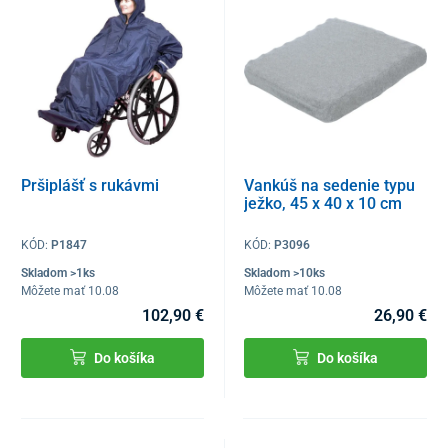
Pršiplášť s rukávmi
Vankúš na sedenie typu
ježko, 45 x 40 x 10 cm
KÓD:
P1847
KÓD:
P3096
Skladom >1ks
Skladom >10ks
Môžete mať 10.08
Môžete mať 10.08
102,90 €
26,90 €
Do košíka
Do košíka