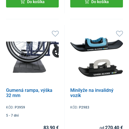
Do košíka
Do košíka
Gumená rampa, výška
Minilyže na invalidný
32 mm
vozík
KÓD:
P3959
KÓD:
P2983
5 - 7 dni
83,90 €
270,40 €
od