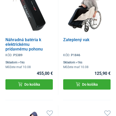
Náhradná batéria k
Zateplený vak
elektrickému
prídavnému pohonu
Elesmart na invalidné
KÓD:
P5389
KÓD:
P1846
vozíky
Skladom >1ks
Skladom >1ks
Môžete mať 10.08
Môžete mať 10.08
455,00 €
125,90 €
Do košíka
Do košíka