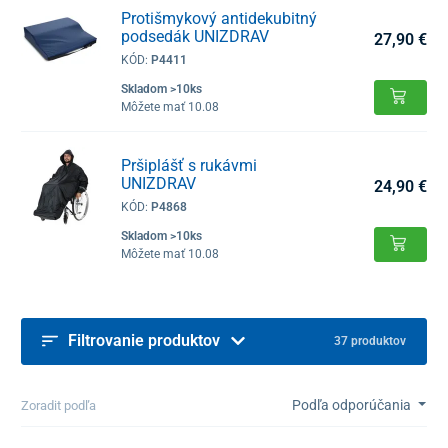
Protišmykový antidekubitný
podsedák UNIZDRAV
27,90 €
KÓD:
P4411
Skladom >10ks
Môžete mať 10.08
Pršiplášť s rukávmi
UNIZDRAV
24,90 €
KÓD:
P4868
Skladom >10ks
Môžete mať 10.08
Filtrovanie produktov
37 produktov
Podľa odporúčania
Zoradit podľa