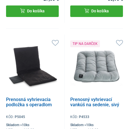
Do košíka
Do košíka
TIP NA DARČEK
Prenosná vyhrievacia
Prenosný vyhrievací
podložka s operadlom
vankúš na sedenie, sivý
KÓD:
P5045
KÓD:
P4533
Skladom >10ks
Skladom >10ks