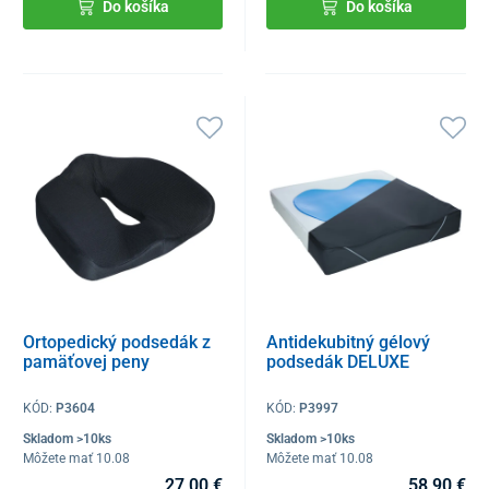
Do košíka
Do košíka
Ortopedický podsedák z
Antidekubitný gélový
pamäťovej peny
podsedák DELUXE
KÓD:
P3604
KÓD:
P3997
Skladom >10ks
Skladom >10ks
Môžete mať 10.08
Môžete mať 10.08
27,00 €
58,90 €