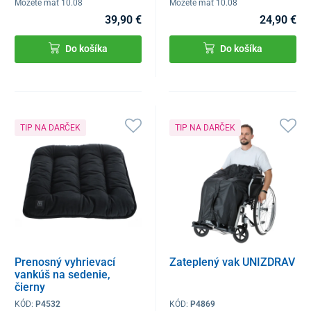
Môžete mať 10.08
Môžete mať 10.08
39,90 €
24,90 €
Do košíka
Do košíka
TIP NA DARČEK
TIP NA DARČEK
Prenosný vyhrievací
Zateplený vak UNIZDRAV
vankúš na sedenie,
čierny
KÓD:
P4532
KÓD:
P4869