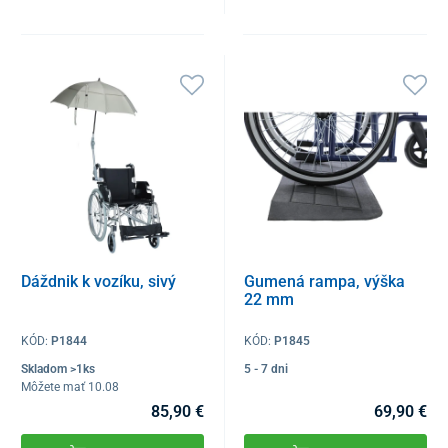
Dáždnik k vozíku, sivý
Gumená rampa, výška
22 mm
KÓD:
P1844
KÓD:
P1845
Skladom >1ks
5 - 7 dni
Môžete mať 10.08
85,90 €
69,90 €