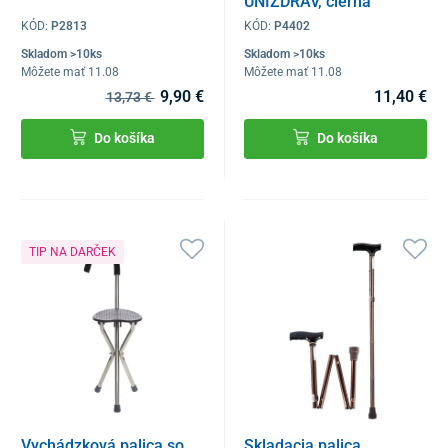
UNIZDRAV, čierna
KÓD:
P2813
KÓD:
P4402
Skladom >10ks
Skladom >10ks
Môžete mať 11.08
Môžete mať 11.08
9,90 €
11,40 €
13,73 €
Do košíka
Do košíka
TIP NA DARČEK
Vychádzková palica so
Skladacia palica,