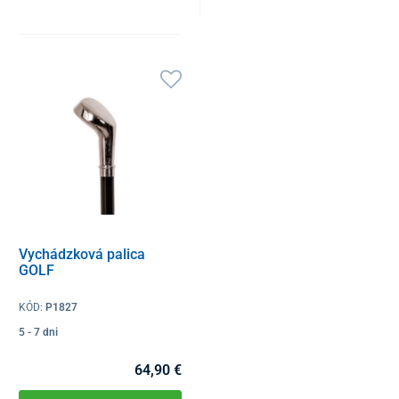
Vychádzková palica
GOLF
KÓD:
P1827
5 - 7 dni
64,90 €