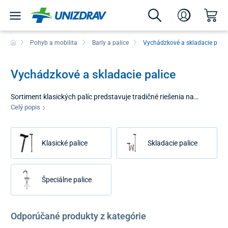
Pohyb a mobilita
Barly a palice
Vychádzkové a skladacie palic
Vychádzkové a skladacie palice
Sortiment klasických palíc predstavuje tradičné riešenia na
mechanickú podporu stability a rovnováhy pri chôdzi. Tieto
Celý popis
pomôcky sú navrhnuté tak, aby poskytli používateľovi pevný
oporný bod a napomohli k lepšiemu rozloženiu telesnej
hmotnosti. Klasické palice sa vyznačujú jednoduchou a priamou
Klasické palice
Skladacie palice
konštrukciou, ktorá je zameraná na spoľahlivý prenos tlaku z
dlane na podklad.
Špeciálne palice
Odporúčané produkty z kategórie