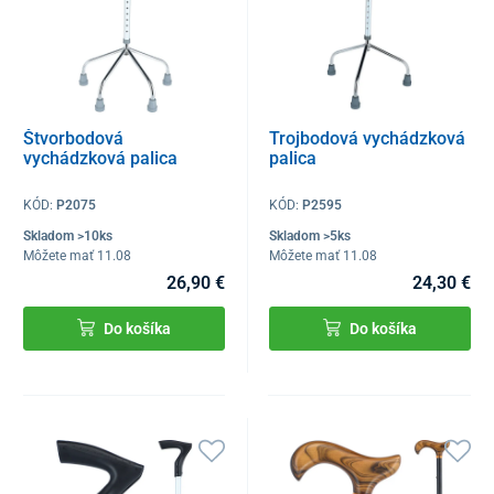
Štvorbodová
Trojbodová vychádzková
vychádzková palica
palica
KÓD:
P2075
KÓD:
P2595
Skladom >10ks
Skladom >5ks
Môžete mať 11.08
Môžete mať 11.08
26,90 €
24,30 €
Do košíka
Do košíka