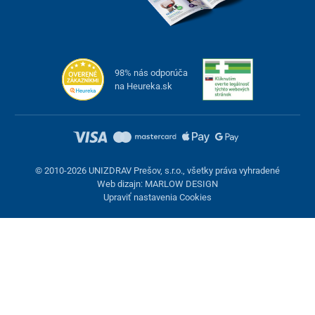
98% nás odporúča
na Heureka.sk
© 2010-2026 UNIZDRAV Prešov, s.r.o., všetky práva vyhradené
Web dizajn: MARLOW DESIGN
Upraviť nastavenia Cookies
Nastavenie cookies
Tieto stránky využívajú cookies. Niektoré sú nevyhnutné pre
správne fungovanie stránky, iné môžeme používať len s vaším
súhlasom. Máte možnosť odmietnuť voliteľné cookies.
Odmietnuť.