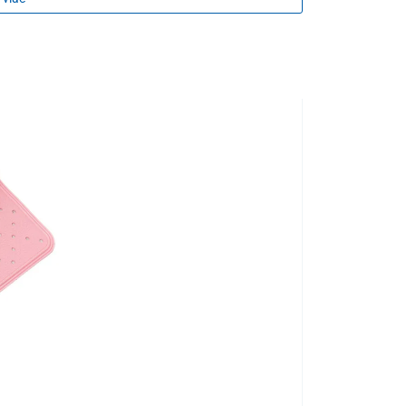
dolný voči poškrabaniu aj korózii, čo zaručuje dlhú