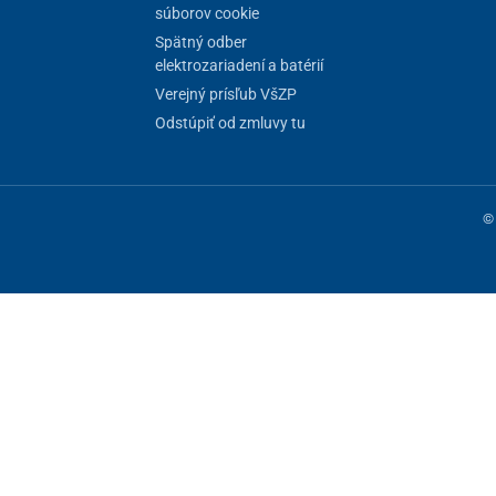
súborov cookie
Spätný odber
elektrozariadení a batérií
Verejný prísľub VšZP
Odstúpiť od zmluvy tu
© 
ne fungovanie stránky, iné môžeme používať len s vaším súhlasom. Máte 