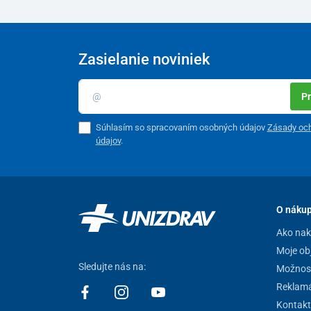
Nastaviteľná výška sedadla od zeme
Hmotnosť
Zasielanie noviniek
Nosnosť
Pr
Súhlasím so spracovaním osobných údajov
Zásady oc
údajov
.
O náku
Ako na
Moje ob
Sledujte nás na:
Možnost
Reklamá
Kontakt