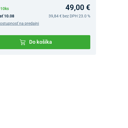
49,00 €
>10ks
ať 10.08
39,84 €
bez DPH 23.0 %
dostupnosť na predajni
Do košíka
v predajniach
jný Showroom Bratislava
Ivanská cesta 4337/2,
Bratislava
0903 942 779, 02/222 009
31
bratislava@unizdrav.sk
Pondelok –
08:00 –