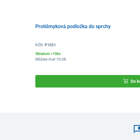
životnosť. Sedadlo s operadlom sú vyrobené z pevného 
Hlavné benefity sprchovacej stoličk
Protišmyková podložka do sprchy
pohodlné a bezpečné
sprchovanie v sede
vhodná
pre seniorov, imobilných pacientov
otvory na sedadle aj operadle na
rýchly odtok
KÓD:
P1021
protišmykové nožičky
pre stabilitu aj na mok
Skladom >10ks
Môžete mať 10.08
5-stupňové nastavenie výšky
ľahký a zároveň pevný
hliníkový rám
nosnosť
do 100 kg
Do k
Technické parametre
Rozmery stoličky (ŠxVxH)
Rozmery sedadla (ŠxH)
Rozmery operadla (ŠxV)