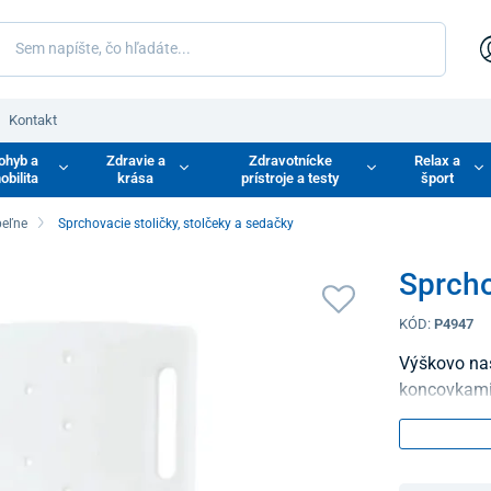
Kontakt
ohyb a
Zdravie a
Zdravotnícke
Relax a
obilita
krása
prístroje a testy
šport
eľne
Sprchovacie stoličky, stolčeky a sedačky
Sprcho
KÓD:
P4947
Výškovo nas
koncovkami