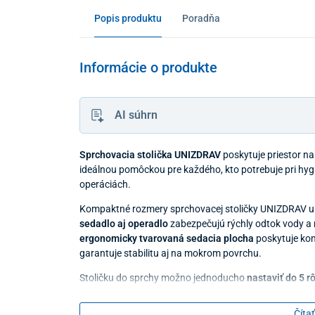
Popis produktu
Poradňa
Informácie o produkte
AI súhrn
Sprchovacia stolička UNIZDRAV
poskytuje priestor n
ideálnou pomôckou pre každého, kto potrebuje pri hygi
operáciách.
Kompaktné rozmery sprchovacej stoličky UNIZDRAV um
sedadlo aj operadlo
zabezpečujú rýchly odtok vody a 
ergonomicky tvarovaná sedacia plocha
poskytuje kom
garantuje stabilitu aj na mokrom povrchu.
Stoličku do sprchy možno jednoducho
nastaviť do 5 r
používateľa.
Čítať