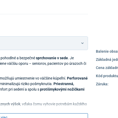
Balenie obsa
a pohodlné a bezpečné
sprchovanie v sede
. Je
Základná jed
ene väčšiu oporu – seniorov, pacientov po úrazoch či
Cena základn
Kód produktu
ožňujú umiestnenie vo väčšine kúpeľní.
Perforované
minimalizujú riziko pošmyknutia.
Priestranná,
Záruka:
fort pri sedení a spolu s
protišmykovými nožičkami
ôznych výšok
, vďaka čomu vyhovie potrebám každého
 viac