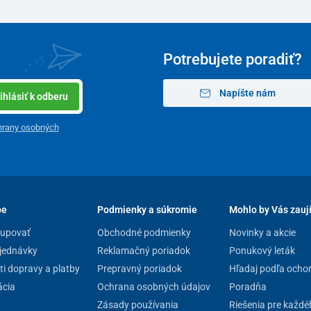
35 – 45 cm
2,5 kg
Potrebujete poradiť?
100 kg
Napíšte nám
ihlásiť k odberu
hrany osobných
pe
Podmienky a súkromie
Mohlo by Vás zauj
kupovať
Obchodné podmienky
Novinky a akcie
jednávky
Reklamačný poriadok
Ponukový leták
i dopravy a platby
Prepravný poriadok
Hľadaj podľa ocho
cia
Ochrana osobných údajov
Poradňa
Zásady používania
Riešenia pre každé