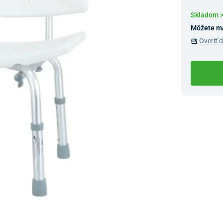
Skladom 
Môžete m
Overiť 
Dostupnosť 
Nový Preda