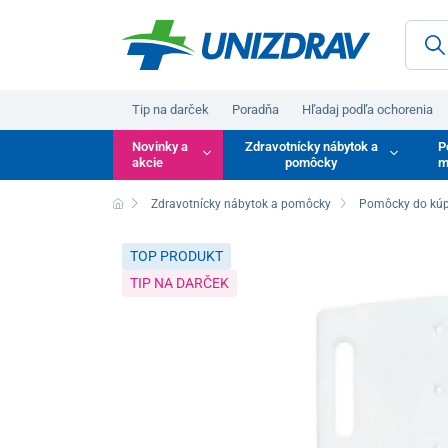
Tip na darček
Poradňa
Hľadaj podľa ochorenia
Novinky a
Zdravotnícky nábytok a
P
akcie
pomôcky
m
Zdravotnícky nábytok a pomôcky
Pomôcky do kúp
TOP PRODUKT
TIP NA DARČEK