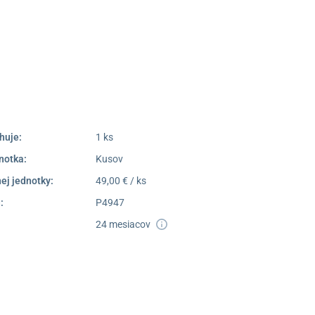
Poprad
052/77 818 99
poprad@unizdrav.sk
Pondelok –
08:00 –
Piatok:
16:30
Dostupnosť:
Skladom >1
huje:
1 ks
notka:
Kusov
ej jednotky:
49,00 € / ks
:
P4947
24 mesiacov