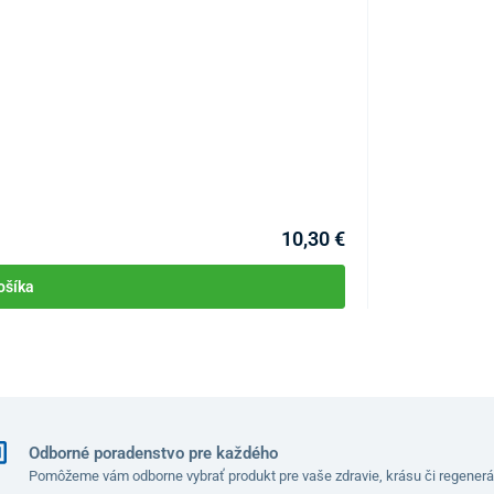
termoplastického materiálu, ktorý sa ľahko čistí.
y UNIZDRAV
Zvyšovač WC s 
 vody
KÓD:
P2868
rom povrchu
Skladom >10ks
Môžete mať 10.08
10,30 €
ošíka
50,5 x 75 – 85 x 44 cm
50 x 30 cm
Odborné poradenstvo pre každého
41 x 36 cm
Pomôžeme vám odborne vybrať produkt pre vaše zdravie, krásu či regenerá