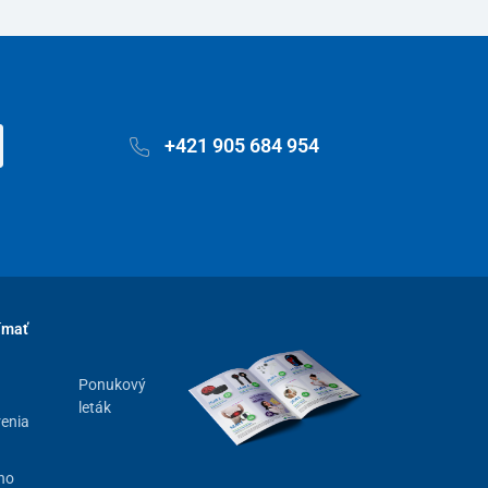
+421 905 684 954
ímať
Ponukový
leták
renia
ho