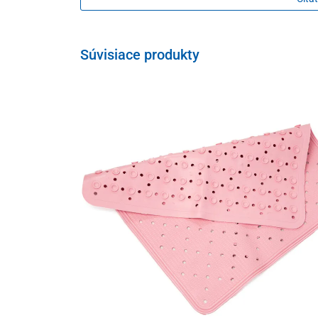
Súvisiace produkty
Rám z
kvalitného hliníka s práškovým nástrekom
je o