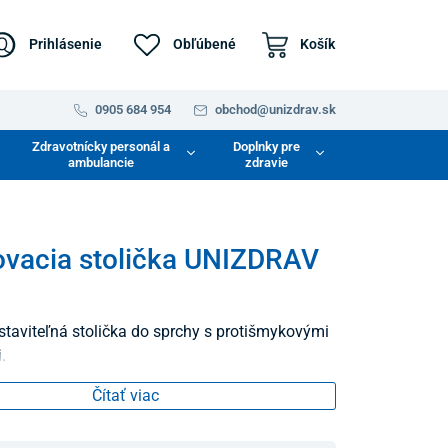
Prihlásenie
Obľúbené
Košík
0905 684 954
obchod@unizdrav.sk
Zdravotnícky personál a
Doplnky pre
ambulancie
zdravie
vacia stolička UNIZDRAV
taviteľná stolička do sprchy s protišmykovými
.
Čítať viac