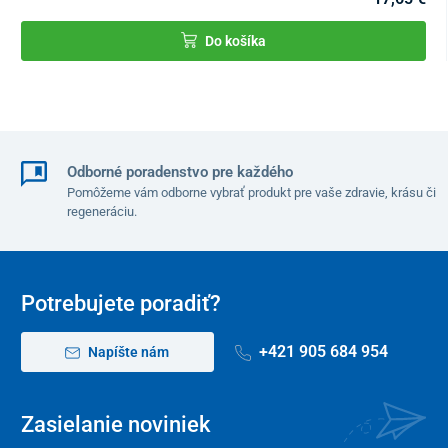
7 režimov LED terapie
Do košíka
GOLD LED maska na tvár UNIZDRAV využíva pokročilú
technológiu fotónového svetla.
80 LED diód s 3 svetelnými
výstupmi
je osobitne definovaných podľa výkonu a hodnoty
svetelného toku. K dispozícii je dokopy
7 farebných režimov
svetelnej terapie
, ktoré pomáhajú riešiť vybrané problémy. Stačí
si len vybrať ten správny a relaxovať, zatiaľ čo sa maska sama
Odborné poradenstvo pre každého
postará o celý liečebný proces.
Pomôžeme vám odborne vybrať produkt pre vaše zdravie, krásu či
regeneráciu.
fialové svetlo (630 + 460 nm)
= pomáha pri liečbe jaziev
po akné
modré svetlo (470 nm)
= vhodné pre citlivú a aknóznu
pleť, pôsobí proti mikróbom a pomáha pri zápaloch
Potrebujete poradiť?
tyrkysové svetlo (525 + 460 nm)
= zvyšuje energiu a
zlepšuje bunkový metabolizmus
+421 905 684 954
Napíšte nám
zelené svetlo (520 nm)
= reguluje tvorbu kožného mazu,
zmierňuje napätie a opuchy, rozjasňuje pleť
žlté svetlo (630 + 520 nm)
= posilňuje imunitu, pôsobí
Zasielanie noviniek
proti začervenaniu, vyvažuje textúru pokožky a udržiava