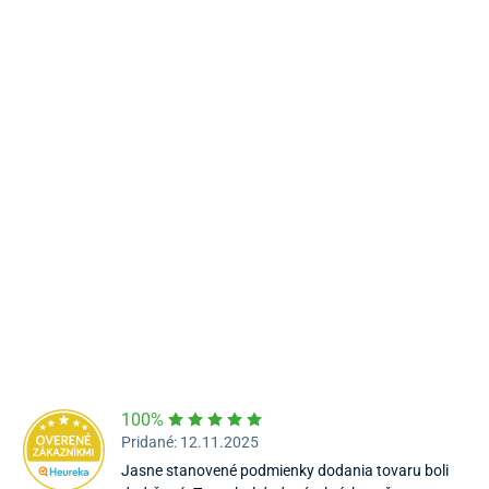
Námestie Sv. Egídia 2950, Poprad
052/77 818 99
poprad@unizdrav.sk
Pondelok – Piatok:
08:00 –
16:30
Dostupnosť:
Skladom >10
100%
Pridané: 12.11.2025
Jasne stanovené podmienky dodania tovaru boli