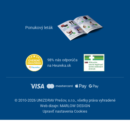
Pružný materiál dokonale priľne k tvári
Vďaka
flexibilnému silikónovému materiálu
a
nastaviteľným
Ponukový leták
upínacím popruhom
je používanie svetelnej masky maximálne
pohodlné. Bez problémov sa
prispôsobí každému typu tváre
a
drží pevne na mieste.
Na zaistenie ešte väčšieho komfortu nechýbajú
okolo otvorov na
oči jemné podložky
, ktoré
ochránia citlivé oblasti pred
98% nás odporúča
podráždením
.
na Heureka.sk
Nabíjateľná batéria
S
nabíjateľnou batériou
si môžete dopriať rýchlu starostlivosť o
pleť kedykoľvek a kdekoľvek bez potreby pripojenia k zdroju
napájania. Počas terapie vám nebudú prekážať
žiadne káble
a vy
© 2010-2026 UNIZDRAV Prešov, s.r.o., všetky práva vyhradené
sa tak môžete
naplno venovať odpočinku alebo inej aktivite
.
Web dizajn: MARLOW DESIGN
Čítajte knihu, pripravte si večeru, upratujte – je to len na vás.
Upraviť nastavenia Cookies