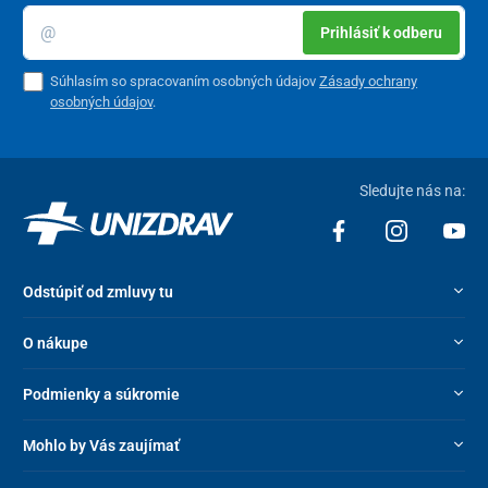
jej stabilitu
červené svetlo (630 nm)
= stimuluje produkciu kolagénu,
Prihlásiť k odberu
redukuje póry, zvyšuje elasticitu pokožky, omladzuje ju a
pomáha pri vyhladzovaní vrások, má antioxidačné účinky
Súhlasím so spracovaním osobných údajov
Zásady ochrany
osobných údajov
.
biele svetlo (460 + 520 + 630 nm)
= zlepšuje pevnosť
pokožky, vyhladzuje jemné vrásky a rozkladá pigmentáciu
Sledujte nás na:
Odstúpiť od zmluvy tu
O nákupe
Podmienky a súkromie
Mohlo by Vás zaujímať