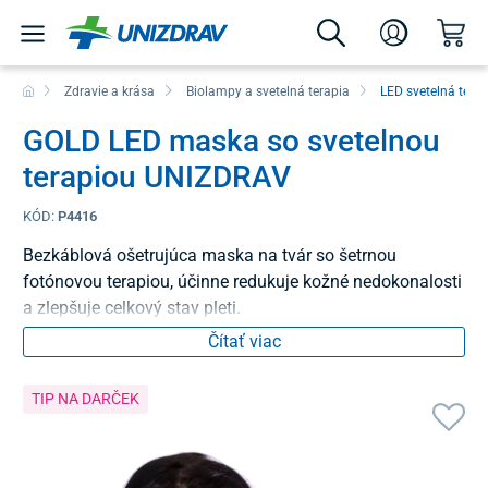
Zdravie a krása
Biolampy a svetelná terapia
LED svetelná terap
GOLD LED maska so svetelnou
terapiou UNIZDRAV
KÓD:
P4416
Bezkáblová ošetrujúca maska na tvár so šetrnou
fotónovou terapiou, účinne redukuje kožné nedokonalosti
a zlepšuje celkový stav pleti.
Čítať viac
TIP NA DARČEK