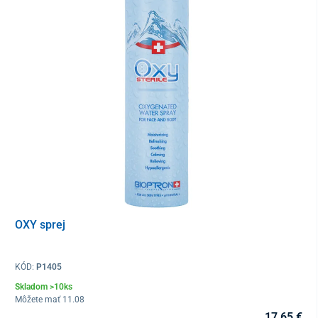
neinvazívne
a bez vedľajších účinkov.
OXY sprej
KÓD:
P1405
Skladom >10ks
Môžete mať 11.08
17,65 €