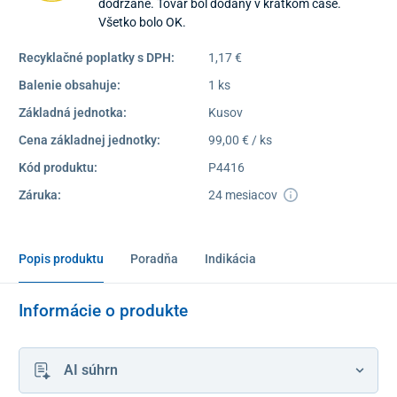
dodržané. Tovar bol dodaný v krátkom čase.
Všetko bolo OK.
Recyklačné poplatky s DPH:
1,17 €
Balenie obsahuje:
1 ks
Základná jednotka:
Kusov
Cena základnej jednotky:
99,00 € / ks
Kód produktu:
P4416
Záruka:
24 mesiacov
Popis produktu
Poradňa
Indikácia
Informácie o produkte
AI súhrn