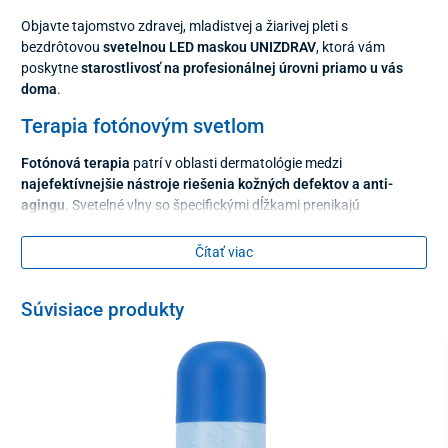
Objavte tajomstvo zdravej, mladistvej a žiarivej pleti s
bezdrôtovou
svetelnou LED maskou UNIZDRAV
, ktorá vám
poskytne
starostlivosť na profesionálnej úrovni priamo u vás
doma
.
Terapia fotónovým svetlom
Fotónová terapia
patrí v oblasti dermatológie medzi
najefektívnejšie nástroje riešenia kožných defektov a anti-
agingu
. Svetelné vlny so špecifickými dĺžkami prenikajú
prostredníctvom farebných LED diód hlboko do pokožky, kde
aktivujú bunkové fotoreceptory. Na rozdiel od bežných
Čítať viac
kozmetických produktov, ktoré pôsobia len na povrchu,
LED
svetlo stimuluje bunky v hlbších vrstvách
. Podporuje prirodzené
Súvisiace produkty
procesy regenerácie a tvorby kolagénu a
viditeľne zlepšuje stav
pleti
.
Pravidelným používaním svetelnej terapeutickej masky prispejete
k ozdraveniu pleti,
zmierneniu príznakov únavy, redukcii vrások,
začervenania, pigmentácie, akné
a mnohých ďalších
nedokonalostí. To všetko bezpečnou bezbolestnou formou,