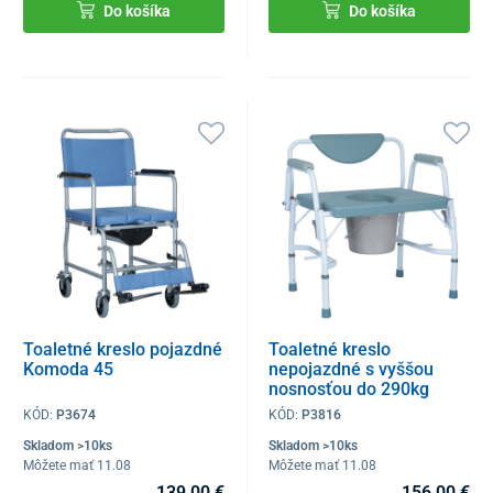
Do košíka
Do košíka
Toaletné kreslo pojazdné
Toaletné kreslo
Komoda 45
nepojazdné s vyššou
nosnosťou do 290kg
KÓD:
P3674
KÓD:
P3816
Skladom >10ks
Skladom >10ks
Môžete mať 11.08
Môžete mať 11.08
139,00 €
156,00 €