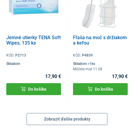
Jemné utierky TENA Soft
Fľaša na moč s držiakom
Wipes, 135 ks
a kefou
KÓD:
P2713
KÓD:
P4859
Skladom
Skladom >1ks
Môžete mať 11.08
17,90 €
17,90 €
Do košíka
Do košíka
Zobraziť ďalšie produkty