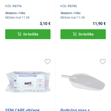
KÓD:
P0776
KÓD:
P0792
Skladom >10ks
Skladom >10ks
Môžete mať 11.08
Môžete mať 11.08
3,10 €
11,90 €
Do košíka
Do košíka
SENI CARE vlhčené
Podložná misa s