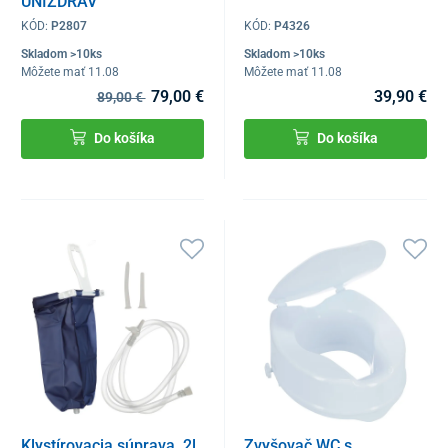
UNIZDRAV
KÓD:
P2807
KÓD:
P4326
Skladom >10ks
Skladom >10ks
Môžete mať 11.08
Môžete mať 11.08
79,00 €
39,90 €
89,00 €
Do košíka
Do košíka
Klystírovacia súprava, 2l
Zvyšovač WC s