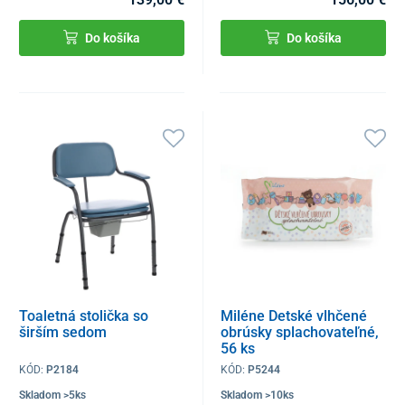
Do košíka
Do košíka
Toaletná stolička so
Miléne Detské vlhčené
širším sedom
obrúsky splachovateľné,
56 ks
KÓD:
P2184
KÓD:
P5244
Skladom >5ks
Skladom >10ks