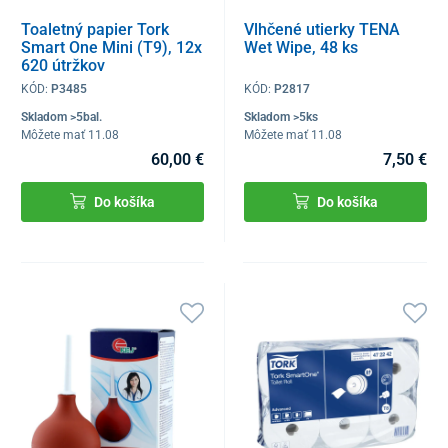
Toaletný papier Tork
Vlhčené utierky TENA
Smart One Mini (T9), 12x
Wet Wipe, 48 ks
620 útržkov
KÓD:
P3485
KÓD:
P2817
Skladom >5bal.
Skladom >5ks
Môžete mať 11.08
Môžete mať 11.08
60,00 €
7,50 €
Do košíka
Do košíka