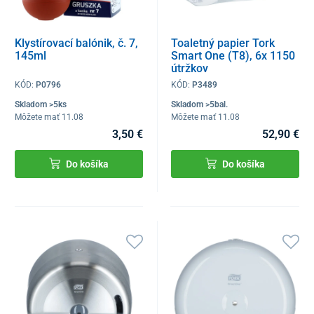
Klystírovací balónik, č. 7,
Toaletný papier Tork
145ml
Smart One (T8), 6x 1150
útržkov
KÓD:
P0796
KÓD:
P3489
Skladom >5ks
Skladom >5bal.
Môžete mať 11.08
Môžete mať 11.08
3,50 €
52,90 €
Do košíka
Do košíka