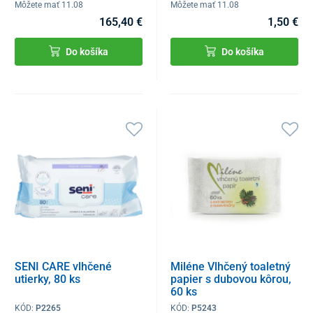
Môžete mať 11.08
Môžete mať 11.08
165,40 €
1,50 €
Do košíka
Do košíka
SENI CARE vlhčené
Miléne Vlhčený toaletný
utierky, 80 ks
papier s dubovou kôrou,
60 ks
KÓD:
P2265
KÓD:
P5243