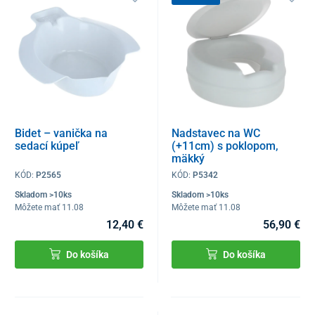
Bidet – vanička na
Nadstavec na WC
sedací kúpeľ
(+11cm) s poklopom,
mäkký
KÓD:
P2565
KÓD:
P5342
Skladom >10ks
Skladom >10ks
Môžete mať 11.08
Môžete mať 11.08
12,40 €
56,90 €
Do košíka
Do košíka