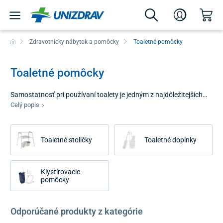
Zdravotnícky nábytok a pomôcky
Toaletné pomôcky
Toaletné pomôcky
Samostatnosť pri používaní toalety je jedným z najdôležitejších
faktorov pre zachovanie dôstojnosti seniorov a osôb so zníženou
Celý popis
mobilitou. Toaletné pomôcky z našej ponuky sú navrhnuté tak,
aby uľahčili sadanie, vstávanie a celkovú manipuláciu v priestore
WC a eliminovali riziko pádov či nadmernú fyzickú námahu.
Toaletné stoličky
Toaletné doplnky
Správne zvolené vybavenie premieňa bežnú toaletu na bezpečný
priestor, ktorý rešpektuje individuálne potreby používateľa.
Klystírovacie
pomôcky
Odporúčané produkty z kategórie