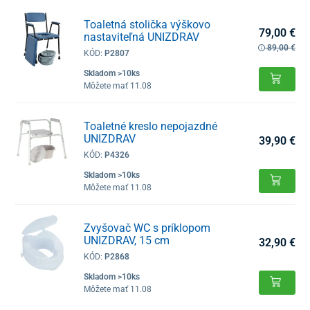
Toaletná stolička výškovo
79,00 €
nastaviteľná UNIZDRAV
89,00 €
KÓD:
P2807
Skladom >10ks
Môžete mať 11.08
Toaletné kreslo nepojazdné
UNIZDRAV
39,90 €
KÓD:
P4326
Skladom >10ks
Môžete mať 11.08
Zvyšovač WC s príklopom
UNIZDRAV, 15 cm
32,90 €
KÓD:
P2868
Skladom >10ks
Môžete mať 11.08