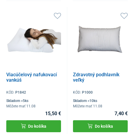
Viacúčelový nafukovací
Zdravotný podhlavník
vankúš
veľký
KÓD:
P1842
KÓD:
P1000
Skladom >5ks
Skladom >10ks
Môžete mať 11.08
Môžete mať 11.08
15,50 €
7,40 €
Do košíka
Do košíka