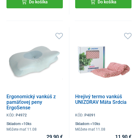
Do košíka
Do košíka
Ergonomický vankúš z
Hrejivý termo vankúš
pamäťovej peny
UNIZDRAV Mäta Srdcia
ErgoSense
KÓD:
P4972
KÓD:
P4091
Skladom >10ks
Skladom >10ks
Môžete mať 11.08
Môžete mať 11.08
29,90 €
11,90 €