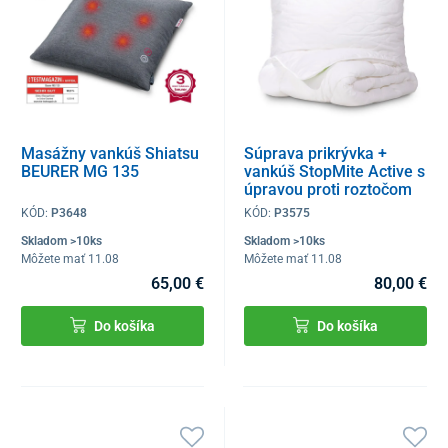
Masážny vankúš Shiatsu
Súprava prikrývka +
BEURER MG 135
vankúš StopMite Active s
úpravou proti roztočom
KÓD:
P3648
KÓD:
P3575
Skladom >10ks
Skladom >10ks
Môžete mať 11.08
Môžete mať 11.08
65,00 €
80,00 €
Do košíka
Do košíka