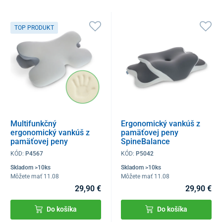
TOP PRODUKT
Multifunkčný
Ergonomický vankúš z
ergonomický vankúš z
pamäťovej peny
pamäťovej peny
SpineBalance
SoftBalance
KÓD:
P4567
KÓD:
P5042
Skladom >10ks
Skladom >10ks
Môžete mať 11.08
Môžete mať 11.08
29,90 €
29,90 €
Do košíka
Do košíka