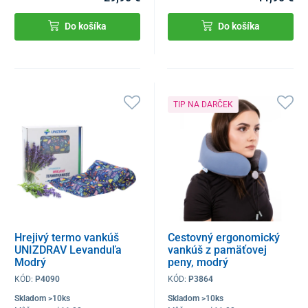
Do košíka
Do košíka
TIP NA DARČEK
Hrejivý termo vankúš
Cestovný ergonomický
UNIZDRAV Levanduľa
vankúš z pamäťovej
Modrý
peny, modrý
KÓD:
P4090
KÓD:
P3864
Skladom >10ks
Skladom >10ks