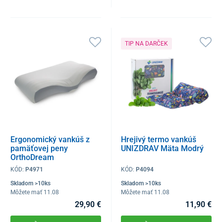
TIP NA DARČEK
Ergonomický vankúš z
Hrejivý termo vankúš
pamäťovej peny
UNIZDRAV Mäta Modrý
OrthoDream
KÓD:
P4971
KÓD:
P4094
Skladom >10ks
Skladom >10ks
Môžete mať 11.08
Môžete mať 11.08
29,90 €
11,90 €