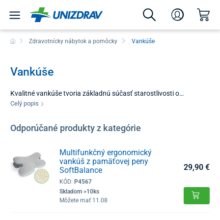
Zdravotnícky nábytok a pomôcky
Vankúše
Vankúše
Kvalitné vankúše tvoria základnú súčasť starostlivosti o
pohybový aparát, či už ide o regeneráciu počas spánku alebo
Celý popis
prevenciu ťažkostí pri dlhodobom sedení. V našej ponuke nájdete
špecializované modely navrhnuté tak, aby poskytovali optimálnu
Odporúčané produkty z kategórie
oporu krčnej chrbtici, bedrám a celému kostrovému systému.
Správne zvolený vankúš dokáže eliminovať rannú stuhnutosť,
Multifunkčný ergonomický
bolesti hlavy a predchádzať vzniku nežiaducich otlakov.
vankúš z pamäťovej peny
29,90 €
SoftBalance
KÓD:
P4567
Skladom >10ks
Môžete mať 11.08