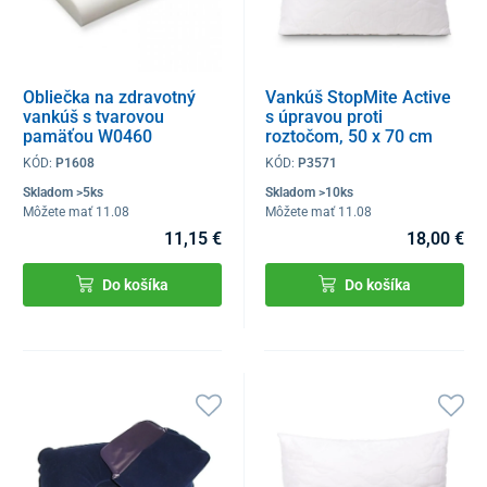
Obliečka na zdravotný
Vankúš StopMite Active
vankúš s tvarovou
s úpravou proti
pamäťou W0460
roztočom, 50 x 70 cm
KÓD:
P1608
KÓD:
P3571
Skladom >5ks
Skladom >10ks
Môžete mať 11.08
Môžete mať 11.08
11,15 €
18,00 €
Do košíka
Do košíka