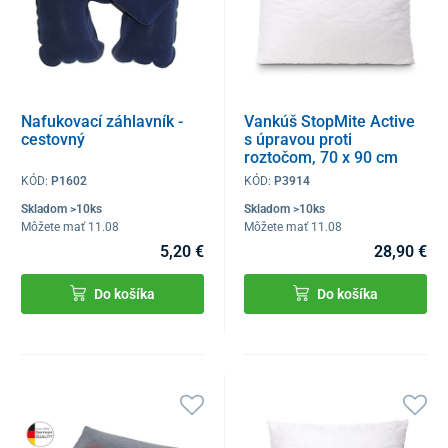
Nafukovací záhlavník -
Vankúš StopMite Active
cestovný
s úpravou proti
roztočom, 70 x 90 cm
KÓD:
P1602
KÓD:
P3914
Skladom >10ks
Skladom >10ks
Môžete mať 11.08
Môžete mať 11.08
5,20 €
28,90 €
Do košíka
Do košíka