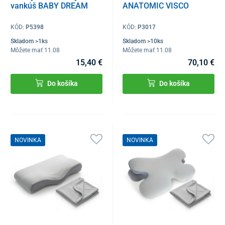
vankúš BABY DREAM
ANATOMIC VISCO
KÓD:
P5398
KÓD:
P3017
Skladom >1ks
Skladom >10ks
Môžete mať 11.08
Môžete mať 11.08
15,40 €
70,10 €
Do košíka
Do košíka
NOVINKA
NOVINKA