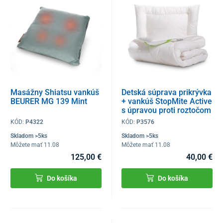
Masážny Shiatsu vankúš
Detská súprava prikrývka
BEURER MG 139 Mint
+ vankúš StopMite Active
s úpravou proti roztočom
KÓD:
P4322
KÓD:
P3576
Skladom >5ks
Skladom >5ks
Môžete mať 11.08
Môžete mať 11.08
125,00 €
40,00 €
Do košíka
Do košíka