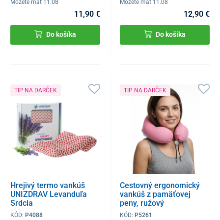
Môžete mať 11.08
Môžete mať 11.08
11,90 €
12,90 €
Do košíka
Do košíka
TIP NA DARČEK
TIP NA DARČEK
Hrejivý termo vankúš
Cestovný ergonomický
UNIZDRAV Levanduľa
vankúš z pamäťovej
Srdcia
peny, ružový
KÓD:
P4088
KÓD:
P5261