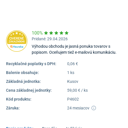
Pondelok – Piatok:
08:00 –
16:30
Dostupnosť:
Skladom >1
100%
Pridané: 29.04.2026
Výhodou obchodu je jasná ponuka tovarov s
popisom. Oceňujem tiež e-mailovú komunikáciu.
Recyklačné poplatky s DPH:
0,06 €
Balenie obsahuje:
1 ks
Základná jednotka:
Kusov
Cena základnej jednotky:
59,00 € / ks
Kód produktu:
P4602
Záruka:
24 mesiacov