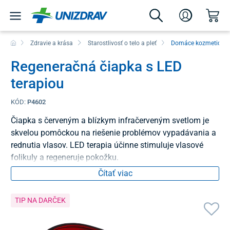
Zdravie a krása
Starostlivosť o telo a pleť
Domáce kozmetické 
Regeneračná čiapka s LED
terapiou
KÓD:
P4602
Čiapka s červeným a blízkym infračerveným svetlom je
skvelou pomôckou na riešenie problémov vypadávania a
rednutia vlasov. LED terapia účinne stimuluje vlasové
folikuly a regeneruje pokožku.
Čítať viac
TIP NA DARČEK