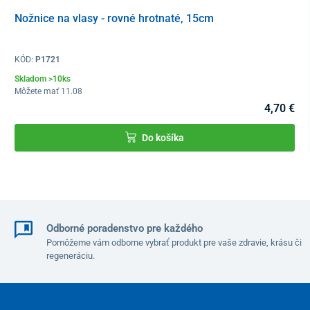
Nožnice na vlasy - rovné hrotnaté, 15cm
KÓD:
P1721
Skladom >10ks
Môžete mať 11.08
4,70 €
Do košíka
Dokonalé spojenie relaxu a intenzívnej
starostlivosti
Fototerapeutická čiapka na vlasy prináša výnimočnú účinnosť
spojenú s maximálnym komfortom používania. Je vhodná
pre
Odborné poradenstvo pre každého
všetky typy vlasov
a má univerzálne využitie.
Pomôžeme vám odborne vybrať produkt pre vaše zdravie, krásu či
regeneráciu.
Podporuje prekrvenie pokožky hlavy,
aktivuje vlasové korienky
a
pomáha
bojovať proti plešateniu
. Okrem toho
zmierňuje
príznaky stresu
v oblasti hlavy, čím poskytuje celému telu
relaxáciu. Terapiu navyše dopĺňa
príjemné teplo
, ktoré pozitívne