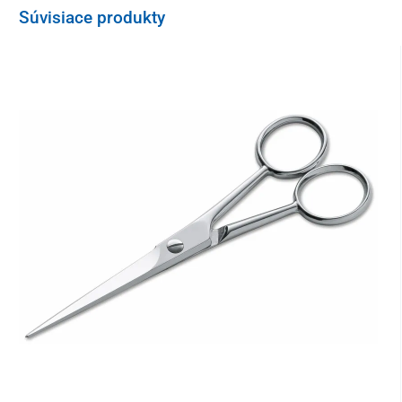
Blahodarné účinky svetelnej terapie sú známe v oblasti zdravia aj
Súvisiace produkty
krásy. Táto čiapka na rast vlasov obsahuje
120 duálnych LED
diód
, ktoré kombinujú červené a blízke infračervené svetlo.
Dokopy je teda k dispozícii až
240 svetelných bodov
.
Technológia
červeného svetla (660 nm)
preniká hlboko do
pokožky hlavy, kde
pôsobí priamo na vlasové folikuly
. Aktivuje
ich regeneráciu, zlepšuje mikrocirkuláciu a podporuje prirodzený
rast vlasov. Znižuje tiež vypadávanie, zvyšuje hustotu, objem a
vitalitu vlasov, pričom súčasne revitalizuje pokožku a zbavuje ju
prebytočnej mastnoty.
O starostlivosť na bunkovej úrovni sa stará
blízke infračervené
svetlo NIR (850 nm)
. Dosahuje až ku koreňom vlasových folikulov,
urýchľuje metabolizmus, eliminuje zápaly a predlžuje anagénnu –
rastovú fázu vlasov.