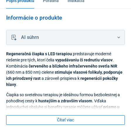
Popis produktu
Poradňa
Indikácia
Informácie o produkte
AI súhrn
Regeneračná čiapka s LED terapiou
predstavuje moderné
riešenie pre tých, ktorí čelia
vypadávaniu či rednutiu vlasov
.
Kombinácia
červeného a blízkeho infračerveného svetla NIR
(660 nm a 850 nm) cielene
stimuluje vlasové folikuly, podporuje
ich prirodzený rast
a zároveň prispieva k
regenerácii pokožky
hlavy
.
Čiapka so svetelnou terapiou je ideálnou formou bezbolestnej a
pohodlnej cesty k
hustejším a zdravším vlasom
. Vďaka
jednoduchej obsluhe si benefity terapie môžete užívať
priamo u
vás doma
, kedykoľvek a bez námahy.
Čítať viac
Terapia svetlom aj pre vlasy