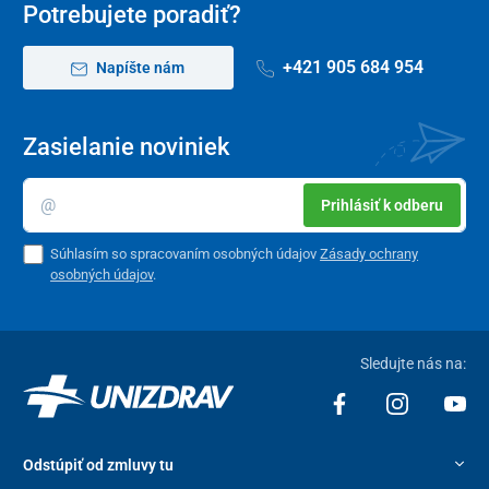
Potrebujete poradiť?
vplýva na uvoľnenie organizmu a takisto zvyšuje účinok svetelnej
terapie.
+421 905 684 954
Napíšte nám
Zasielanie noviniek
Prihlásiť k odberu
Súhlasím so spracovaním osobných údajov
Zásady ochrany
osobných údajov
.
Sledujte nás na:
Odstúpiť od zmluvy tu