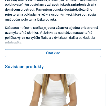
polohovateľným posteliam
v zdravotníckych zariadeniach aj v
domácom prostredí
. Pacientom ponúka
dostatok úložného
priestoru
na odkladanie liečiv a osobných vecí, ktoré potrebujú
mať počas pobytu na lôžku po ruke.
Súčasťou nočného stolíka je
jedna zásuvka
a
jedna priestranná
uzamykateľná skrinka
. V skrinke sa nachádza
nastaviteľná
polička, výrez na vyššiu fľašu
a v dvierkach ďalšia odkladacia
priehradka
.
Čítať viac
Súvisiace produkty