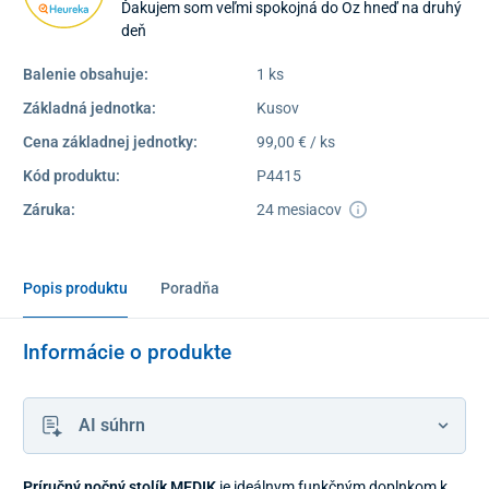
Ďakujem som veľmi spokojná do Oz hneď na druhý
deň
Balenie obsahuje:
1 ks
Základná jednotka:
Kusov
Cena základnej jednotky:
99,00 € / ks
Kód produktu:
P4415
Záruka:
24 mesiacov
Popis produktu
Poradňa
Informácie o produkte
AI súhrn
Príručný nočný stolík MEDIK
je ideálnym funkčným doplnkom k