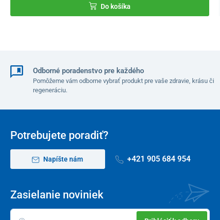
Do košíka
Odborné poradenstvo pre každého
Pomôžeme vám odborne vybrať produkt pre vaše zdravie, krásu či
regeneráciu.
Stabilná robustná konštrukcia
z termoplastického polyméru
zaručuje nemocničnému nočnému stolíku MEDIK
dlhú životnosť
.
Je pevný,
odolný voči mechanickému aj chemickému
opotrebeniu
, ľahko sa umýva a bez problémov
udržiava v
Potrebujete poradiť?
hygienickej čistote
.
Technické parametre
+421 905 684 954
Napíšte nám
Materiál
polypropylén
Zasielanie noviniek
Rozmery stolíka (DxŠxV)
48 x 48 x 79,5 cm