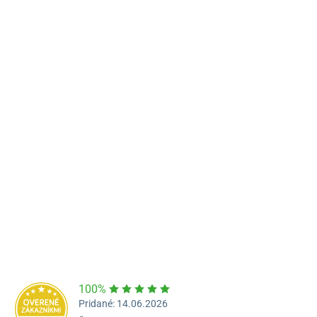
Námestie Sv. Egídia 2950, Poprad
052/77 818 99
poprad@unizdrav.sk
Pondelok – Piatok:
08:00 –
16:30
Dostupnosť:
Nedostupné
100%
Pridané: 14.06.2026