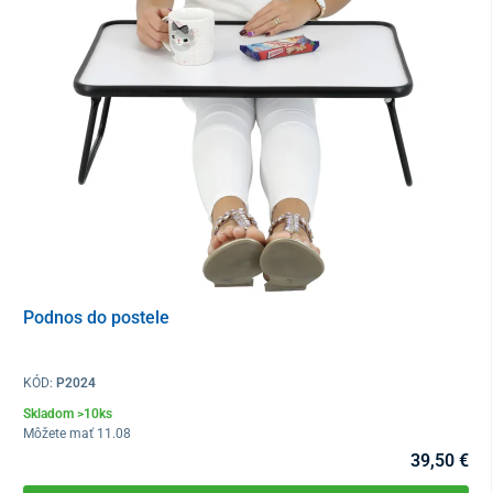
Na oboch stranách stolíka sú k dispozícii
praktické vešiaky
, ktoré
poslúžia na zavesenie príručného uteráka alebo iných ľahších
predmetov. Okrem toho nechýba ani skrytá
vysúvacia jedálenská
doska
s výrezom na pohár a príbor.
Podnos do postele
Vyhotovenie
s otočnými kolieskami vrátane bŕzd
umožní
ľahké a
bezpečné presúvanie
skrinky.
KÓD:
P2024
Skladom >10ks
Môžete mať 11.08
39,50 €