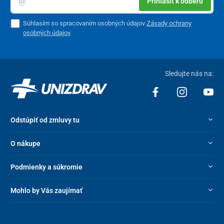
Prihlásiť k odberu
Rozmery jedálenskej dosky
27,5 x 41 cm
(DxŠ)
Súhlasím so spracovaním osobných údajov
Zásady ochrany
Rozmery vrchnej dosky
47 x 47 cm
osobných údajov
.
(DxŠ)
Hmotnosť
9 kg
Sledujte nás na:
Nosnosť
35 kg
Inštrukcie
výrobok sa dodáva
rozložený
Odstúpiť od zmluvy tu
O nákupe
Podmienky a súkromie
Mohlo by Vás zaujímať