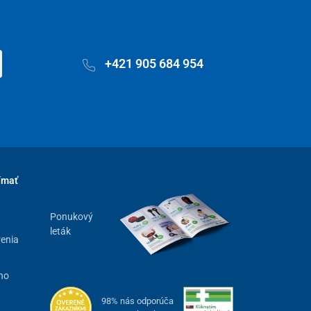
+421 905 684 954
ímať
Ponukový
leták
renia
ho
98% nás odporúča