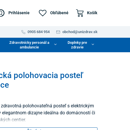
Prihlásenie
Obľúbené
Košík
0905 684 954
obchod@unizdrav.sk
Zdravotnícky personál a
Doplnky pre
ambulancie
zdravie
ická polohovacia posteľ
nce
á zdravotná polohovateľná posteľ s elektrickým
 elegantnom dizajne ideálna do domácností či
kých centier.