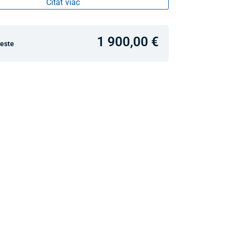
Čítať viac
1 900,00 €
ceste
v predajniach
jný Showroom Bratislava
Ivanská cesta 4337/2,
Bratislava
0903 942 779, 02/222 009
31
bratislava@unizdrav.sk
Pondelok –
08:00 –
Piatok:
17:30
Sobota:
08:00 –
13:00