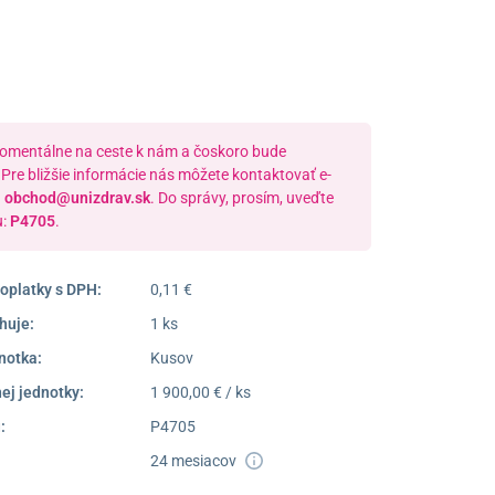
Pondelok –
08:00 –
Piatok:
16:30
Dostupnosť:
Nedostupné
momentálne na ceste k nám a čoskoro bude
Pre bližšie informácie nás môžete kontaktovať e-
a
obchod@unizdrav.sk
. Do správy, prosím, uveďte
u:
P4705
.
oplatky s DPH:
0,11 €
huje:
1 ks
notka:
Kusov
ej jednotky:
1 900,00 € / ks
:
P4705
24 mesiacov