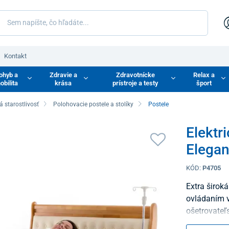
Kontakt
ohyb a
Zdravie a
Zdravotnícke
Relax a
obilita
krása
prístroje a testy
šport
á starostlivosť
Polohovacie postele a stolíky
Postele
Elektr
Elega
KÓD:
P4705
Extra širok
ovládaním v
ošetrovateľs