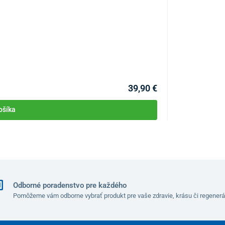
hle 0 – 65°
Hrazda pod pos
 0 – 35°
 časti
KÓD:
P2504
Skladom >10ks
Môžete mať 10.08
39,90 €
ošíka
Odborné poradenstvo pre každého
Pomôžeme vám odborne vybrať produkt pre vaše zdravie, krásu či regenerá