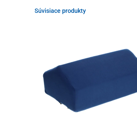
Súvisiace produkty
Rehabilitačná posteľ Elegance ponúka
viacero funkci
pomocou
diaľkového ovládača
. Ten je vybavený prak
poruke.
Variabilné nastavenie umožní pacientom na posteli niel
priestor na čítanie, sledovanie televízie či stravovanie
krvného obehu, pomôže
predísť vzniku preležanín
, zm