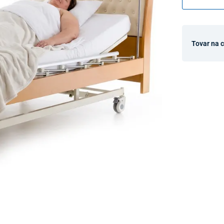
Tovar na 
Dostupnosť 
Nový Preda