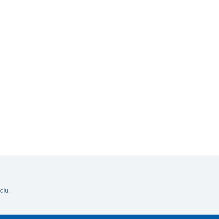
teľ
Do košíka
ciu.