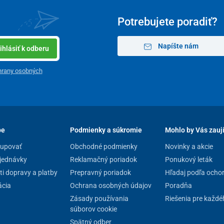
Potrebujete poradiť?
Napíšte nám
ihlásiť k odberu
hrany osobných
pe
Podmienky a súkromie
Mohlo by Vás zauj
kupovať
Obchodné podmienky
Novinky a akcie
jednávky
Reklamačný poriadok
Ponukový leták
i dopravy a platby
Prepravný poriadok
Hľadaj podľa ocho
cia
Ochrana osobných údajov
Poradňa
Zásady používania
Riešenia pre každé
súborov cookie
ovrchovou úpravou. Doplnená je o
dizajnové drevené
Spätný odber