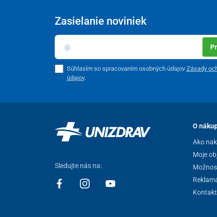
Zasielanie noviniek
Pr
Súhlasím so spracovaním osobných údajov
Zásady oc
údajov
.
O náku
Ako na
Moje ob
Sledujte nás na:
Možnost
Reklamá
Kontakt
Konštrukcia postele je vyrobená z ocele s kvalitnou p