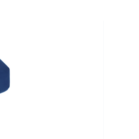
í polohovania
, ktoré možno jednoducho nastavovať
tickým háčikom na zavesenie, takže zostáva vždy
en pohodlne spať a oddychovať, ale aj vytvoriť
. Pravidelné polohovanie navyše prispeje k zlepšeniu
ierniť opuchy a urýchliť rekonvalescenciu pacienta.