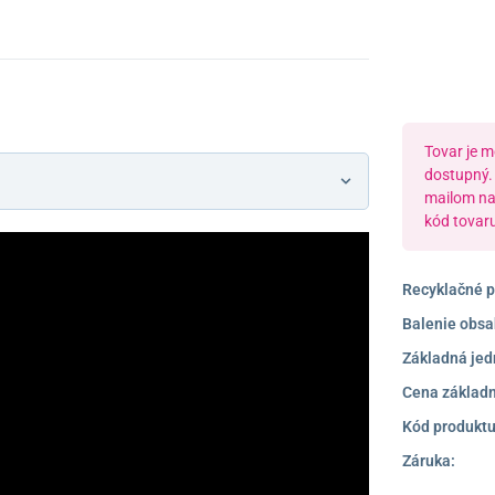
Tovar je 
dostupný. 
mailom n
kód tovar
Recyklačné p
Balenie obsa
Základná jed
Cena základn
Kód produktu
Záruka: