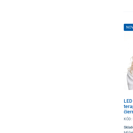
NO
LED
ter
čier
KÓD:
Skla
Môže