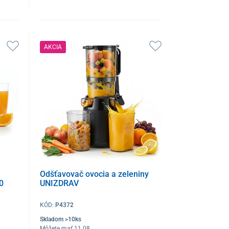
AKCIA
Odšťavovač ovocia a zeleniny
0
UNIZDRAV
KÓD:
P4372
Skladom >10ks
Môžete mať 11.08