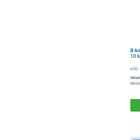
B-k
10 
KÓD:
Sklad
Môže