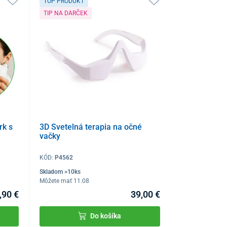
TOP PRODUKT
TIP NA DARČEK
rk s
3D Svetelná terapia na očné
vačky
KÓD:
P4562
Skladom >10ks
Môžete mať 11.08
,90 €
39,00 €
Do košíka