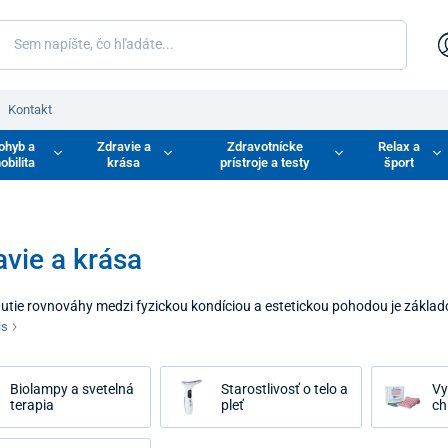
Kontakt
ohyb a
Zdravie a
Zdravotnícke
Relax a
obilita
krása
prístroje a testy
šport
avie a krása
utie rovnováhy medzi fyzickou kondíciou a estetickou pohodou je základ
ináša ucelené portfólio riešení, ktoré vám pomôžu starať sa o váš organi
is
postupy domácej starostlivosti, svetelnej terapie a kvalitnej výživy každé
j prevencii.
Biolampy a svetelná
Starostlivosť o telo a
Vy
terapia
pleť
ch