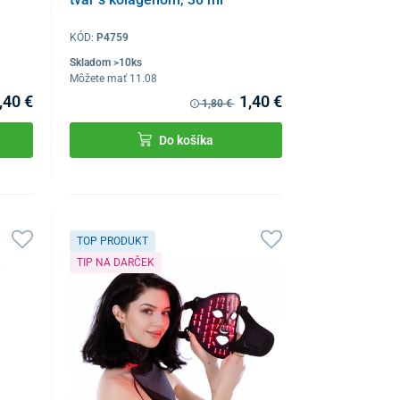
KÓD:
P4759
Skladom >10ks
Môžete mať 11.08
,40 €
1,40 €
1,80 €
Do košíka
TOP PRODUKT
TIP NA DARČEK