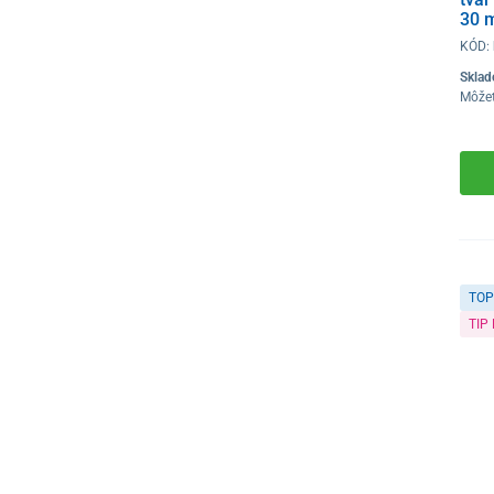
30 
KÓD:
Skla
Môže
TOP
TIP