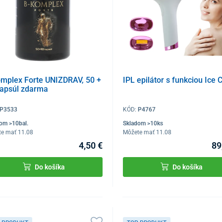
omplex Forte UNIZDRAV, 50 +
IPL epilátor s funkciou Ice 
kapsúl zdarma
P3533
KÓD:
P4767
om >10bal.
Skladom >10ks
te mať 11.08
Môžete mať 11.08
4,50 €
89
Do košíka
Do košíka