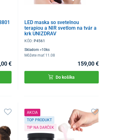
8801
LED maska so svetelnou
terapiou a NIR svetlom na tvár a
krk UNIZDRAV
KÓD:
P4561
Skladom >10ks
Môžete mať 11.08
,00 €
159,00 €
Do košíka
AKCIA
TOP PRODUKT
TIP NA DARČEK