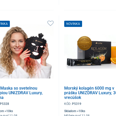
VINKA
NOVINKA
 Maska so svetelnou
Morský kolagén 6000 mg v
apiou UNIZDRAV Luxury,
prášku UNIZDRAV Luxury, 3
na
vrecúšok
P5328
KÓD:
P5319
dom >10ks
Skladom >10ks
te mať 11.08
Môžete mať 11.08