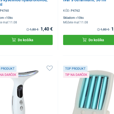
ml
P4760
KÓD:
P4762
dom >10ks
Skladom >10ks
te mať 11.08
Môžete mať 11.08
1,40 €
1
1,80 €
1,80 €
Do košíka
Do košíka
 PRODUKT
TOP PRODUKT
 NA DARČEK
TIP NA DARČEK