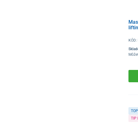
Masá
lift
KÓD:
Skla
Môže
TOP
TIP