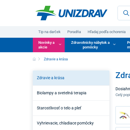
Tip na darček
Poradňa
Hľadaj podľa ochorenia
Novinky a
Zdravotnícky nábytok a
P
akcie
pomôcky
m
Zdravie a krása
Zdr
Zdravie a krása
Dosiahn
Biolampy a svetelná terapia
krása pr
Celý pop
moderné 
dlhodobe
Starostlivosť o telo a pleť
Vyhrievacie, chladiace pomôcky