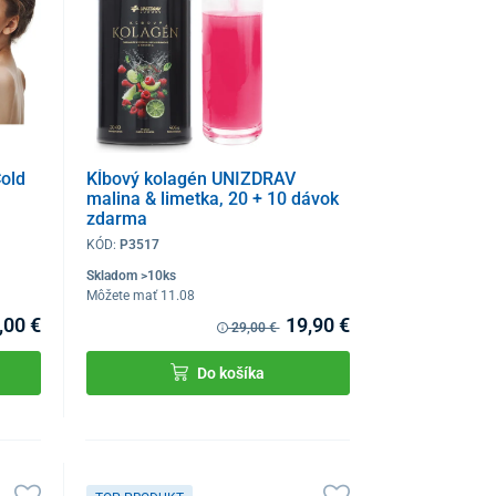
Cold
Kĺbový kolagén UNIZDRAV
malina & limetka, 20 + 10 dávok
zdarma
KÓD:
P3517
Skladom >10ks
Môžete mať 11.08
,00 €
19,90 €
29,00 €
Do košíka