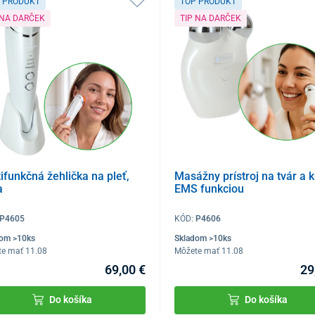
 PRODUKT
TOP PRODUKT
 NA DARČEK
TIP NA DARČEK
ifunkčná žehlička na pleť,
Masážny prístroj na tvár a k
a
EMS funkciou
P4605
KÓD:
P4606
dom >10ks
Skladom >10ks
te mať 11.08
Môžete mať 11.08
69,00 €
29
Do košíka
Do košíka