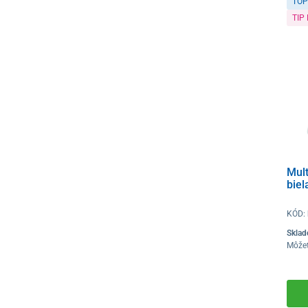
TOP
TIP
Mult
biel
KÓD:
Skla
Môže