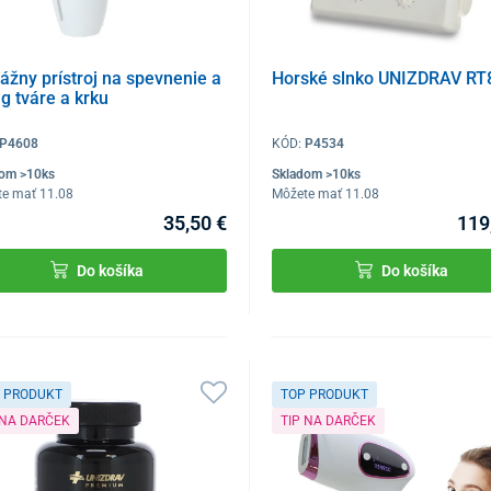
žny prístroj na spevnenie a
Horské slnko UNIZDRAV RT
ing tváre a krku
P4608
KÓD:
P4534
dom >10ks
Skladom >10ks
te mať 11.08
Môžete mať 11.08
35,50 €
119
Do košíka
Do košíka
 PRODUKT
TOP PRODUKT
 NA DARČEK
TIP NA DARČEK