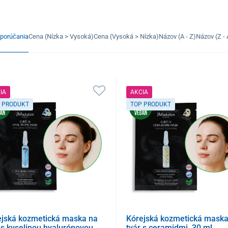
porúčania
Cena (Nízka > Vysoká)
Cena (Vysoká > Nízka)
Názov (A - Z)
Názov (Z - 
IA
AKCIA
 PRODUKT
TOP PRODUKT
ejská kozmetická maska na
Kórejská kozmetická maska
 s kyselinou hyalurónovou,
tvár s ceramidmi, 30 ml