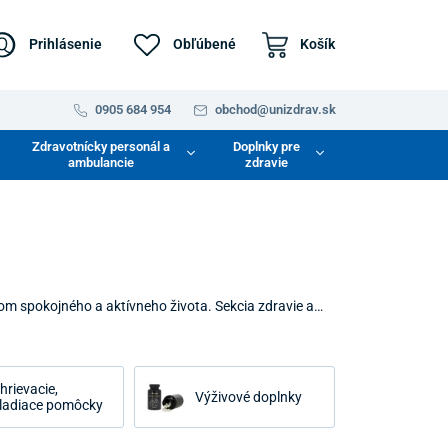
Prihlásenie
Obľúbené
Košík
0905 684 954
obchod@unizdrav.sk
Zdravotnícky personál a
Doplnky pre
ambulancie
zdravie
om spokojného a aktívneho života. Sekcia zdravie a
zmus zvnútra aj zvonku. Naším cieľom je sprístupniť
mu, kto chce aktívne pristupovať k svojej vitalite a
hrievacie,
Výživové doplnky
ladiace pomôcky