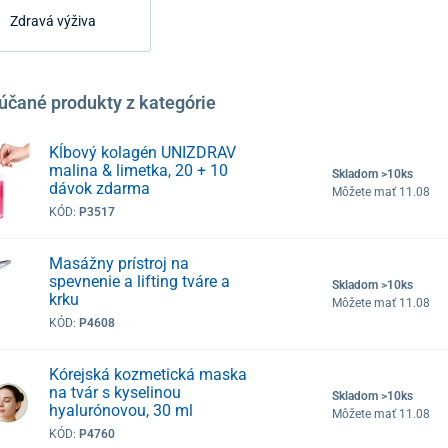
Zdravá výživa
účané produkty z kategórie
Kĺbový kolagén UNIZDRAV
malina & limetka, 20 + 10
Skladom >10ks
dávok zdarma
Môžete mať 11.08
KÓD:
P3517
Masážny prístroj na
spevnenie a lifting tváre a
Skladom >10ks
krku
Môžete mať 11.08
KÓD:
P4608
Kórejská kozmetická maska
na tvár s kyselinou
Skladom >10ks
hyalurónovou, 30 ml
Môžete mať 11.08
KÓD:
P4760