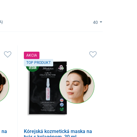
A)
40
AKCIA
TOP PRODUKT
 na
Kórejská kozmetická maska na
tvár s kolagénom, 30 ml