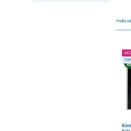
Podľa od
AKC
TOP
Kór
tvár