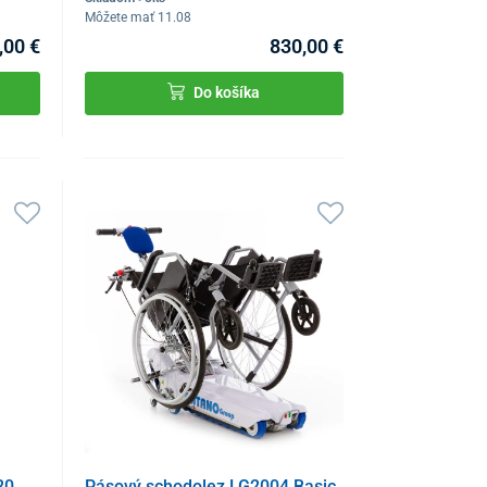
Môžete mať 11.08
,00 €
830,00 €
Do košíka
20
Pásový schodolez LG2004 Basic