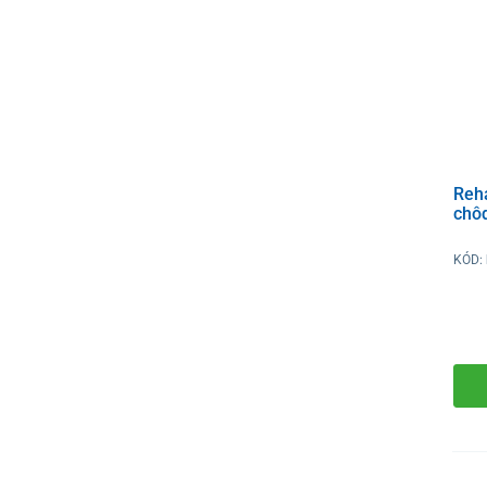
Reha
chô
KÓD: