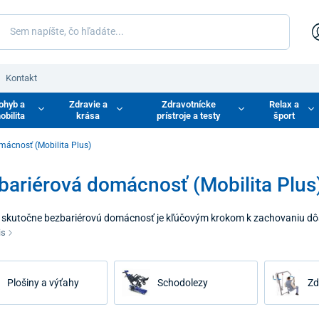
Kontakt
ohyb a
Zdravie a
Zdravotnícke
Relax a
obilita
krása
prístroje a testy
šport
mácnosť (Mobilita Plus)
bariérová domácnosť (Mobilita Plus
ť skutočne bezbariérovú domácnosť je kľúčovým krokom k zachovaniu dôs
vosťou. Bezbariérové riešenia pomáhajú prekonávať architektonické preká
is
 inak izolovali imobilného človeka v jednej miestnosti. Naša ponuka sa za
i aj exteriéri a zároveň znižujú fyzickú záťaž ošetrujúcich osôb.
Plošiny a výťahy
Schodolezy
Zd