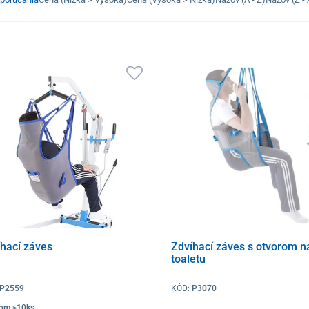
íhací záves
Zdvíhací záves s otvorom n
toaletu
P2559
KÓD:
P3070
dom >10ks