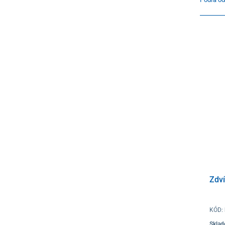
Zdv
KÓD:
Skla