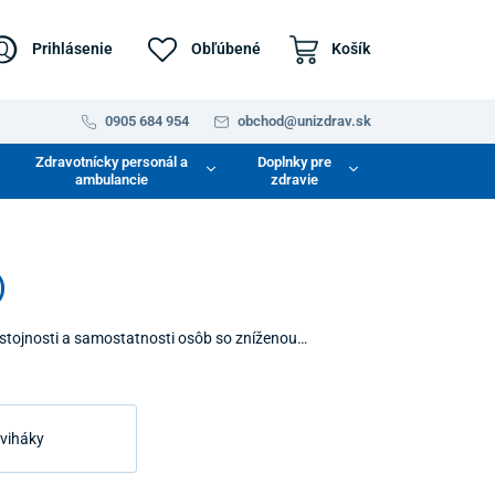
Prihlásenie
Obľúbené
Košík
0905 684 954
obchod@unizdrav.sk
Zdravotnícky personál a
Doplnky pre
ambulancie
zdravie
)
tojnosti a samostatnosti osôb so zníženou
žky, ako sú schody, úzke priechody alebo prevýšenia,
meriava na technológie, ktoré uľahčujú mobilitu v
viháky