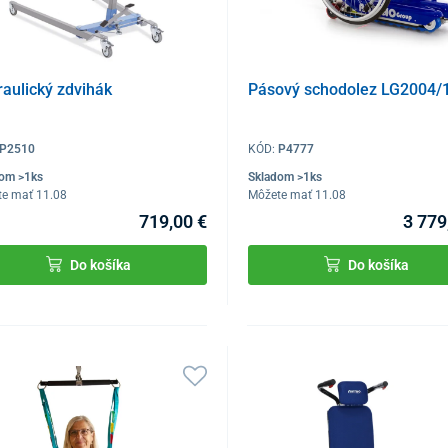
aulický zdvihák
Pásový schodolez LG2004/
P2510
KÓD:
P4777
dom >1ks
Skladom >1ks
te mať 11.08
Môžete mať 11.08
719,00 €
3 779
Do košíka
Do košíka