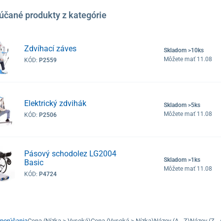
účané produkty z kategórie
Zdvíhací záves
Skladom >10ks
Môžete mať 11.08
KÓD:
P2559
Elektrický zdvihák
Skladom >5ks
Môžete mať 11.08
KÓD:
P2506
Pásový schodolez LG2004
Skladom >1ks
Basic
Môžete mať 11.08
KÓD:
P4724
porúčania
Cena (Nízka > Vysoká)
Cena (Vysoká > Nízka)
Názov (A - Z)
Názov (Z - 