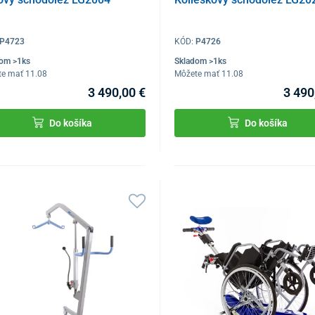
P4723
KÓD:
P4726
dom >1ks
Skladom >1ks
te mať 11.08
Môžete mať 11.08
3 490,00 €
3 490
Do košíka
Do košíka