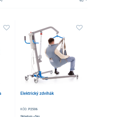
40
a
Elektrický zdvihák
KÓD:
P2506
Skladom >5ks