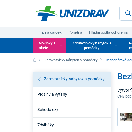
Tip na darček
Poradňa
Hľadaj podľa ochorenia
Novinky a
Zdravotnícky nábytok a
P
akcie
pomôcky
m
Zdravotnícky nábytok a pomôcky
Bezbariérová do
Bez
Zdravotnícky nábytok a pomôcky
Vytvori
Plošiny a výťahy
pohybli
Celý pop
ktoré by
interiér
Schodolezy
Zdviháky