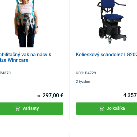
bilitačný vak na nácvik
Kolieskový schodolez LG20
dze Winncare
P4870
KÓD:
P4729
2 týždne
297,00 €
4 357
od
Varianty
Do košíka