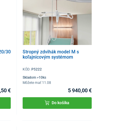
20/30
Stropný zdvihák model M s
koľajnicovým systémom
KÓD:
P5222
Skladom >10ks
Môžete mať 11.08
,50 €
5 940,00 €
Do košíka