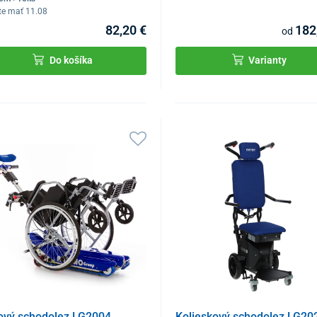
te mať 11.08
82,20 €
182
od
Do košíka
Varianty
ový schodolez LG2004
Kolieskový schodolez LG20