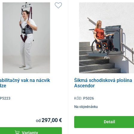
bilitačný vak na nácvik
Šikmá schodisková plošina
dze
Ascendor
P5223
KÓD:
P5026
Na objednávku
297,00 €
od
Detail
Varianty