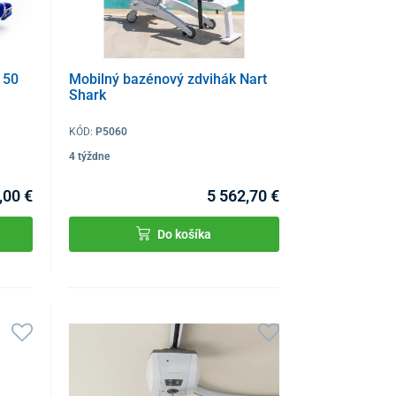
150
Mobilný bazénový zdvihák Nart
Shark
KÓD:
P5060
4 týždne
,00 €
5 562,70 €
Do košíka