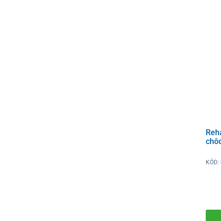
Reha
chô
KÓD: