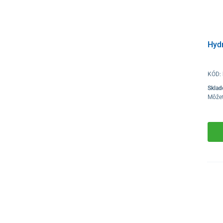
Hydr
KÓD:
Skla
Môže