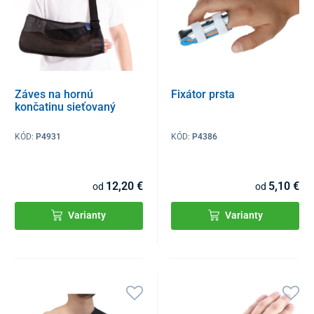
Záves na hornú
Fixátor prsta
končatinu sieťovaný
KÓD:
P4931
KÓD:
P4386
12,20 €
5,10 €
od
od
Varianty
Varianty