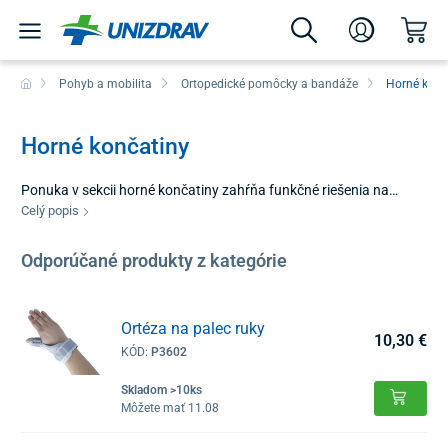
Pohyb a mobilita
Ortopedické pomôcky a bandáže
Horné konč
Horné končatiny
Ponuka v sekcii horné končatiny zahŕňa funkčné riešenia na
fixáciu ramien, lakťov, zápästí a prstov. Tieto pomôcky sú
Celý popis
navrhnuté tak, aby poskytli kĺbom potrebné spevnenie a
mechanicky obmedzili rozsah pohybu v prípade zranenia alebo
Odporúčané produkty z kategórie
preťaženia svalových úponov. Výber zahŕňa spektrum
prostriedkov od jednoduchých elastických návlekov až po pevné
bandáže na horné končatiny vybavené dlahami pre vyšší stupeň
Ortéza na palec ruky
stability.
10,30 €
KÓD:
P3602
Skladom >10ks
Môžete mať 11.08