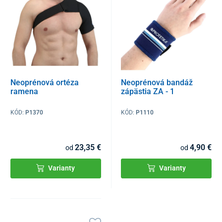
Neoprénová ortéza
Neoprénová bandáž
ramena
zápästia ZA - 1
KÓD:
P1370
KÓD:
P1110
23,35 €
4,90 €
od
od
Varianty
Varianty