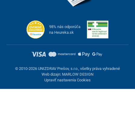
98% nás odporúča
na Heureka.sk
© 2010-2026 UNIZDRAV Prešov, s.r.o., všetky práva vyhradené
Web dizajn: MARLOW DESIGN
Upraviť nastavenia Cookies
Nastavenie cookies
Tieto stránky využívajú cookies. Niektoré sú nevyhnutné pre
správne fungovanie stránky, iné môžeme používať len s vaším
súhlasom. Máte možnosť odmietnuť voliteľné cookies.
Odmietnuť.