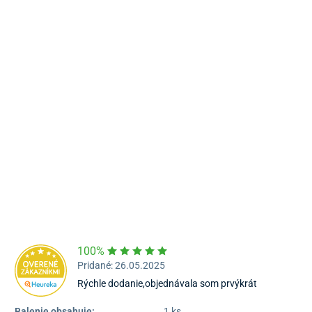
Námestie Sv. Egídia 2950, Poprad
052/77 818 99
poprad@unizdrav.sk
Pondelok – Piatok:
08:00 –
16:30
Dostupnosť:
Skladom >5
100%
Pridané: 26.05.2025
Rýchle dodanie,objednávala som prvýkrát
Balenie obsahuje:
1 ks