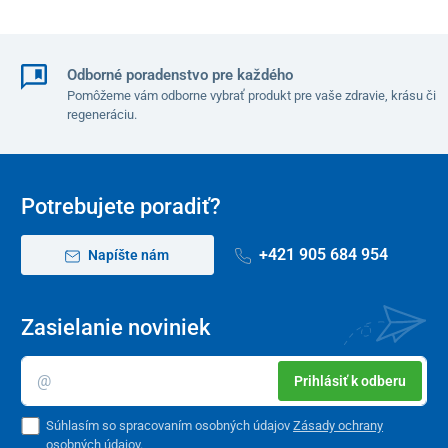
Veľkosti
obvod
: 60 cm
Odborné poradenstvo pre každého
šírka
: 5 cm
Pomôžeme vám odborne vybrať produkt pre vaše zdravie, krásu či
regeneráciu.
OZNAČENIE
ODPOR
1. X-Light
veľmi nízky
Potrebujete poradiť?
2. Light
ľahký
+421 905 684 954
Napíšte nám
3. Medium
stredný
4. Heavy
silný
Zasielanie noviniek
5. X-Heavy
veľmi silný
Prihlásiť k odberu
Súhlasím so spracovaním osobných údajov
Zásady ochrany
osobných údajov
.