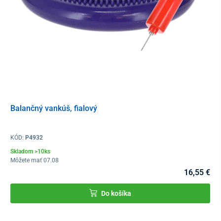
Balenie obsahuje 5 kusov gúm a praktické prenosné
vrecko
, do
ktorého je možné gumy uložiť a vziať so sebou do telocvične,
posilňovne, kancelárie či parku.
Pri cvičení si navliekame gumové pásky nad členky, pod kolená,
alebo s nimi môžeme posilňovať hornú polovicu nášho tela. Cvičí
sa na pomalší rytmus hudby tak, aby cvičiaci mohli urobiť pohyb
správne a koordinovane.
Balančný vankúš, fialový
KÓD:
P4932
Skladom >10ks
Môžete mať 07.08
16,55 €
Do košíka