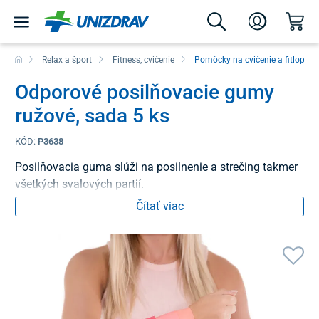
Relax a šport
Fitness, cvičenie
Pomôcky na cvičenie a fitlopty
Odporové posilňovacie gumy
ružové, sada 5 ks
KÓD:
P3638
Posilňovacia guma slúži na posilnenie a strečing takmer
všetkých svalových partií.
Čítať viac