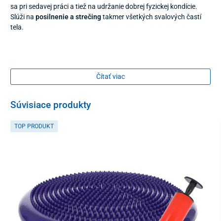
sa pri sedavej práci a tiež na udržanie dobrej fyzickej kondície.
Slúži na
posilnenie a strečing
takmer všetkých svalových častí
tela.
Čítať viac
Súvisiace produkty
TOP PRODUKT
Odporová guma
je vyrobená z 100% prírodného netoxického a
trvácneho
latexu
. Materiál je elastický a vysoko odolný voči
pretrhnutiu.