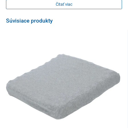
Čítať viac
Súvisiace produkty
Zdravotný vankúš je vyrobený
z
inovatívnej
teplom
tvarovateľnej
pamäťovej peny
s vysokou hustotou,
ktorá
sa
dokonale
prispôsobí tvaru vášho tela
.
Okrem toho otvor
odľahčuje aj tlak
na bedrovú časť chrbtice
, čím
zmierňuje jej bolesť,
no zároveň umožňuje aj
kontinuálne
vetranie sedacej časti.
Tento špeciálny
zdravotný podsedák
je vhodný na
obyčajnú či
kancelársku stoličku
, do
invalidného vozíka,
ale aj
auta
,
kde
príjemne
zvýši pohľadový uhol.