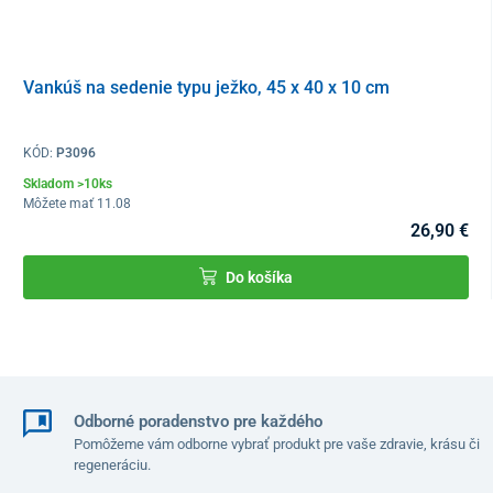
Vankúš na sedenie typu ježko, 45 x 40 x 10 cm
KÓD:
P3096
Skladom >10ks
Môžete mať 11.08
Povrch vankúša je potiahnutý
priedušnou športovou sieťovinou
,
26,90 €
ktorá je príjemná na dotyk. Poťah je možné
zložiť a pohodlne
vyprať
. Spodok vankúša má
protišmykovú úpravu
tvorenú
Do košíka
množstvom malých gumových
protišmykových bodov.
Hlavné charakteristiky
jedinečný anatomický tvar
s vnútorným výrezom
zaručuje
výrazné zníženie tlaku v rektálnej oblasti
zabezpečuje dokonalú ventiláciu v sedacej časti
Odborné poradenstvo pre každého
odľahčuje chrbticu,
primárne jej bedrovú časť
, pri dlhom
Pomôžeme vám odborne vybrať produkt pre vaše zdravie, krásu či
a pravidelnom sedení
regeneráciu.
inovatívna teplom tvarovateľná pamäťová pena
na