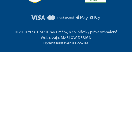
© 2010-2026 UNIZDRAV Prešov, s.r.o., všetky práva vyhradené
Web dizajn: MARLOW DESIGN
Upraviť nastavenia Cookies
Nastavenie cookies
Tieto stránky využívajú cookies. Niektoré sú nevyhnutné pre
správne fungovanie stránky, iné môžeme používať len s vaším
súhlasom. Máte možnosť odmietnuť voliteľné cookies.
Odmietnuť.
Nevyhnutne potrebné
Výkonnosť
Marketingové cookies