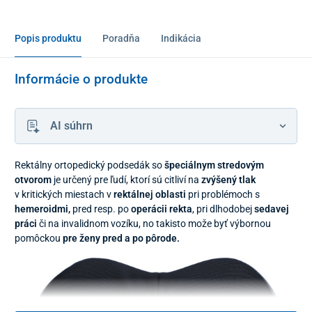
Popis produktu
Poradňa
Indikácia
Informácie o produkte
AI súhrn
Rektálny ortopedický podsedák so
špeciálnym stredovým
otvorom
je
určený pre ľudí, ktorí sú citliví na
zvýšený tlak
v
kritických miestach v
rektálnej oblasti
pri problémoch s
hemeroidmi,
pred resp. po
operácii rekta
, pri dlhodobej
sedavej
práci
či na invalidnom vozíku, no
takisto može byť výbornou
pomôckou
pre ženy pred a po pôrode.