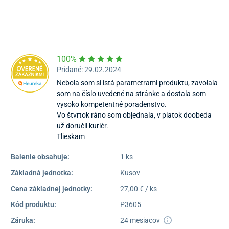
Pondelok – Piatok:
08:00 –
16:30
Dostupnosť:
Skladom >1
100%
Pridané: 29.02.2024
Nebola som si istá parametrami produktu, zavolala
som na číslo uvedené na stránke a dostala som
vysoko kompetentné poradenstvo.
Vo štvrtok ráno som objednala, v piatok doobeda
už doručil kuriér.
Tlieskam
Balenie obsahuje:
1 ks
Základná jednotka:
Kusov
Cena základnej jednotky:
27,00 € / ks
Kód produktu:
P3605
Záruka:
24 mesiacov