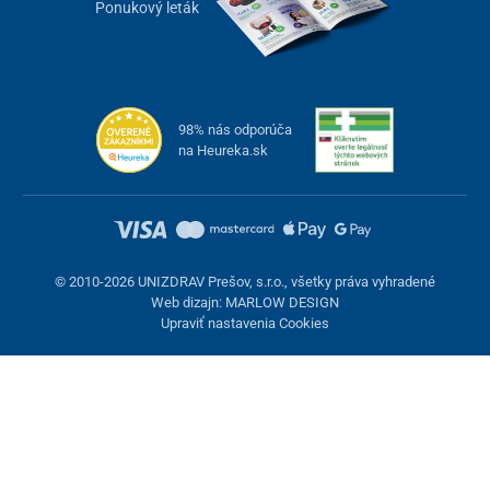
Ponukový leták
98% nás odporúča
na Heureka.sk
© 2010-2026 UNIZDRAV Prešov, s.r.o., všetky práva vyhradené
Web dizajn: MARLOW DESIGN
Upraviť nastavenia Cookies
Nastavenie cookies
Tieto stránky využívajú cookies. Niektoré sú nevyhnutné pre
správne fungovanie stránky, iné môžeme používať len s vaším