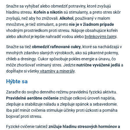
Snažte sa vyhýbať alebo obmedziť potraviny, ktoré zvyšujú
hladinu stresu.
Kofeín a nikotín
sú stimulanty, a preto stres skôr
zvyšujú, než aby ho znižovali.
Alkohol
, používaný v malom
množstve, je tiež stimulant, a preto
nie je v žiadnom prípade
vhodným prostriedkom proti stresu. Nápoje obsahujúce kofeín
alebo alkohol je lepšie nahradiť vodou alebo
bylinkovými čajm
i.
Snažte sa tiež
obmedziť rafinované cukry
, ktoré sa nachádzajú v
mnohých zdanlivo slaných výrobkoch, ako sú pikantné pokrmy,
chlieb a dresingy. Cukor spôsobuje pokles energie a únavu, čo
môže zhoršovať vnímaný stres. Jedzte
nutrične vyvážené jedlá
a
dopĺňajte si všetky
vitamíny a minerály
.
Hýbte sa
Zaraďte do svojho denného režimu pravidelnú fyzickú aktivitu.
Pravidelné aeróbne cvičenie
znižuje celkovú úroveň napätia,
zlepšuje a stabilizuje náladu a zlepšuje spánok a sebavedomie.
Iba päť minút cvičenia stimuluje účinky proti úzkosti a pomáha
bojovať proti stresu.
Fyzické cvičenie taktiež
znižuje hladinu stresových hormónov a