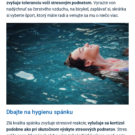
zvyšuje toleranciu voči stresovým podnetom.
Vyrazte von
nadýchnuť sa čerstvého vzduchu, na bicykel, zaplávať si, skrátka
si vyberte šport, ktorý máte radi a venujte sa mu o niečo viac.
Dbajte na hygienu spánku
Zlá kvalita spánku zvyšuje stresové reakcie,
vylučuje sa kortizol
podobne ako pri skutočnom výskyte stresových podnetov
. Stres