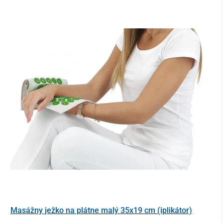
Masážny ježko na plátne malý 35x19 cm (iplikátor)