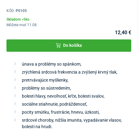
KÓD:
P0105
Skladom >5ks
Môžete mať 11.08
12,40 €
Do košíka
únava a problémy so spánkom,
zrýchlená srdcová frekvencia a zvýšený krvný tlak,
pretrvávajúce myšlienky,
problémy so sústredením,
bolesti hlavy, nevoľnosť, kŕče, bolesti svalov,
sociálne stiahnutie, podráždenosť,
pocity smútku, frustrácie, hnevu, úzkosti,
srdcové choroby, nižšia imunita, vypadávanie vlasov,
bolesti na hrudi.