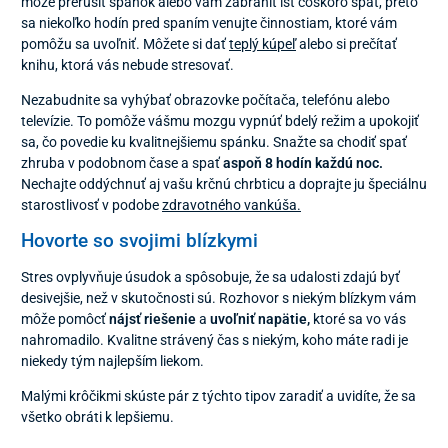
môže prerušiť spánok alebo vám zabrániť ísť čoskoro spať, preto
sa niekoľko hodín pred spaním venujte činnostiam, ktoré vám
pomôžu sa uvoľniť. Môžete si dať
teplý kúpeľ
alebo si prečítať
knihu, ktorá vás nebude stresovať.
Nezabudnite sa vyhýbať obrazovke počítača, telefónu alebo
televízie. To pomôže vášmu mozgu vypnúť bdelý režim a upokojiť
sa, čo povedie ku kvalitnejšiemu spánku. Snažte sa chodiť spať
zhruba v podobnom čase a spať
aspoň 8 hodín každú noc.
Nechajte oddýchnuť aj vašu krčnú chrbticu a doprajte ju špeciálnu
starostlivosť v podobe
zdravotného vankúša.
Hovorte so svojimi blízkymi
Stres ovplyvňuje úsudok a spôsobuje, že sa udalosti zdajú byť
desivejšie, než v skutočnosti sú. Rozhovor s niekým blízkym vám
môže pomôcť
nájsť riešenie
a
uvoľniť napätie,
ktoré sa vo vás
nahromadilo. Kvalitne strávený čas s niekým, koho máte radi je
niekedy tým najlepším liekom.
Malými krôčikmi skúste pár z týchto tipov zaradiť a uvidíte, že sa
všetko obráti k lepšiemu.