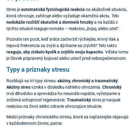
Stres je
automatická fyziologická reakcia
na akúkoľvek situáciu,
ktorá ohrozuje, zahlcuje alebo vyžaduje okamžitú akciu. Telo
nedokáže rozlíšiť skutočné a domnelé hrozby
a na každú z
týchto situácií reaguje rovnako – reakciou „bojuj, alebo uteč“.
Poznáte ten pocit, keď srdce začne biť rýchlejšie, krvný tlak a
tepová frekvencia sa zvýši a dýchanie sa zrýchli? Telo takto
reaguje, aby získalo kyslík a zvýšilo svoju kapacitu
. Vďaka tomu
je človek pripravený bojovať alebo utiecť pred nebezpečenstvom.
Typy a príznaky stresu
Rozlišujú sa tri typy stresu:
akútny, chronický a traumatický
.
Akútny stres
vzniká v dôsledku náhleho ohrozenia.
Chronický
trvá dlhodobo a sprevádza ho neustále napätie, vyčerpanie a
znížená schopnosť regenerácie.
Traumatický
stres je naopak
reakciou na život alebo zdravie ohrozujúce situácie.
Medzi príznaky chronického stresu, ktoré sa najčastejšie objavujú
v každodennom živote, patria: