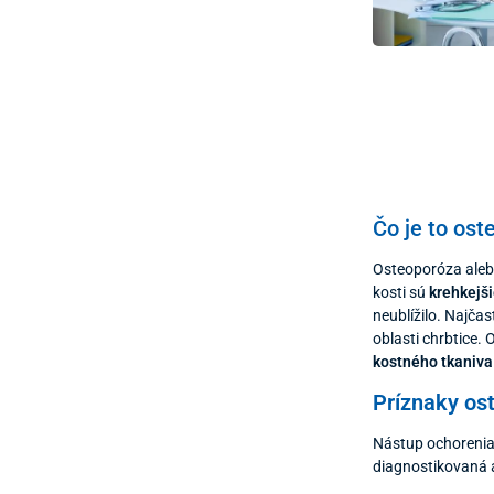
Čo je to os
Osteoporóza alebo
kosti sú
krehkejši
neublížilo. Najča
oblasti chrbtice.
kostného tkaniva 
Príznaky os
Nástup ochorenia
diagnostikovaná a