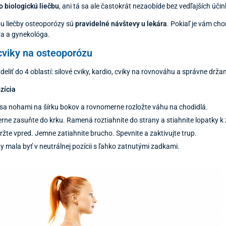
 biologickú liečbu
, ani tá sa ale častokrát nezaobíde bez vedľajších účin
u liečby osteoporózy sú
pravidelné návštevy u lekára
. Pokiaľ je vám ch
ra a gynekológa.
cviky na osteoporózu
deliť do 4 oblastí: silové cviky, kardio, cviky na rovnováhu a správne držan
zícia
sa nohami na šírku bokov a rovnomerne rozložte váhu na chodidlá.
rne zasuňte do krku. Ramená roztiahnite do strany a stiahnite lopatky k
ržte vpred. Jemne zatiahnite brucho. Spevnite a zaktivujte trup.
y mala byť v neutrálnej pozícii s ľahko zatnutými zadkami.