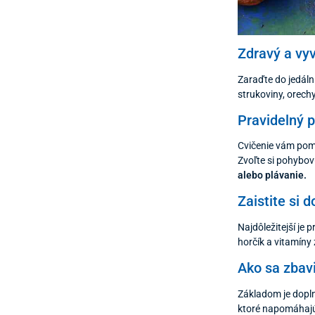
Zdravý a vy
Zaraďte do jedál
strukoviny, orech
Pravidelný 
Cvičenie vám pom
Zvoľte si pohybovú
alebo plávanie.
Zaistite si 
Najdôležitejší je
horčík a vitamíny 
Ako sa zbav
Základom je dopln
ktoré napomáhajú 