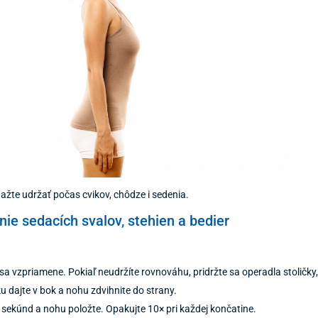
nažte udržať počas cvikov, chôdze i sedenia.
nie sedacích svalov, stehien a bedier
sa vzpriamene. Pokiaľ neudržíte rovnováhu, pridržte sa operadla stoličky, a
u dajte v bok a nohu zdvihnite do strany.
 sekúnd a nohu položte. Opakujte 10× pri každej končatine.