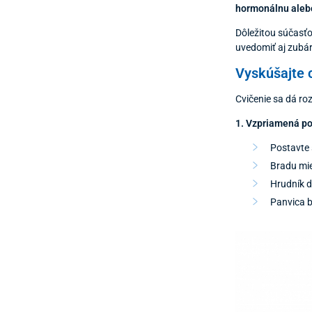
hormonálnu alebo
Dôležitou súčasťo
uvedomiť aj zubá
Vyskúšajte 
Cvičenie sa dá roz
1. Vzpriamená po
Postavte 
Bradu mie
Hrudník d
Panvica b