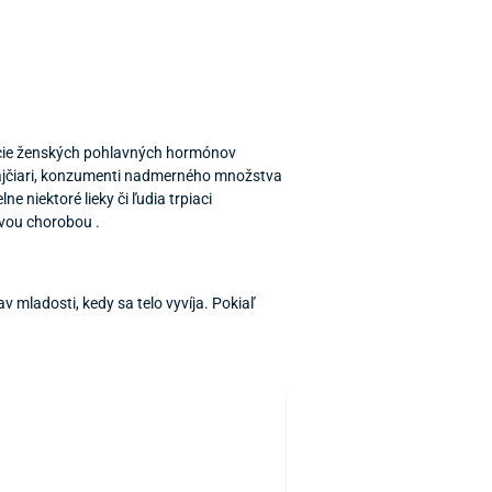
kcie ženských pohlavných hormónov
 fajčiari, konzumenti nadmerného množstva
e niektoré lieky či ľudia trpiaci
ovou chorobou .
v mladosti, kedy sa telo vyvíja. Pokiaľ