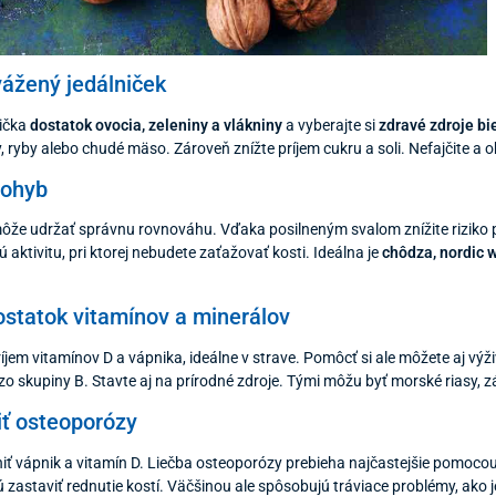
vážený jedálniček
nička
dostatok ovocia, zeleniny a vlákniny
a vyberajte si
zdravé zdroje bi
y, ryby alebo chudé mäso. Zároveň znížte príjem cukru a soli. Nefajčite 
pohyb
ôže udržať správnu rovnováhu. Vďaka posilneným svalom znížite riziko p
 aktivitu, pri ktorej nebudete zaťažovať kosti. Ideálna je
chôdza, nordic w
dostatok vitamínov a minerálov
 príjem vitamínov D a vápnika, ideálne v strave. Pomôcť si ale môžete aj v
zo skupiny B. Stavte aj na prírodné zdroje. Tými môžu byť morské riasy, z
iť osteoporózy
iť vápnik a vitamín D. Liečba osteoporózy prebieha najčastejšie pomocou
zastaviť rednutie kostí. Väčšinou ale spôsobujú tráviace problémy, ako j