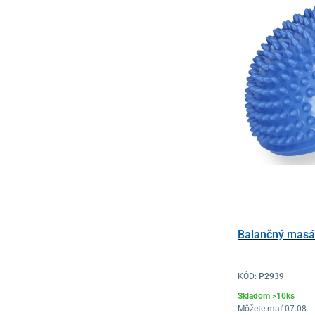
Balančný masá
KÓD:
P2939
Skladom >10ks
Môžete mať 07.08