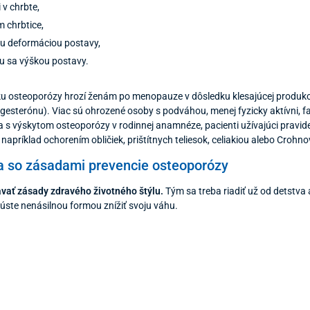
 v chrbte,
m chrbtice,
u deformáciou postavy,
u sa výškou postavy.
niku osteoporózy hrozí ženám po menopauze v dôsledku klesajúcej produ
gesterónu). Viac sú ohrozené osoby s podváhou, menej fyzicky aktívni,
ia s výskytom osteoporózy v rodinnej anamnéze, pacienti užívajúci pravideln
 napríklad ochorením obličiek, prištítnych teliesok, celiakiou alebo Crohn
 so zásadami prevencie osteoporózy
avať zásady zdravého životného štýlu.
Tým sa treba riadiť už od detstva a
skúste nenásilnou formou znížiť svoju váhu.