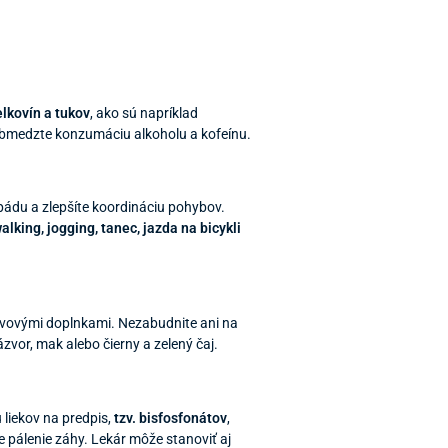
elkovín a tukov
, ako sú napríklad
a obmedzte konzumáciu alkoholu a kofeínu.
ádu a zlepšíte koordináciu pohybov.
alking, jogging, tanec, jazda na bicykli
ýživovými doplnkami. Nezabudnite ani na
ázvor, mak alebo čierny a zelený čaj.
 liekov na predpis,
tzv. bisfosfonátov
,
e pálenie záhy. Lekár môže stanoviť aj