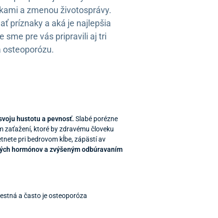
kami a zmenou životosprávy.
ať príznaky a aká je najlepšia
sme pre vás pripravili aj tri
a osteoporózu.
 svoju hustotu a pevnosť.
Slabé porézne
lom zaťažení, ktoré by zdravému človeku
nete pri bedrovom kĺbe, zápästí av
vných hormónov a zvýšeným odbúravaním
lestná a často je osteoporóza