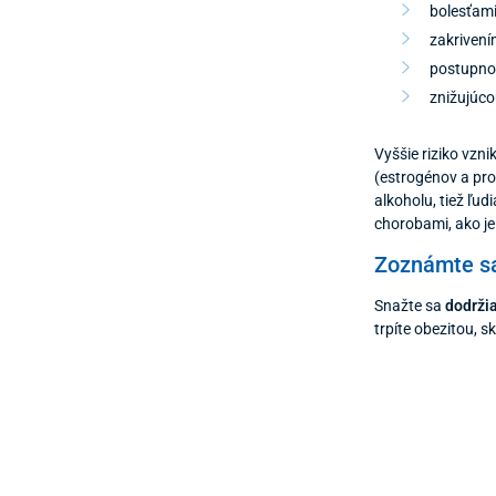
bolesťami
zakrivení
postupno
znižujúco
Vyššie riziko vz
(estrogénov a pro
alkoholu, tiež ľud
chorobami, ako je
Zoznámte sa
Snažte sa
dodrži
trpíte obezitou, 