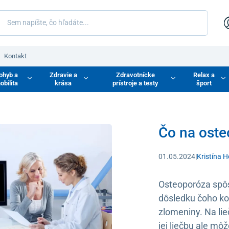
Kontakt
ohyb a
Zdravie a
Zdravotnícke
Relax a
obilita
krása
prístroje a testy
šport
Čo na ost
01.05.2024
|
Kristína 
Osteoporóza spôs
dôsledku čoho kos
zlomeniny. Na lie
jej liečbu ale mô