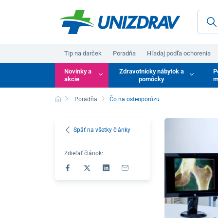
Tip na darček
Poradňa
Hľadaj podľa ochorenia
Novinky a
Zdravotnícky nábytok a
P
akcie
pomôcky
m
Poradňa
Čo na osteoporózu
Späť na všetky články
Zdieľať článok: