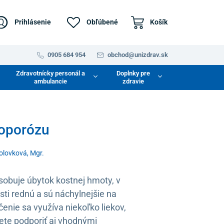
Prihlásenie
Obľúbené
Košík
0905 684 954
obchod@unizdrav.sk
Zdravotnícky personál a
Doplnky pre
ambulancie
zdravie
eoporózu
Holovková, Mgr.
obuje úbytok kostnej hmoty, v
ti rednú a sú náchylnejšie na
čenie sa využíva niekoľko liekov,
žete podporiť aj vhodnými