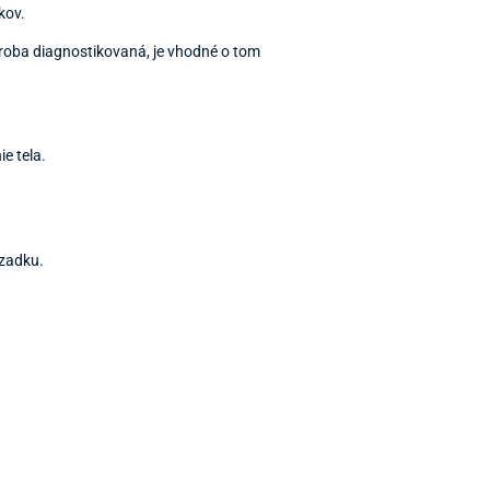
kov.
oroba diagnostikovaná, je vhodné o tom
ie tela.
 zadku.