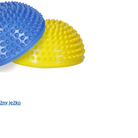
žny ježko