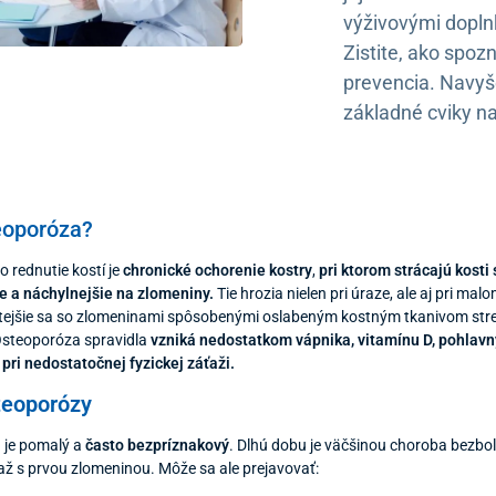
výživovými dopln
Zistite, ako spozn
prevencia. Navyše 
základné cviky n
teoporóza?
 rednutie kostí je
chronické ochorenie kostry
,
pri ktorom strácajú kosti
e a náchylnejšie na zlomeniny.
Tie hrozia nielen pri úraze, ale aj pri ma
stejšie sa so zlomeninami spôsobenými oslabeným kostným tkanivom stret
 Osteoporóza spravidla
vzniká nedostatkom vápnika, vitamínu D, pohla
pri nedostatočnej fyzickej záťaži.
teoporózy
 je pomalý a
často bezpríznakový
. Dlhú dobu je väčšinou choroba bezbo
ž s prvou zlomeninou. Môže sa ale prejavovať: