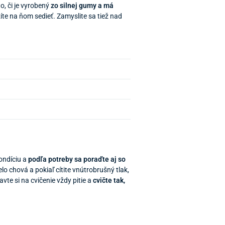
to, či je vyrobený
zo silnej gumy a má
ržíte na ňom sedieť. Zamyslite sa tiež nad
kondíciu a
podľa potreby sa poraďte aj so
lo chová a pokiaľ cítite vnútrobrušný tlak,
vte si na cvičenie vždy pitie a
cvičte tak,