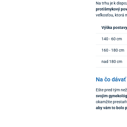
Na trhu je k dispo
protišmykový pov
veľkosťou, ktorá 
Výška postav
140 - 60 cm
160 - 180 cm
nad 180 cm
Na čo dávať 
Ešte pred tým než 
svojim gynekoló
okamžite prestaňte
aby vám to bolo 