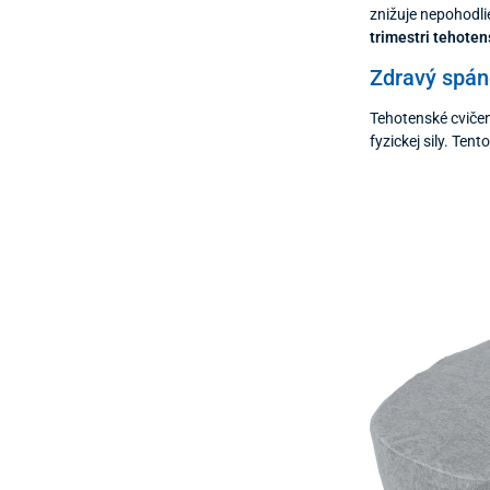
znižuje nepohodlie
trimestri tehoten
Zdravý spáno
Tehotenské cvičeni
fyzickej sily. Te