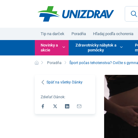
Tip na darček
Poradňa
Hľadaj podľa ochorenia
Novinky a
Zdravotnícky nábytok a
P
akcie
pomôcky
m
Poradňa
Šport počas tehotenstva? Cvičte s gymna
Späť na všetky články
Zdieľať článok: