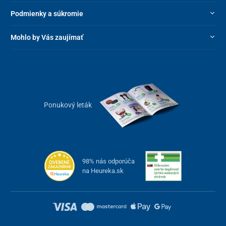
Rozmery v rozloženom
24 x 38,5 x 47 cm
Podmienky a súkromie
stave (VxŠxD)
Mohlo by Vás zaujímať
Rozmery v zloženom stave
14 x 38,5 x 28,5 cm
(VxŠxD)
Hmotnosť
2,7 kg
Nosnosť
120 kg
Ponukový leták
Napájanie
1x AAA batéria
(súčasťou balenia)
98% nás odporúča
na Heureka.sk