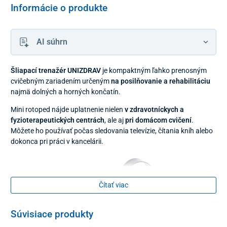
Informácie o produkte
AI súhrn
Šliapací trenažér UNIZDRAV
je kompaktným ľahko prenosným
cvičebným zariadením určeným
na posilňovanie a rehabilitáciu
najmä dolných a horných končatín.
Mini rotoped nájde uplatnenie nielen
v zdravotníckych a
fyzioterapeutických centrách
, ale aj
pri domácom cvičení
.
Môžete ho používať počas sledovania televízie, čítania kníh alebo
dokonca pri práci v kancelárii.
Čítať viac
Súvisiace produkty