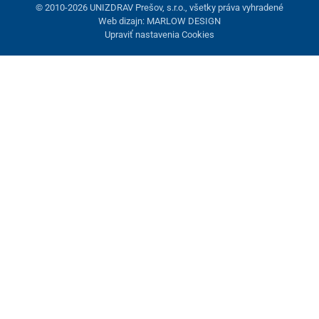
© 2010-2026 UNIZDRAV Prešov, s.r.o., všetky práva vyhradené
Web dizajn: MARLOW DESIGN
Upraviť nastavenia Cookies
Nastavenie cookies
Tieto stránky využívajú cookies. Niektoré sú nevyhnutné pre
správne fungovanie stránky, iné môžeme používať len s vaším
súhlasom. Máte možnosť odmietnuť voliteľné cookies.
Odmietnuť.
Nevyhnutne potrebné
Výkonnosť
Marketingové cookies
Prijať všetko
Spravovať nastavenia