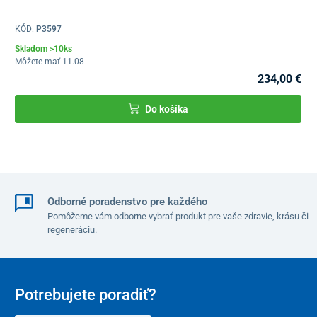
KÓD:
P3597
Skladom >10ks
Môžete mať 11.08
234,00 €
Do košíka
Stabilitu pri používaní mini rotopedu zabezpečuje
robustná
konštrukcia s pogumovanými nožičkami
. Pohodlie zvyšujú
protišmykové pedály a nastaviteľné popruhy
, vďaka ktorým
nedochádza k prekĺzavaniu končatín.
Nespornou výhodou tohto pedálového trenažéra je, že na rozdiel
Odborné poradenstvo pre každého
od väčšiny posilňovacích prístrojov
nezaberá veľa miesta
. Je
Pomôžeme vám odborne vybrať produkt pre vaše zdravie, krásu či
regeneráciu.
malý, ľahký, dá sa
jednoducho poskladať
a odložiť, čo oceníte
najmä v menších priestoroch.
Potrebujete poradiť?