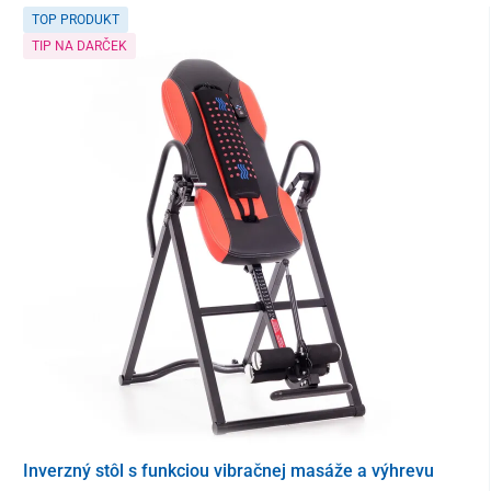
TOP PRODUKT
TIP NA DARČEK
Digitálny displej s počítadlom
sa postará o monitoring
užitočných údajov. Nájdete na ňom informácie ako
čas tréningu,
prejdená vzialenosť, spálené kalórie a frekvencia otáčok
za
minútu. Náročnosť cvičenia je možné regulovať jednoduchým
otočením kolieska a
tréning
tak
prispôsobiť osobám s rôznou
fyzickou kondíciou
.
Inverzný stôl s funkciou vibračnej masáže a výhrevu