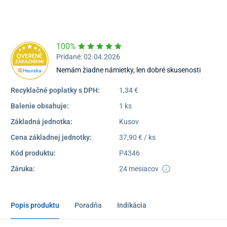
16:30
Dostupnosť:
Skladom >1
100%
Pridané: 02.04.2026
Nemám žiadne námietky, len dobré skusenosti
Recyklačné poplatky s DPH:
1,34 €
Balenie obsahuje:
1 ks
Základná jednotka:
Kusov
Cena základnej jednotky:
37,90 € / ks
Kód produktu:
P4346
Záruka:
24 mesiacov
Popis produktu
Poradňa
Indikácia