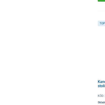
TOP
Kan
sto
KÓD:
Skla