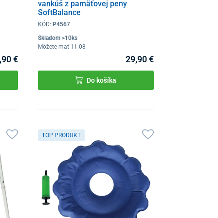
vankúš z pamäťovej peny
SoftBalance
KÓD:
P4567
Skladom >10ks
Môžete mať 11.08
,90 €
29,90 €
Do košíka
TOP PRODUKT