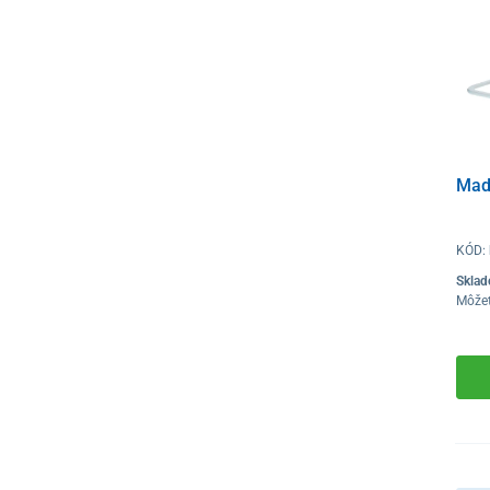
Mad
KÓD:
Skla
Môže