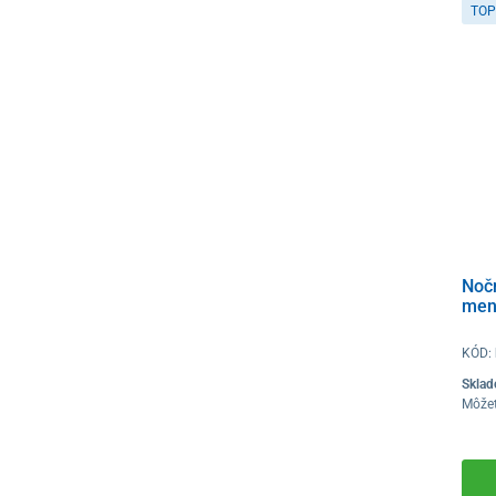
TOP
Nočn
men
KÓD:
Skla
Môže