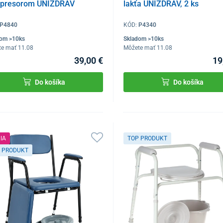
presorom UNIZDRAV
lakťa UNIZDRAV, 2 ks
P4840
KÓD:
P4340
dom >10ks
Skladom >10ks
te mať 11.08
Môžete mať 11.08
39,00 €
19
Do košíka
Do košíka
IA
TOP PRODUKT
 PRODUKT