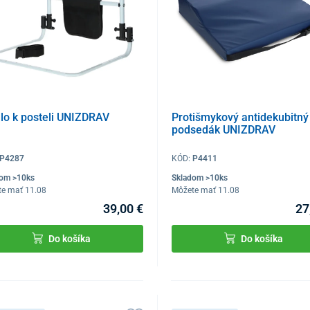
lo k posteli UNIZDRAV
Protišmykový antidekubitný
podsedák UNIZDRAV
P4287
KÓD:
P4411
dom >10ks
Skladom >10ks
te mať 11.08
Môžete mať 11.08
39,00 €
27
Do košíka
Do košíka