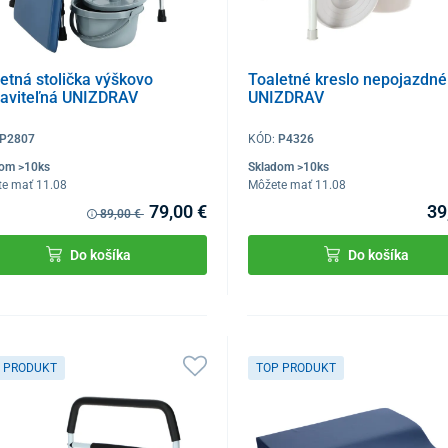
etná stolička výškovo
Toaletné kreslo nepojazdné
taviteľná UNIZDRAV
UNIZDRAV
P2807
KÓD:
P4326
dom >10ks
Skladom >10ks
te mať 11.08
Môžete mať 11.08
79,00 €
39
89,00 €
Do košíka
Do košíka
 PRODUKT
TOP PRODUKT