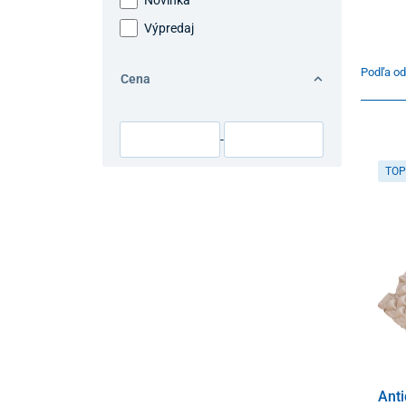
Výpredaj
Podľa od
Cena
-
TOP
Anti