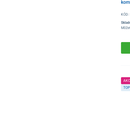
kom
KÓD:
Skla
Môže
AKC
TOP