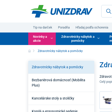
Tip na darček
Poradňa
Hľadaj podľa ochorenia
Novinky a
Zdravotnícky nábytok a
P
akcie
pomôcky
m
Zdravotnícky nábytok a pomôcky
Zdr
Zdravotnícky nábytok a pomôcky
Zdravot
Bezbariérová domácnosť (Mobilita
ktoré p
Celý pop
Plus)
ošetruj
hygienu,
Kancelárske stoly a stoličky
Kreslá a ergonomické sedenie