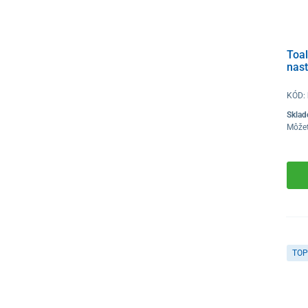
Toal
nas
KÓD:
Skla
Môže
TOP