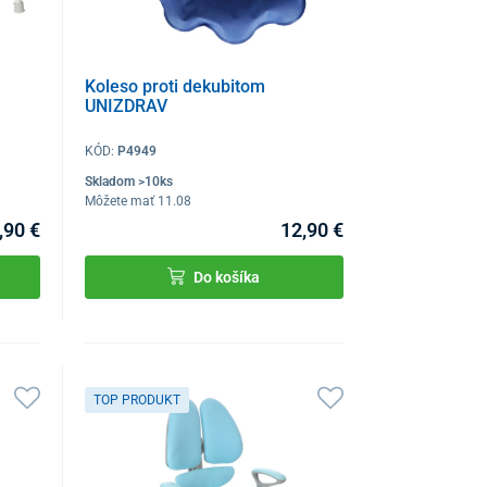
Koleso proti dekubitom
UNIZDRAV
KÓD:
P4949
Skladom >10ks
Môžete mať 11.08
,90 €
12,90 €
Do košíka
TOP PRODUKT