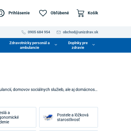
Prihlásenie
Obľúbené
Košík
0905 684 954
obchod@unizdrav.sk
Zdravotnícky personál a
Doplnky pre
ambulancie
zdravie
ancií, domovov sociálnych služieb, ale aj domácností,
e bezpečnosť pacienta, uľahčuje manipuláciu
te produkty spĺňajúce prísne európske normy na
eslá a
Postele a lôžková
gonomické
starostlivosť
denie