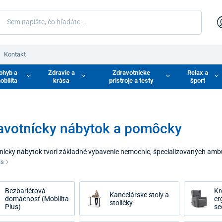
Kontakt
ohyb a
Zdravie a
Zdravotnícke
Relax a
obilita
krása
prístroje a testy
šport
avotnícky nábytok a pomôcky
nícky nábytok tvorí základné vybavenie nemocníc, špecializovaných ambul
oskytujú ošetrovateľskú starostlivosť. Správne zvolené vybavenie zvyšuj
is
úcemu personálu a podporuje proces zotvavovania. V našej ponuke nájde
 stabilitu a mechanickú odolnosť.
Bezbariérová
Kr
Kancelárske stoly a
domácnosť (Mobilita
er
stoličky
Plus)
se