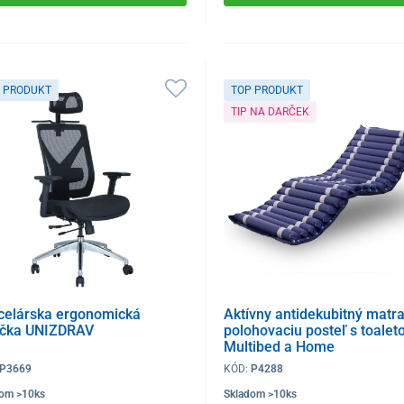
 PRODUKT
TOP PRODUKT
TIP NA DARČEK
celárska ergonomická
Aktívny antidekubitný matr
lička UNIZDRAV
polohovaciu posteľ s toalet
Multibed a Home
P3669
KÓD:
P4288
dom >10ks
Skladom >10ks