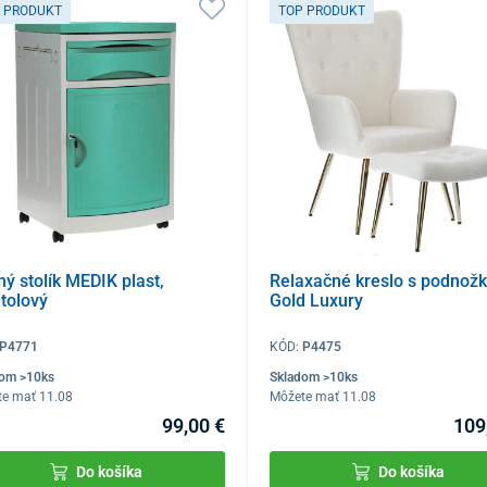
 PRODUKT
TOP PRODUKT
ý stolík MEDIK plast,
Relaxačné kreslo s podnož
tolový
Gold Luxury
P4771
KÓD:
P4475
dom >10ks
Skladom >10ks
te mať 11.08
Môžete mať 11.08
99,00 €
109
Do košíka
Do košíka