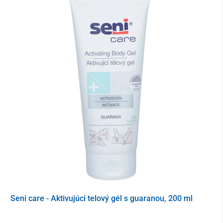
Hlavné benefity kolesa proti dekubitom
UNIZDRAV
rovnomerné rozloženie tlaku
– minimalizuje tlak na
sedaciu časť, kostrč a ďalšie rizikové body
odľahčenie citlivých miest
– účinne znižuje preťaženie,
ktoré spôsobuje poškodenie kože a podkožia
zachovanie cirkulácie vzduchu
– otvor v strede
umožňuje voľné prúdenie vzduchu a znižuje vlhkosť, ktorá
podporuje vznik dekubitov
stimulácia krvného obehu
– elimináciou bodového tlaku
pomáha udržať správne prekrvenie tkanív
Seni care - Aktivujúci telový gél s guaranou, 200 ml
odolný hypoalergénny materiál
– kvalitný nylon zaručuje
dlhú životnosť, je príjemný na dotyk a šetrný k pokožke