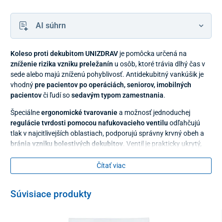
AI súhrn
Koleso proti dekubitom UNIZDRAV
je pomôcka určená na
zníženie rizika vzniku preležanín
u osôb, ktoré trávia dlhý čas v
sede alebo majú zníženú pohyblivosť. Antidekubitný vankúšik je
vhodný
pre pacientov po operáciách, seniorov, imobilných
pacientov
či ľudí so
sedavým typom zamestnania
.
Špeciálne
ergonomické tvarovanie
a možnosť jednoduchej
regulácie tvrdosti pomocou nafukovacieho ventilu
odľahčujú
tlak v najcitlivejších oblastiach, podporujú správny krvný obeh a
bránia vzniku bolestivých dekubitov
. Ventil je prakticky ukrytý,
vďaka čomu bráni nechcenému zadrhávaniu a úniku vzduchu
počas používania.
Čítať viac
Súvisiace produkty