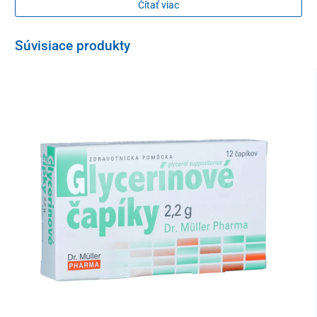
rektálny nadstavec.
Čítať viac
Údržba
Súvisiace produkty
Pred každým použitím prepláchnite všetky časti súpravy a
dezinfikujte slabým dezinfekčným roztokom určeným pre styk s
pokožkou a sliznicami.
Ako zložiť irigátor
Súpravu zložíte tak, že vak zavesíte na vhodné miesto podľa
Vášho uváženia. K nádobe pripojíte alebo zaskrutkujete
spojovaciu hadičku, na jej druhý koniec zasuniete uzatvárací
ventil. Na ventil naskrutkujete vaginálny alebo rektálny nadstavec
podľa úkonu, ktorý sa chystáte spraviť. PVC bez obsahu ťažkých
kovov.