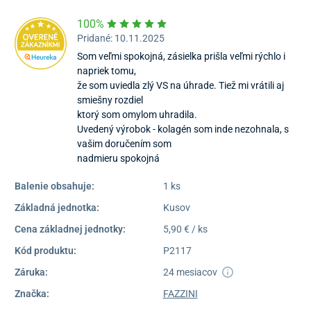
100%
Pridané: 10.11.2025
Som veľmi spokojná, zásielka prišla veľmi rýchlo i
napriek tomu,
že som uviedla zlý VS na úhrade. Tiež mi vrátili aj
smiešny rozdiel
ktorý som omylom uhradila.
Uvedený výrobok - kolagén som inde nezohnala, s
vašim doručením som
nadmieru spokojná
Balenie obsahuje:
1 ks
Základná jednotka:
Kusov
Cena základnej jednotky:
5,90 € / ks
Kód produktu:
P2117
Záruka:
24 mesiacov
Značka:
FAZZINI