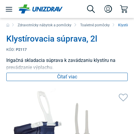
Zdravotnícky nábytok a pomôcky
Toaletné pomôcky
Klystírov
Klystírovacia súprava, 2l
KÓD:
P2117
Irigačná skladacia súprava k zavádzaniu klystíru na
prevádzanie výplachu.
Čítať viac