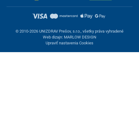
© 2010-2026 UNIZDRAV Prešov, s.r.o., všetky práva vyhradené
Web dizajn: MARLOW DESIGN
Upraviť nastavenia Cookies
Nastavenie cookies
Tieto stránky využívajú cookies. Niektoré sú nevyhnutné pre
správne fungovanie stránky, iné môžeme používať len s vaším
súhlasom. Máte možnosť odmietnuť voliteľné cookies.
Odmietnuť.
Nevyhnutne potrebné
Výkonnosť
Marketingové cookies