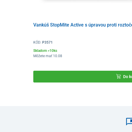
Rozmer
vankúša
70 x 90 cm
®
Certifikácia
Oeko-Tex
, Zar
Vankúš StopMite Active s úpravou proti rozto
KÓD:
P3571
Skladom >10ks
Môžete mať 10.08
Do k