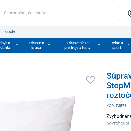
Kontakt
ohyb a
Zdravie a
Zdravotnícke
Relax a
obilita
krása
prístroje a testy
šport
Súprav
StopMi
rozto
KÓD:
P3575
Zvýhodnená 
povrchovou 