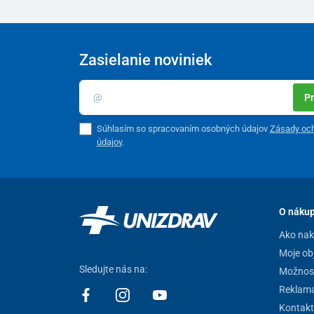
Zasielanie noviniek
Pr
Súhlasím so spracovaním osobných údajov
Zásady oc
údajov
.
O náku
Ako na
Moje ob
Sledujte nás na:
Možnost
Reklamá
Kontakt