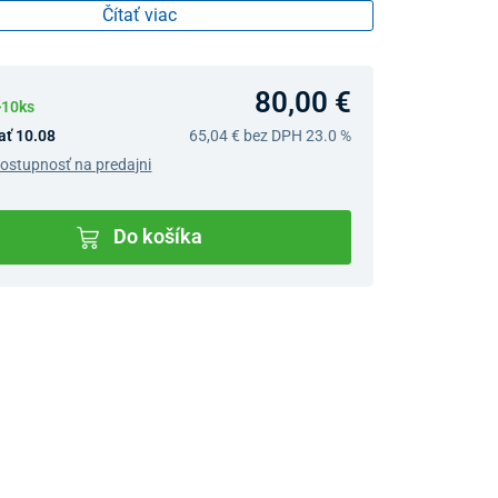
Čítať viac
80,00 €
>10ks
ať 10.08
65,04 €
bez DPH 23.0 %
dostupnosť na predajni
Do košíka
v predajniach
jný Showroom Bratislava
Ivanská cesta 4337/2,
Bratislava
0903 942 779, 02/222 009
31