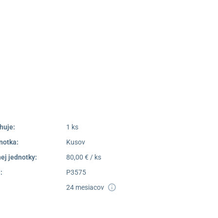
 výdajné miesto Poprad
Námestie Sv. Egídia 2950,
Poprad
052/77 818 99
poprad@unizdrav.sk
Pondelok –
08:00 –
Piatok:
16:30
Dostupnosť:
Nedostupné
huje:
1 ks
notka:
Kusov
ej jednotky:
80,00 € / ks
:
P3575
24 mesiacov