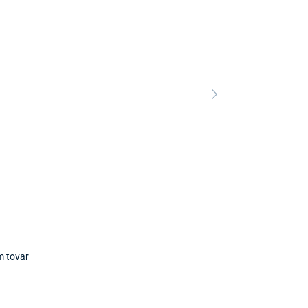
Predajňa a 
m tovar