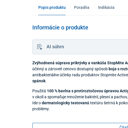
Popis produktu
Poradňa
Indikácia
Informácie o produkte
AI súhrn
Zvýhodnená súprava prikrývky a vankúša StopMite A
účinný a zároveň cenovo dostupný spôsob
boja s roz
antibakteriálne účinky radu produktov Stopmite Active
spánok
.
Použitá
100 % bavlna s protiroztočovou úpravou Act
v okolí a spomaľuje množenie baktérií, plesní a pachov
Ide o
dermatologicky testovanú
textúru šetrnú k poko
problémy.
Prikrývka StopMite Active je vyplnená 100 % silikóno
tepelnú izoláciu a priedušnosť
. Duté polyesterové vl
Čítať