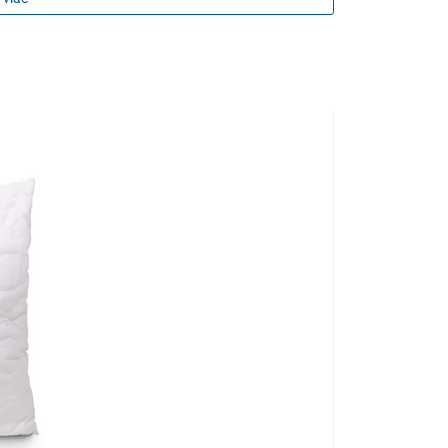
 Amball s drobnými guľôčkami, ktoré majú takisto
ružné a priedušné.
e zaobstarať si aj
protiroztočové obliečky
–
úpravou Actigard
®
ný polyester Hollow
®
 Amball