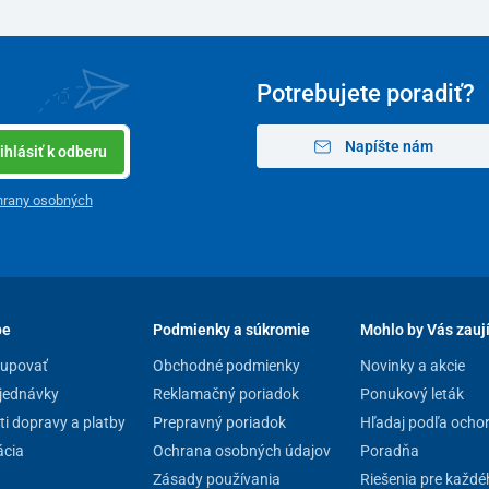
Potrebujete poradiť?
Napíšte nám
ihlásiť k odberu
hrany osobných
pe
Podmienky a súkromie
Mohlo by Vás zauj
kupovať
Obchodné podmienky
Novinky a akcie
jednávky
Reklamačný poriadok
Ponukový leták
i dopravy a platby
Prepravný poriadok
Hľadaj podľa ocho
cia
Ochrana osobných údajov
Poradňa
Zásady používania
Riešenia pre každé