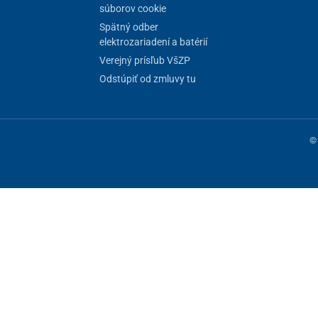
súborov cookie
Spätný odber
elektrozariadení a batérií
Verejný prísľub VšZP
Odstúpiť od zmluvy tu
© 
ne fungovanie stránky, iné môžeme používať len s vaším súhlasom. Máte 