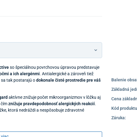
Predajňa a
ctive
so špeciálnou povrchovou úpravou predstavuje
točmi a ich alergénmi
. Antialergické a zároveň tiež
Balenie obsa
 sa tak postarajú o
dokonale čisté prostredie pre váš
Základná jed
igard
aktívne znižuje počet mikroorganizmov v lôžku aj
Cena základn
, čím
znižuje pravdepodobnosť alergických reakcií
.
Kód produktu
žke, ktorá nedráždi a nespôsobuje zdravotné
Záruka:
vaným polyesterom Hollow, ktorý poskytuje
vysokú
ákna sú mäkké, pružné, majú tvarovú pamäť a vysokú
 viac