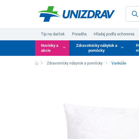
Tip na darček
Poradňa
Hľadaj podľa ochorenia
Novinky a
Zdravotnícky nábytok a
P
akcie
pomôcky
m
Zdravotnícky nábytok a pomôcky
Vankúše