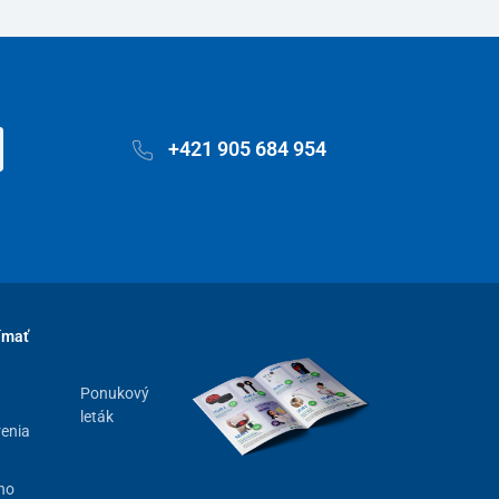
+421 905 684 954
ímať
Ponukový
leták
renia
ho