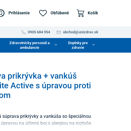
Prihlásenie
Obľúbené
Košík
0905 684 954
obchod@unizdrav.sk
Zdravotnícky personál a
Doplnky pre
ambulancie
zdravie
a prikrývka + vankúš
te Active s úpravou proti
čom
súprava prikrývky a vankúša so špeciálnou
úpravou na účinný boj s alergiou na roztoče.