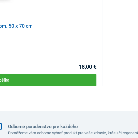
učená účinnosť ProAlergiky.cz
čom, 50 x 70 cm
Protiroztočové 
KÓD:
P2897
18,00 €
ošíka
Odborné poradenstvo pre každého
Pomôžeme vám odborne vybrať produkt pre vaše zdravie, krásu či regenerá