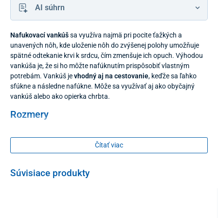
AI súhrn
Nafukovací vankúš
sa využíva najmä pri pocite ťažkých a
unavených nôh, kde uloženie nôh do zvýšenej polohy umožňuje
spätné odtekanie krvi k srdcu, čím zmenšuje ich opuch. Výhodou
vankúša je, že si ho môžte nafúknutím prispôsobiť vlastným
potrebám. Vankúš je
vhodný aj na cestovanie
, keďže sa ľahko
sfúkne a následne nafúkne. Môže sa využívať aj ako obyčajný
vankúš alebo ako opierka chrbta.
Rozmery
70 x 62 x 20 cm
Čítať viac
Súvisiace produkty