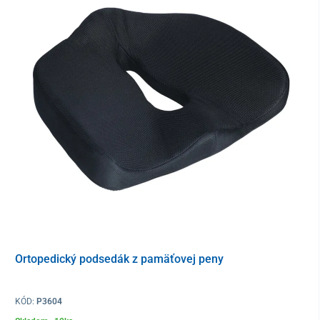
Ortopedický podsedák z pamäťovej peny
KÓD:
P3604