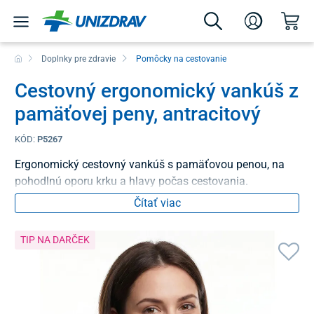
Doplnky pre zdravie
Pomôcky na cestovanie
Cestovný ergonomický vankúš z
pamäťovej peny, antracitový
KÓD:
P5267
Ergonomický cestovný vankúš s pamäťovou penou, na
pohodlnú oporu krku a hlavy počas cestovania.
Čítať viac
TIP NA DARČEK