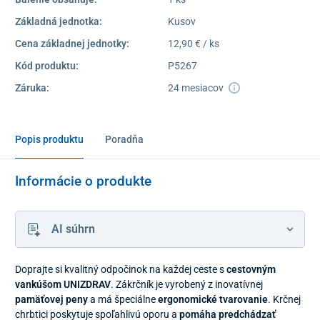
Základná jednotka:
Kusov
Cena základnej jednotky:
12,90 € / ks
Kód produktu:
P5267
Záruka:
24 mesiacov
Popis produktu
Poradňa
Informácie o produkte
AI súhrn
Doprajte si kvalitný odpočinok na každej ceste s
cestovným
vankúšom UNIZDRAV
. Zákrčník je vyrobený z inovatívnej
pamäťovej peny
a má špeciálne
ergonomické tvarovanie
. Krčnej
chrbtici poskytuje spoľahlivú oporu a
pomáha predchádzať