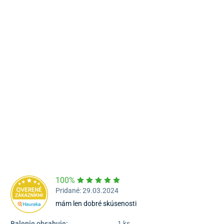
Námestie Sv. Egídia 2950, Poprad
052/77 818 99
poprad@unizdrav.sk
Pondelok – Piatok:
08:00 –
16:30
Dostupnosť:
Skladom >1
100%
Pridané: 29.03.2024
mám len dobré skúsenosti
Balenie obsahuje:
1 ks