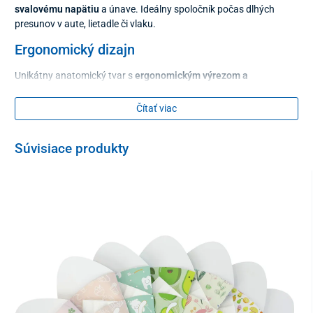
svalovému napätiu
a únave. Ideálny spoločník počas dlhých
presunov v aute, lietadle či vlaku.
Ergonomický dizajn
Unikátny anatomický tvar s
ergonomickým výrezom a
vyvýšenými lalokmi
na zadnej strane vankúša zaisťuje správnu
polohu hlavy a krku. Tento systém
stabilizuje krčnú chrbticu
a
Čítať viac
bráni nežiaducemu nakláňaniu hlavy do strán. Po umiestnení do
výrezu sa vankúš okamžite prispôsobí anatómii vášho tela, čím
Súvisiace produkty
prispieva k uvoľneniu svalstva a
predchádza nepríjemným
bolestiam krku
po dlhom sedení.