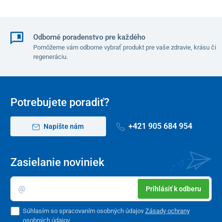
polohu. Súčasťou výbavy je aj
snímateľný poťah na zips
z
príjemnej elastickej bavlny so Spandexom, ktorý je možné
jednoducho oprať a udržiavať v hygienickej čistote.
Odborné poradenstvo pre každého
Pomôžeme vám odborne vybrať produkt pre vaše zdravie, krásu či
regeneráciu.
Potrebujete poradiť?
+421 905 684 954
Napíšte nám
Zasielanie noviniek
Prihlásiť k odberu
Kompaktné balenie na cesty
Súhlasím so spracovaním osobných údajov
Zásady ochrany
Cestovný vankúš UNIZDRAV je navrhnutý s ohľadom na úsporu
osobných údajov
.
miesta v batožine. Vďaka vlastnostiam pamäťovej peny ho