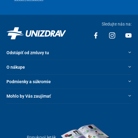
môžete jednoducho stlačiť a uložiť do praktickej
cestovnej tašky
,
ktorá je súčasťou balenia. Stlačením sa z vankúša uvoľní vzduch
a jeho objem sa zmenší o viac ako polovicu, vďaka čomu sa
Sledujte nás na:
pohodlne zmestí do príručnej tašky či batohu.
Odstúpiť od zmluvy tu
O nákupe
Podmienky a súkromie
Mohlo by Vás zaujímať
Ponukový leták