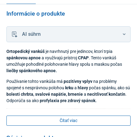
Informácie o produkte
AI súhrn
Ortopedický vankúš
je navrhnutý pre jedincov, ktorí trpia
spánkovou apnoe
a využívajú prístroj
CPAP
. Tento vankúš
umožňuje pohodlné polohovanie hlavy spolu s maskou počas
liečby spánkového apnoe.
Používanie tohto vankúša má
pozitívny vplyv
na problémy
spojené s nesprávnou polohou
krku
a
hlavy
počas spánku, ako sú
bolesti chrbta
,
svalové napätie,
brnenie
a
necitlivosť končatín
.
Odporúča sa ako
profylaxia pre zdravý spánok.
Čítať viac