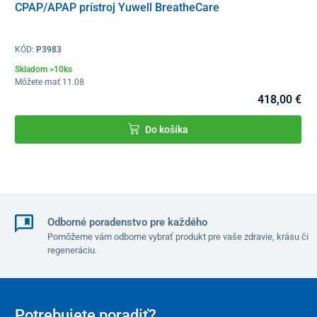
CPAP/APAP prístroj Yuwell BreatheCare
Výplň: termoelastická pena
Veľkosť
KÓD:
P3983
Skladom >10ks
50 x 30 x 10 cm
Môžete mať 11.08
418,00 €
Do košíka
Odborné poradenstvo pre každého
Pomôžeme vám odborne vybrať produkt pre vaše zdravie, krásu či
regeneráciu.
Potrebujete poradiť?