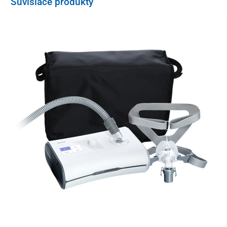
Súvisiace produkty
Výhody
Špeciálne výrezy
vankúša umožňujú
pohodlné
nasadenie
masky
, pričom tvarovateľná pena vankúša
poskytuje
podporu hlavy
a prispôsobuje sa užívateľovi.
Vankúš je dodávaný s obliečkou na vankúš so zipsom,
vyrobenou z kvalitnej mäkkej látky s vynikajúcou
priedušnosťou.
Zloženie
Obliečka na vankúš: 90% bavlna, 10% polyester