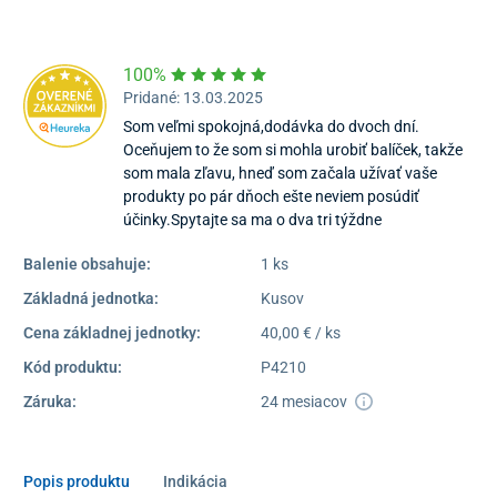
Dostupnosť:
Skladom >1
100%
Pridané: 13.03.2025
Som veľmi spokojná,dodávka do dvoch dní.
Oceňujem to že som si mohla urobiť balíček, takže
som mala zľavu, hneď som začala užívať vaše
produkty po pár dňoch ešte neviem posúdiť
účinky.Spytajte sa ma o dva tri týždne
Balenie obsahuje:
1 ks
Základná jednotka:
Kusov
Cena základnej jednotky:
40,00 € / ks
Kód produktu:
P4210
Záruka:
24 mesiacov
Popis produktu
Indikácia