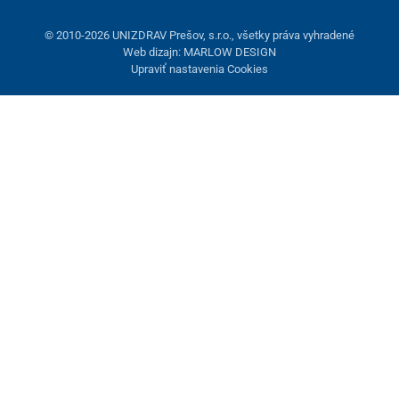
© 2010-2026 UNIZDRAV Prešov, s.r.o., všetky práva vyhradené
Web dizajn: MARLOW DESIGN
Upraviť nastavenia Cookies
Nastavenie cookies
Tieto stránky využívajú cookies. Niektoré sú nevyhnutné pre
správne fungovanie stránky, iné môžeme používať len s vaším
súhlasom. Máte možnosť odmietnuť voliteľné cookies.
Odmietnuť.
Nevyhnutne potrebné
Výkonnosť
Marketingové cookies
Prijať všetko
Spravovať nastavenia