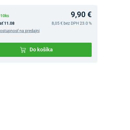
9,90 €
>10ks
ať 11.08
8,05 €
bez DPH 23.0 %
dostupnosť na predajni
Do košíka
v predajniach
jný Showroom Bratislava
Ivanská cesta 4337/2,
Bratislava
0903 942 779, 02/222 009
31
bratislava@unizdrav.sk