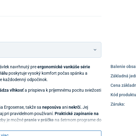
Balenie obsa
návlek navrhnutý pre
ergonomické vankúše série
iálu
poskytuje vysoký komfort počas spánku a
Základná jed
re každodenný odpočinok.
Cena základn
ádza vlhkosť
a prispieva k príjemnému pocitu sviežosti
Kód produktu
Záruka:
ša Ergosense, takže sa
neposúva
ani
nekrčí.
Jej
aj pri pravidelnom používaní.
Praktické zapínanie na
reby je možné
pranie v práčke
na šetrnom programe do
 viac