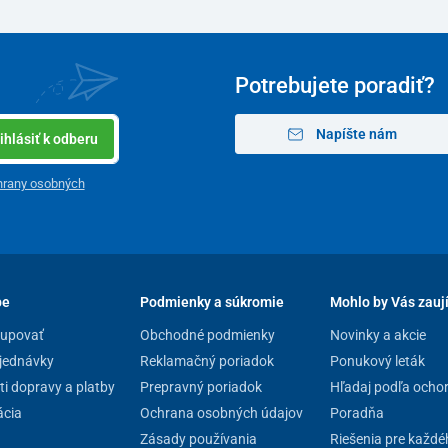
Potrebujete poradiť?
Napíšte nám
ihlásiť k odberu
hrany osobných
pe
Podmienky a súkromie
Mohlo by Vás zauj
kupovať
Obchodné podmienky
Novinky a akcie
jednávky
Reklamačný poriadok
Ponukový leták
i dopravy a platby
Prepravný poriadok
Hľadaj podľa ocho
cia
Ochrana osobných údajov
Poradňa
Zásady používania
Riešenia pre každé