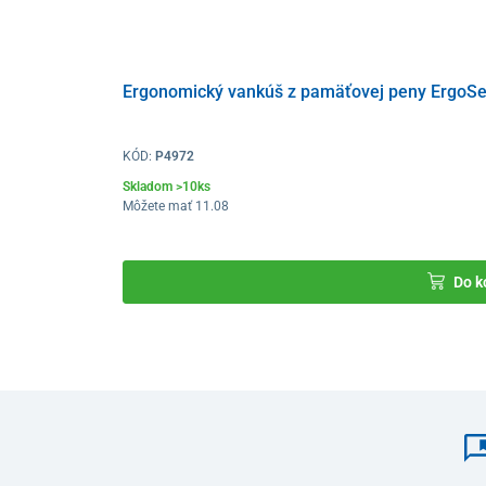
Ergonomický vankúš z pamäťovej peny ErgoS
KÓD:
P4972
Skladom >10ks
Môžete mať 11.08
Do k