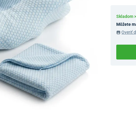
Skladom 
Môžete m
Overiť 
Dostupnosť 
Nový Preda