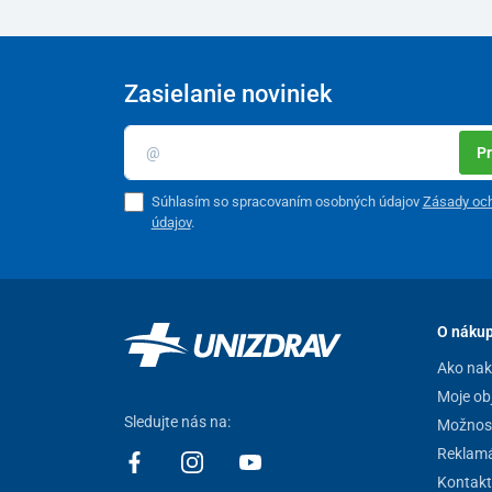
Zasielanie noviniek
Pr
Súhlasím so spracovaním osobných údajov
Zásady oc
údajov
.
O náku
Ako na
Moje ob
Sledujte nás na:
Možnost
Reklamá
Kontakt