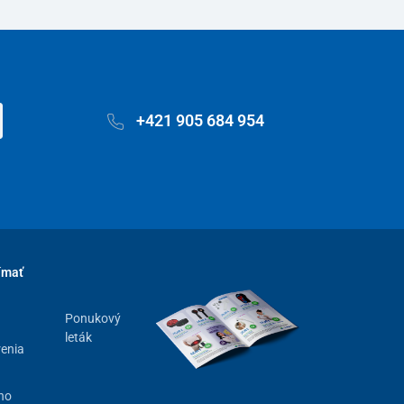
+421 905 684 954
ímať
Ponukový
leták
renia
ho