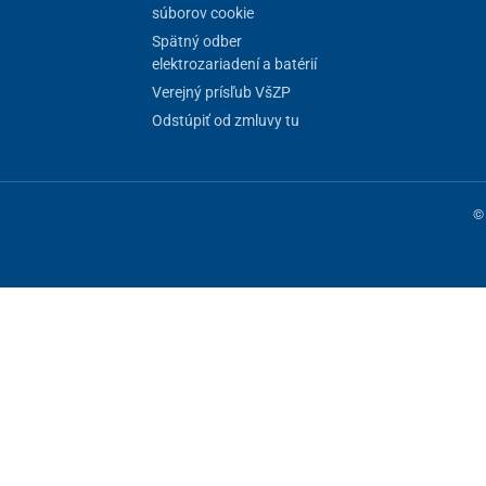
súborov cookie
Spätný odber
elektrozariadení a batérií
Verejný prísľub VšZP
Odstúpiť od zmluvy tu
© 
ne fungovanie stránky, iné môžeme používať len s vaším súhlasom. Máte 