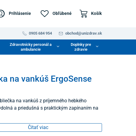
Prihlásenie
Obľúbené
Košík
0905 684 954
obchod@unizdrav.sk
Zdravotnícky personál a
Doplnky pre
ambulancie
zdravie
ka na vankúš ErgoSense
bliečka na vankúš z príjemného hebkého
Odolná a priedušná s praktickým zapínaním na
Čítať viac