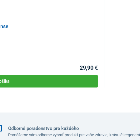
ense
Chránič matrac
KÓD:
P3016
Skladom >10ks
Môžete mať 11.08
29,90 €
ošíka
Odborné poradenstvo pre každého
Pomôžeme vám odborne vybrať produkt pre vaše zdravie, krásu či regenerá