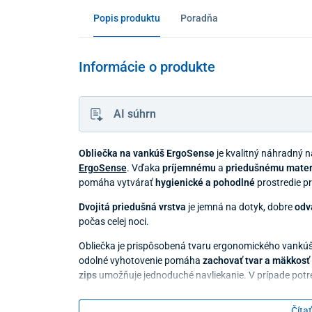
Popis produktu
Poradňa
Informácie o produkte
AI súhrn
Obliečka na vankúš ErgoSense
je kvalitný náhradný 
ErgoSense
. Vďaka
príjemnému
a
priedušnému mater
pomáha vytvárať
hygienické a pohodlné
prostredie p
Dvojitá priedušná vrstva
je jemná na dotyk, dobre
odv
počas celej noci.
Obliečka je prispôsobená tvaru ergonomického vankú
odolné vyhotovenie pomáha
zachovať tvar a mäkkosť
zips
umožňuje jednoduché navliekanie. V prípade pot
40 °C.
Čítať