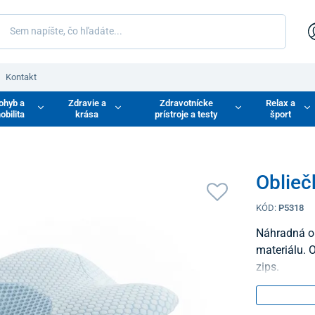
Kontakt
ohyb a
Zdravie a
Zdravotnícke
Relax a
obilita
krása
prístroje a testy
šport
Oblieč
KÓD:
P5318
Náhradná o
materiálu. 
zips.