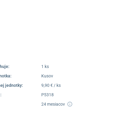
Námestie Sv. Egídia 2950,
Poprad
052/77 818 99
poprad@unizdrav.sk
Pondelok –
08:00 –
Piatok:
16:30
Dostupnosť:
Skladom >1
huje:
1 ks
notka:
Kusov
ej jednotky:
9,90 € / ks
:
P5318
24 mesiacov