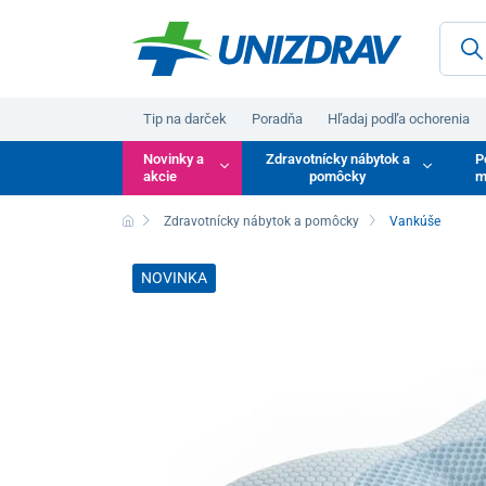
Tip na darček
Poradňa
Hľadaj podľa ochorenia
Novinky a
Zdravotnícky nábytok a
P
akcie
pomôcky
m
Zdravotnícky nábytok a pomôcky
Vankúše
NOVINKA