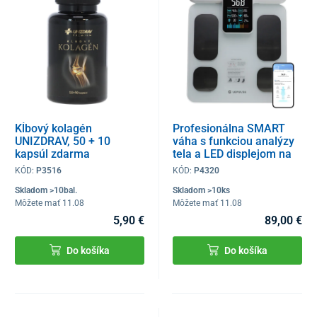
Kĺbový kolagén
Profesionálna SMART
UNIZDRAV, 50 + 10
váha s funkciou analýzy
kapsúl zdarma
tela a LED displejom na
rukoväti + mobilná
KÓD:
P3516
KÓD:
P4320
aplikácia a Bluetooth
Skladom >10bal.
Skladom >10ks
Môžete mať 11.08
Môžete mať 11.08
5,90 €
89,00 €
Do košíka
Do košíka