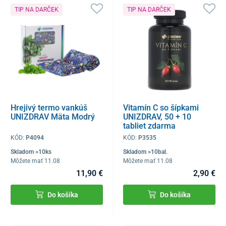
TIP NA DARČEK
TIP NA DARČEK
Hrejivý termo vankúš
Vitamín C so šípkami
UNIZDRAV Mäta Modrý
UNIZDRAV, 50 + 10
tabliet zdarma
KÓD:
P4094
KÓD:
P3535
Skladom >10ks
Skladom >10bal.
Môžete mať 11.08
Môžete mať 11.08
11,90 €
2,90 €
Do košíka
Do košíka