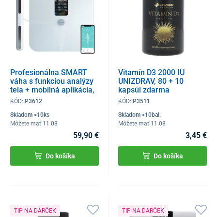
Profesionálna SMART
Vitamín D3 2000 IU
váha s funkciou analýzy
UNIZDRAV, 80 + 10
tela + mobilná aplikácia,
kapsúl zdarma
Bluetooth a LED displej
KÓD:
P3612
KÓD:
P3511
Skladom >10ks
Skladom >10bal.
Môžete mať 11.08
Môžete mať 11.08
59,90 €
3,45 €
Do košíka
Do košíka
TIP NA DARČEK
TIP NA DARČEK