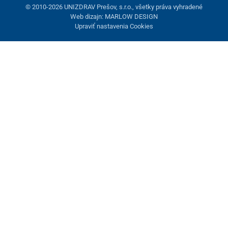
© 2010-2026 UNIZDRAV Prešov, s.r.o., všetky práva vyhradené
Web dizajn: MARLOW DESIGN
Upraviť nastavenia Cookies
Nastavenie cookies
Tieto stránky využívajú cookies. Niektoré sú nevyhnutné pre
správne fungovanie stránky, iné môžeme používať len s vaším
súhlasom. Máte možnosť odmietnuť voliteľné cookies.
Odmietnuť.
Nevyhnutne potrebné
Výkonnosť
Marketingové cookies
Prijať všetko
Spravovať nastavenia