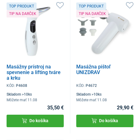
TOP PRODUKT
TOP PRODUKT
TIP NA DARČEK
TIP NA DARČEK
Masážny prístroj na
Masážna pištoľ
spevnenie a lifting tváre
UNIZDRAV
a krku
KÓD:
P4608
KÓD:
P4672
Skladom >10ks
Skladom >10ks
Môžete mať 11.08
Môžete mať 11.08
35,50 €
29,90 €
Do košíka
Do košíka