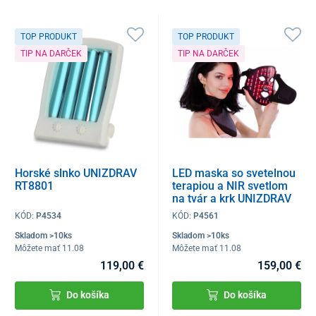
TOP PRODUKT
TOP PRODUKT
TIP NA DARČEK
TIP NA DARČEK
Horské slnko UNIZDRAV
LED maska so svetelnou
RT8801
terapiou a NIR svetlom
na tvár a krk UNIZDRAV
KÓD:
P4534
KÓD:
P4561
Skladom >10ks
Skladom >10ks
Môžete mať 11.08
Môžete mať 11.08
119,00 €
159,00 €
Do košíka
Do košíka