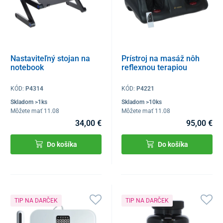
Nastaviteľný stojan na
Prístroj na masáž nôh
notebook
reflexnou terapiou
KÓD:
P4314
KÓD:
P4221
Skladom >1ks
Skladom >10ks
Môžete mať 11.08
Môžete mať 11.08
34,00 €
95,00 €
Do košíka
Do košíka
TIP NA DARČEK
TIP NA DARČEK