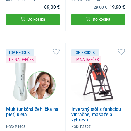
89,00 €
19,90 €
29,00 €
Do košíka
Do košíka
TOP PRODUKT
TOP PRODUKT
TIP NA DARČEK
TIP NA DARČEK
Multifunkčná žehlička na
Inverzný stôl s funkciou
pleť, biela
vibračnej masáže a
výhrevu
KÓD:
P4605
KÓD:
P3597