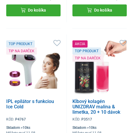
Do košíka
Do košíka
TOP PRODUKT
AKCIA
TIP NA DARČEK
TOP PRODUKT
TIP NA DARČEK
IPL epilátor s funkciou
Kĺbový kolagén
Ice Cold
UNIZDRAV malina &
limetka, 20 + 10 dávok
zdarma
KÓD:
P4767
KÓD:
P3517
Skladom >10ks
Skladom >10ks
Môžete mať 11.08
Môžete mať 11.08