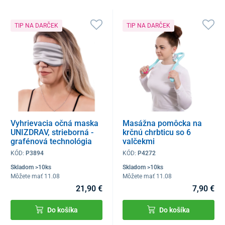
TIP NA DARČEK
TIP NA DARČEK
Vyhrievacia očná maska
Masážna pomôcka na
UNIZDRAV, strieborná -
krčnú chrbticu so 6
grafénová technológia
valčekmi
KÓD:
P3894
KÓD:
P4272
Skladom >10ks
Skladom >10ks
Môžete mať 11.08
Môžete mať 11.08
21,90 €
7,90 €
Do košíka
Do košíka