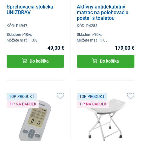
Sprchovacia stolička
Aktívny antidekubitný
UNIZDRAV
matrac na polohovaciu
posteľ s toaletou
Multibed a Home
KÓD:
P4947
KÓD:
P4288
Skladom >10ks
Skladom >10ks
Môžete mať 11.08
Môžete mať 11.08
49,00 €
179,00 €
Do košíka
Do košíka
TOP PRODUKT
TOP PRODUKT
TIP NA DARČEK
TIP NA DARČEK