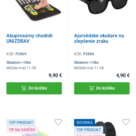
Akupresúrny chodník
Ajurvédske okuliare na
UNIZDRAV
zlepšenie zraku
KÓD:
P2869
KÓD:
P2884
Skladom >10ks
Skladom >10ks
Môžete mať 11.08
Môžete mať 11.08
9,90 €
4,90 €
Do košíka
Do košíka
TOP PRODUKT
NOVINKA
TIP NA DARČEK
TOP PRODUKT