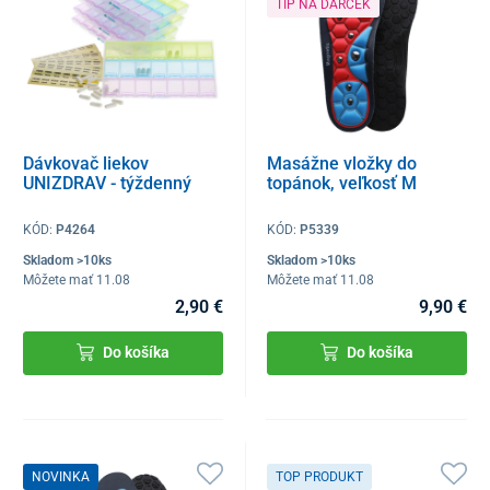
TIP NA DARČEK
Dávkovač liekov
Masážne vložky do
UNIZDRAV - týždenný
topánok, veľkosť M
KÓD:
P4264
KÓD:
P5339
Skladom >10ks
Skladom >10ks
Môžete mať 11.08
Môžete mať 11.08
2,90 €
9,90 €
Do košíka
Do košíka
NOVINKA
TOP PRODUKT