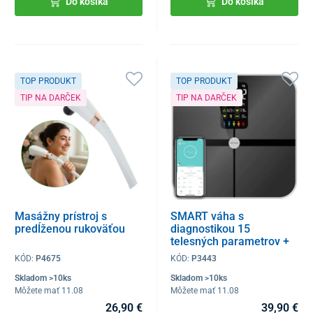
Do košíka
Do košíka
TOP PRODUKT
TOP PRODUKT
TIP NA DARČEK
TIP NA DARČEK
Masážny prístroj s
SMART váha s
predĺženou rukoväťou
diagnostikou 15
telesných parametrov +
LED displej, Bluetooth a
KÓD:
P4675
KÓD:
P3443
mobilná aplikácia
Skladom >10ks
Skladom >10ks
Môžete mať 11.08
Môžete mať 11.08
26,90 €
39,90 €