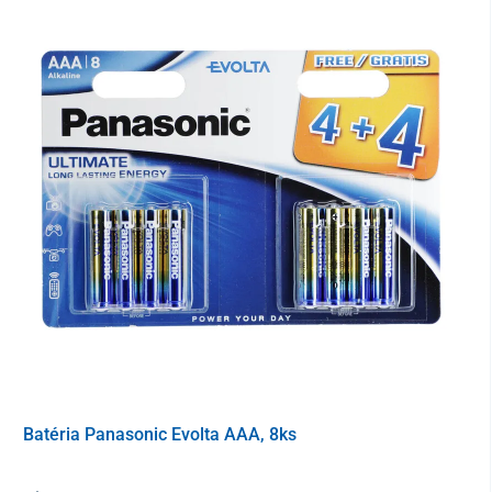
Latex balonik s chrómovaným ventilom
Taška
Materiál
Nylonová manžeta
Latex
Batéria Panasonic Evolta AAA, 8ks