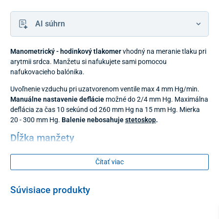
AI súhrn
Manometrický - hodinkový tlakomer
vhodný na meranie tlaku pri
arytmii srdca. Manžetu si nafukujete sami pomocou
nafukovacieho balónika.
Uvoľnenie vzduchu pri uzatvorenom ventile max 4 mm Hg/min.
Manuálne nastavenie deflácie
možné do 2/4 mm Hg. Maximálna
deflácia za čas 10 sekúnd od 260 mm Hg na 15 mm Hg. Mierka
20 - 300 mm Hg.
Balenie
nebosahuje
stetoskop
.
Dĺžka manžety
54 x 14 cm
Čítať viac
odporúčaný obvod ramena 27-40 cm
Súvisiace produkty
Obsah balenia
Manžeta na suchý zips