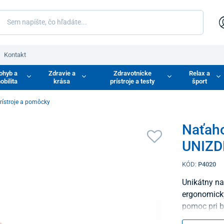
Kontakt
ohyb a
Zdravie a
Zdravotnícke
Relax a
obilita
krása
prístroje a testy
šport
rístroje a pomôcky
Naťaho
UNIZD
KÓD:
P4020
Unikátny na
ergonomick
pomoc pri bo