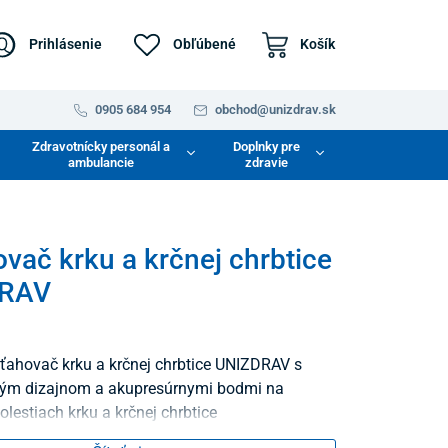
Prihlásenie
Obľúbené
Košík
0905 684 954
obchod@unizdrav.sk
Zdravotnícky personál a
Doplnky pre
ambulancie
zdravie
vač krku a krčnej chrbtice
RAV
ťahovač krku a krčnej chrbtice UNIZDRAV s
ým dizajnom a akupresúrnymi bodmi na
lestiach krku a krčnej chrbtice