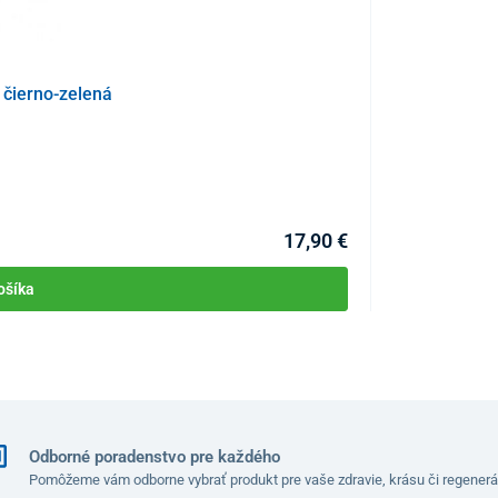
čierno-zelená
Masážna pomôck
KÓD:
P4272
Skladom >10ks
Môžete mať 07.08
17,90 €
hrbtice
a masážne body po stranách sú zamerané na
enie tlaku
.
ošíka
bezpečný strečing krčných svalov
a zároveň slúži ako
ahnuť svaly horných ramien a prednú časť krku
.
rčnej chrbtice UNIZDRAV
Odborné poradenstvo pre každého
Pomôžeme vám odborne vybrať produkt pre vaše zdravie, krásu či regenerá