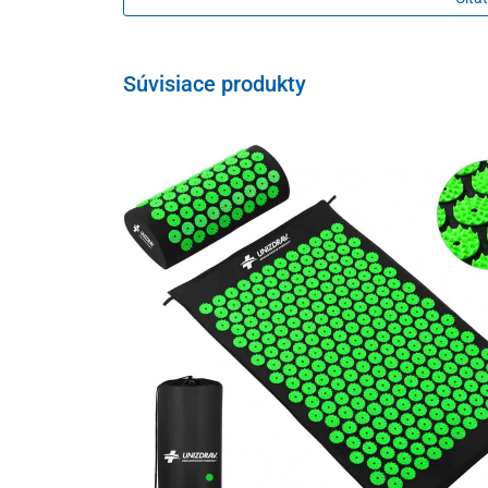
Súvisiace produkty
Je vyrobený z kvalitného
vysokohustotného polyuretá
čo zaručuje jeho dlhú životnosť.
Zároveň jeho
bočný otvorený výkroj
v tvare písmena 