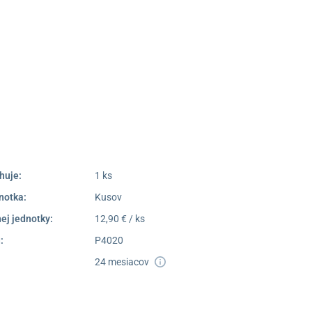
Námestie Sv. Egídia 2950,
Poprad
052/77 818 99
poprad@unizdrav.sk
Pondelok –
08:00 –
Piatok:
16:30
Dostupnosť:
Skladom >1
huje:
1 ks
notka:
Kusov
ej jednotky:
12,90 € / ks
:
P4020
24 mesiacov