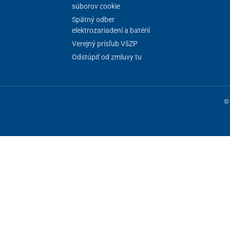
súborov cookie
Spätný odber
elektrozariadení a batérií
Verejný prísľub VšZP
Odstúpiť od zmluvy tu
© 
ne fungovanie stránky, iné môžeme používať len s vaším súhlasom. Máte 