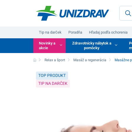
Tip na darček
Poradňa
Hľadaj podľa ochorenia
Novinky a
Zdravotnícky nábytok a
P
akcie
pomôcky
m
Relax a šport
Masáž a regenerácia
Masážne p
TOP PRODUKT
TIP NA DARČEK