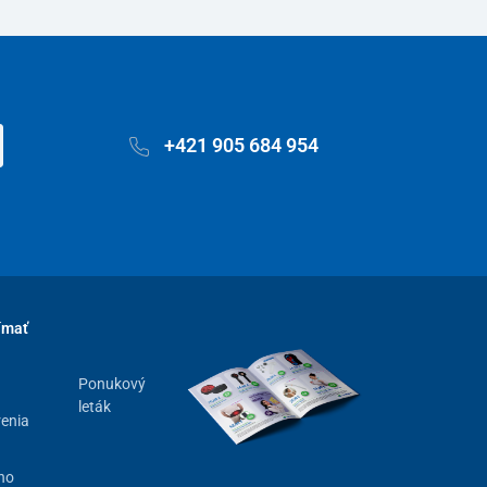
+421 905 684 954
ímať
Ponukový
leták
renia
ho