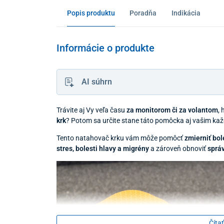
Popis produktu
Poradňa
Indikácia
Informácie o produkte
AI súhrn
Trávite aj Vy veľa času
za monitorom či za volantom
,
krk
? Potom sa určite stane táto pomôcka aj vašim k
Tento natahovač krku vám môže pomôcť
zmierniť bole
stres, bolesti hlavy a migrény
a zároveň obnoviť
sprá
Čítať