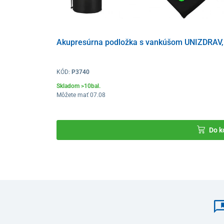
komfort pri používaní.
Akupresúrna podložka s vankúšom UNIZDRAV, 
KÓD:
P3740
Skladom >10bal.
Môžete mať 07.08
Ergonomický dizajn sa
prispôsobuje krivkám krčnej c
krk a spodnú časť hlavy na
uvoľnenie svalov a zmiern
Do k
Konkávny tvar zadnej časti
naťahovača zabezpečuje
opora hlavy po stranách.
Stačí si naň iba ľahnúť a nechať váhu hlavy jemne
nati
Odporúčaná doba používania je
max. 8 minút.
Hlavné benefity naťahovača krku a k
unikátny ergonomický dizajn