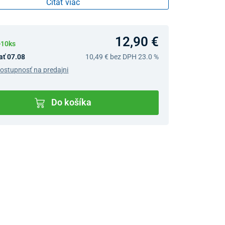
Čítať viac
12,90 €
>10ks
ať 07.08
10,49 €
bez DPH 23.0 %
dostupnosť na predajni
Do košíka
v predajniach
jný Showroom Bratislava
Ivanská cesta 4337/2,
Bratislava
0903 942 779, 02/222 009
31