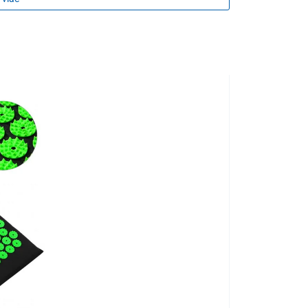
TIP NA DARČEK
nu (PU)
, ktorý je
odolný a len ťažko deformovateľný
,
C umožnuje jeho
flexibilitu pri uložení hlavy
, čo zvyšuje