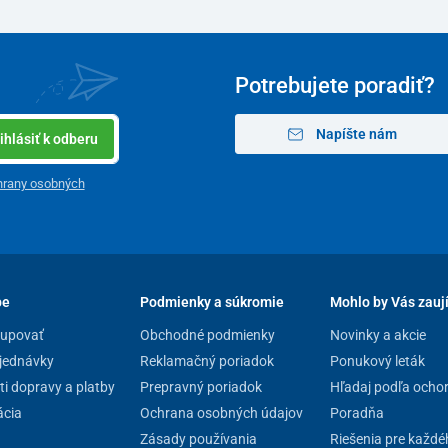
ych bodov a podporu cirkulácie krvi
olesti hlavy, odstraňuje stuhnutosť svalstva a zlepšuje
Potrebujete poradiť?
etánu s dlhou životnosťou
nie
Napíšte nám
ihlásiť k odberu
ezpečné skladovanie či transport
hrany osobných
pe
Podmienky a súkromie
Mohlo by Vás zauj
kupovať
Obchodné podmienky
Novinky a akcie
jednávky
Reklamačný poriadok
Ponukový leták
7 x 21,5 x 11,5 cm
i dopravy a platby
Prepravný poriadok
Hľadaj podľa ocho
 body na každej strane / 6 celkovo
cia
Ochrana osobných údajov
Poradňa
Zásady používania
Riešenia pre každé
ysokohustotný PU