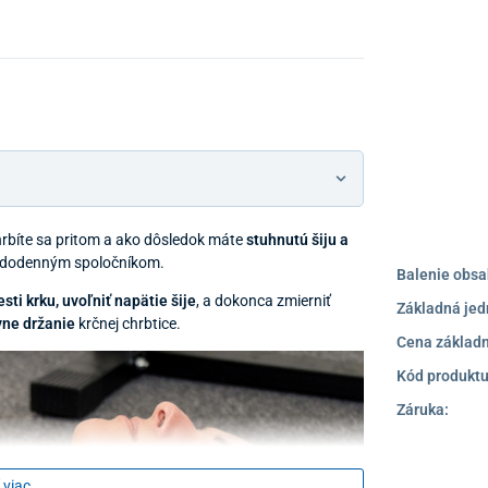
 hrbíte sa pritom a ako dôsledok máte
stuhnutú šiju a
aždodenným spoločníkom.
Balenie obsa
sti krku, uvoľniť napätie šije
, a dokonca zmierniť
Základná jed
vne držanie
krčnej chrbtice.
Cena základn
Kód produktu
Záruka:
 viac