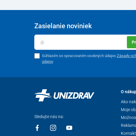
Zasielanie noviniek
Pr
Súhlasím so spracovaním osobných údajov
Zásady oc
údajov
.
O náku
Ako na
Moje ob
Sledujte nás na:
Možnost
Reklamá
Molekulárny vodík a jeho zdravotné b
Kontakt