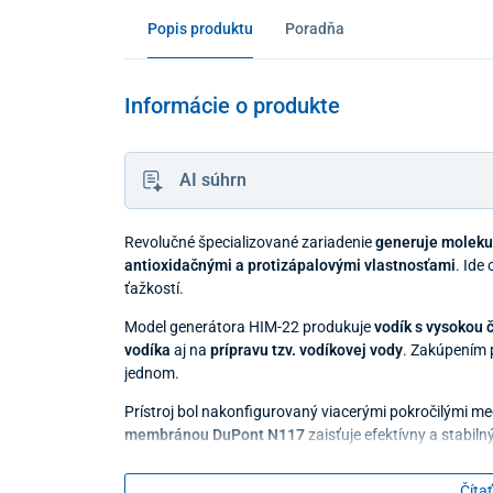
Popis produktu
Poradňa
Informácie o produkte
AI súhrn
Revolučné špecializované zariadenie
generuje moleku
antioxidačnými a protizápalovými vlastnosťami
. Ide
ťažkostí.
Model generátora HIM-22 produkuje
vodík s vysokou 
vodíka
aj na
prípravu tzv. vodíkovej vody
. Zakúpením 
jednom.
Prístroj bol nakonfigurovaný viacerými pokročilými 
membránou DuPont N117
zaisťuje efektívny a stabiln
technológia elektrolýzy SPE
s vysoko účinným
elekt
informovaní aj o kvalite vody.
Čítať