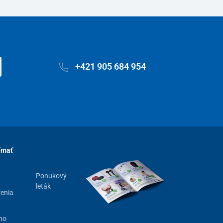
+421 905 684 954
ímať
Ponukový
leták
renia
ho