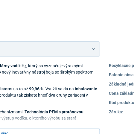
Recyklačné p
lárny vodík H
, ktorý sa vyznačuje výraznými
2
 o nový inovatívny nástroj boja so širokým spektrom
Balenie obsa
Základná jed
čistotou
, a to až
99,96 %
. Využiť sa dá na
inhalovanie
Cena základn
produktu tak získate hneď dva druhy zariadení v
Kód produktu
mechanizmami.
Technológia
PEM
s protónovou
Záruka:
ý výstup vodíka, o ktorého výrobu sa stará
rolyzérom CCM
. S inteligentnou
detekciou TDS
budete
 viac