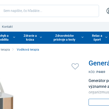
Kontakt
ohyb a
Zdravie a
Zdravotnícke
Relax a
obilita
krása
prístroje a testy
šport
 terapia
Vodíková terapia
Generá
KÓD:
P4469
Generátor p
významné an
organizmus.
spojené so 