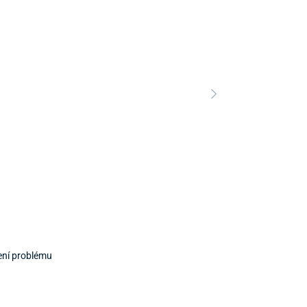
Predajňa a 
šení problému
Predajňa a