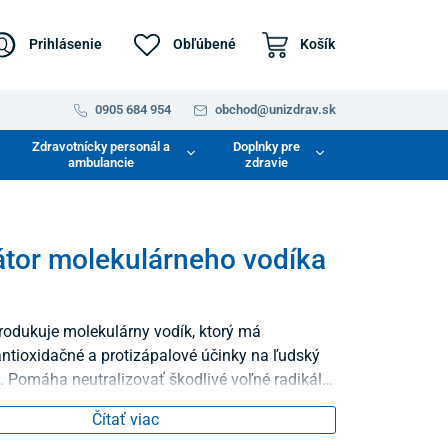
Prihlásenie
Obľúbené
Košík
0905 684 954
obchod@unizdrav.sk
Zdravotnícky personál a
Doplnky pre
ambulancie
zdravie
tor molekulárneho vodíka
rodukuje molekulárny vodík, ktorý má
tioxidačné a protizápalové účinky na ľudský
 Pomáha neutralizovať škodlivé voľné radikály
zápalmi a rôznymi ochoreniami.
Čítať viac