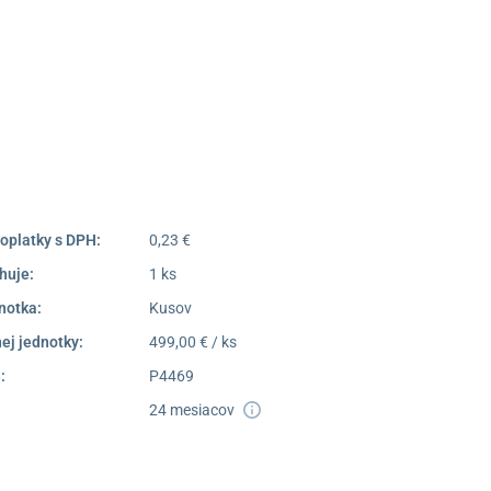
Námestie Sv. Egídia 2950,
Poprad
052/77 818 99
poprad@unizdrav.sk
Pondelok –
08:00 –
Piatok:
16:30
Dostupnosť:
Nedostupné
oplatky s DPH:
0,23 €
huje:
1 ks
notka:
Kusov
ej jednotky:
499,00 € / ks
:
P4469
24 mesiacov