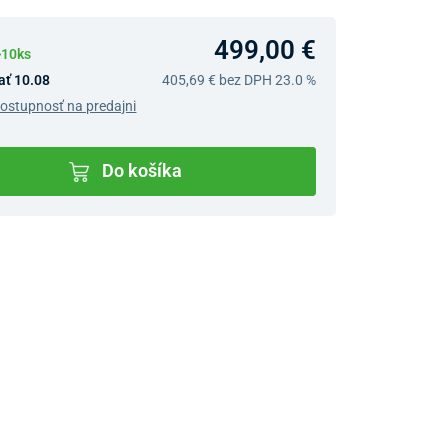
499,00 €
>10ks
ať 10.08
405,69 €
bez DPH 23.0 %
dostupnosť na predajni
Do košíka
v predajniach
jný Showroom Bratislava
Ivanská cesta 4337/2,
Bratislava
0903 942 779, 02/222 009
31
bratislava@unizdrav.sk