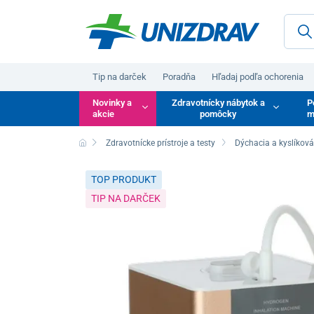
Tip na darček
Poradňa
Hľadaj podľa ochorenia
Novinky a
Zdravotnícky nábytok a
P
akcie
pomôcky
m
Zdravotnícke prístroje a testy
Dýchacia a kyslíková
TOP PRODUKT
TIP NA DARČEK