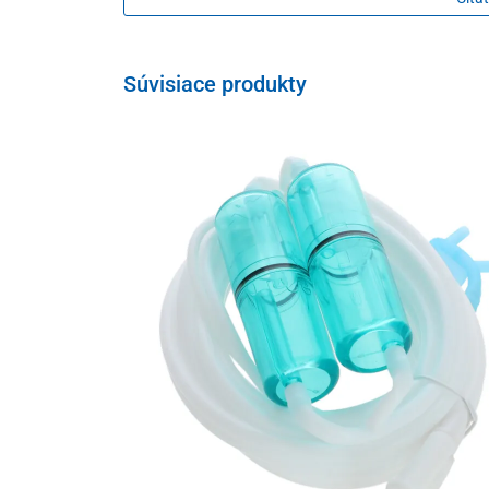
Súvisiace produkty
Inhalovanie vodíka
Vodíkový inhalátor bol vyhotovený bez zvlhčovacej 
maximálne čistý
. Súčinným procesom jeho prevádzky j
inhalovaní využívať
kombinovanú vodíkovú a kyslíkov
V balení nájdete samostatné súpravy na hydrogénovú 
kyslíka. Inhalačné hadičky sú vyrobené zo silikónu, ktor