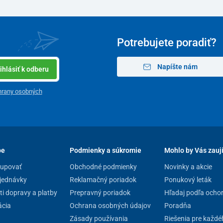
Potrebujete poradiť?
Napíšte nám
ihlásiť k odberu
hrany osobných
pe
Podmienky a súkromie
Mohlo by Vás zauj
kupovať
Obchodné podmienky
Novinky a akcie
jednávky
Reklamačný poriadok
Ponukový leták
i dopravy a platby
Prepravný poriadok
Hľadaj podľa ocho
cia
Ochrana osobných údajov
Poradňa
enefity
Zásady používania
Riešenia pre každé