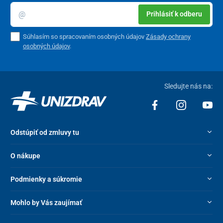
Prihlásiť k odberu
Súhlasím so spracovaním osobných údajov
Zásady ochrany
osobných údajov
.
Sledujte nás na:
Vyhotovenie
s otočnými kolieskami vrátane bŕzd
umožňuje
ľahké a bezpečné presúvanie
.
Odstúpiť od zmluvy tu
Nemocničný nočný stolík MEDIK má stabilnú konštrukciu
z
O nákupe
kvalitných oceľových plechov
, ktoré mu zaisťujú dlhú životnosť.
Spracovanie s
povrchovou doskou z polypropylénu
sa ľahko
umýva a bez problémov
udržiava v hygienickej čistote
.
Podmienky a súkromie
Technické parametre
Mohlo by Vás zaujímať
Materiál
oceľ, polypropylén