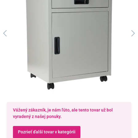
Vážený zákazník, je nám ľúto, ale tento tovar už bol
vyradený z našej ponuky.
Pozrieť ďalší tovar v kategórii