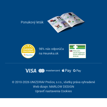
Rozmery stolíka
40 x 48 x 70 cm
(DxŠxV)
Ponukový leták
Rozmery vrchnej
37 x 44 cm
dosky (DxŠ)
Hmotnosť
12 kg
Nosnosť
120 kg
98% nás odporúča
na Heureka.sk
Inštrukcie
výrobok sa dodáva zložený
(okrem koliesok)
© 2010-2026 UNIZDRAV Prešov, s.r.o., všetky práva vyhradené
Web dizajn: MARLOW DESIGN
Upraviť nastavenia Cookies