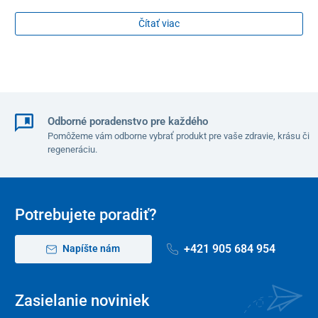
jedna priestranná
skrinka s poličkou
, kde sa zmestí všetko
potrebné od pracovného vybavenia, liečiv až po osobné veci.
Čítať viac
Vrchná odkladacia plocha
je doplnená o
vyvýšené okraje
, ktoré
pomáhajú zabrániť pádu predmetov. Na oboch stranách skrinky
sú navyše k dispozícii
praktické vešiaky
, ktoré poslúžia na
zavesenie príručného uteráka alebo iných ľahších predmetov.
Odborné poradenstvo pre každého
Pomôžeme vám odborne vybrať produkt pre vaše zdravie, krásu či
regeneráciu.
Potrebujete poradiť?
+421 905 684 954
Napíšte nám
Zasielanie noviniek