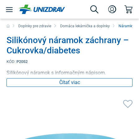
Doplnky pre zdravie
Domáca lekárnička a doplnky
Náramky zá
Silikónový náramok záchrany –
Cukrovka/diabetes
KÓD:
P2052
Silikónový náramok s informačným nápisom.
Čítať viac