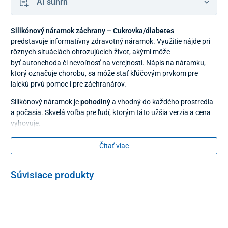
AI súhrn
Silikónový náramok záchrany – Cukrovka/diabetes
predstavuje informatívny zdravotný náramok. Využitie nájde pri
rôznych situáciách ohrozujúcich život, akými môže
byť autonehoda či nevoľnosť na verejnosti. Nápis na náramku,
ktorý označuje chorobu, sa môže stať kľúčovým prvkom pre
laickú prvú pomoc i pre záchranárov.
Silikónový náramok je
pohodlný
a vhodný do každého prostredia
a počasia. Skvelá voľba pre ľudí, ktorým táto užšia verzia a cena
vyhovuje.
Kvalita silikónového náramku záchrany
spĺňa najvyššie
Čítať viac
parametre a zaručuje jednoduché udržiavanie čistoty. Náramok je
nutné chrániť pred ohňom a chladom. Obvod náramku je cca 20
cm.
Súvisiace produkty