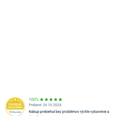
Námestie Sv. Egídia 2950, Poprad
052/77 818 99
poprad@unizdrav.sk
Pondelok – Piatok:
08:00 –
16:30
Dostupnosť:
Nedostupné
100%
Pridané: 24.10.2024
Nákup prebiehal bez problémov rýchle vybavenie a