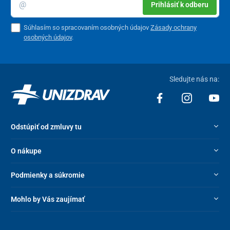
Prihlásiť k odberu
potrebám – ponúka
12 úrovní podtlaku
a
12 stupňov ohrevu
,
vďaka čomu si ľahko navolíte ideálnu intenzitu aj teplotu. Pre ešte
Súhlasím so spracovaním osobných údajov
Zásady ochrany
väčší komfort je k dispozícii
časovač
(20 minút), ktorý zaručí
osobných údajov
.
optimálnu dĺžku terapie bez nutnosti kontroly.
O bezpečné a pohodlné odstránenie banky sa postará
funkcia
rýchleho uvoľnenia tlaku
jedným tlačidlom.
Sledujte nás na:
Praktický bezdrôtový dizajn
S hmotnosťou len
300 g
je prístroj ľahký a kompaktný, takže ho
pohodlne vezmete kamkoľvek. Má vstavanú
dobíjateľnú batériu
Odstúpiť od zmluvy tu
s kapacitou
1800 mAh
a
USB-C konektor
, ktorý zaručí
rýchle a
jednoduché dobitie
.
O nákupe
Podmienky a súkromie
Mohlo by Vás zaujímať