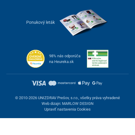
Ponukový leták
98% nás odporúča
na Heureka.sk
Hlavné benefity elektrického bankovacieho
prístroja na celulitídu
3 funkcie v jednom prístroji –
bankovanie, gua sha
© 2010-2026 UNIZDRAV Prešov, s.r.o., všetky práva vyhradené
Web dizajn: MARLOW DESIGN
masáž, tepelná terapia
s infračerveným svetlom
Upraviť nastavenia Cookies
účinne aktivuje metabolizmus,
redukuje prejavy
celulitídy
, spevňuje pokožku
možnosť použitia s esenciálnymi olejmi
pre ešte
intenzívnejší účinok