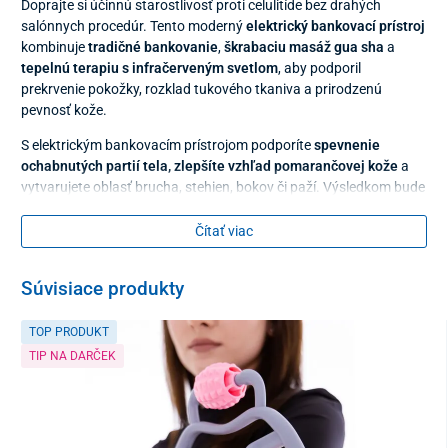
Doprajte si účinnú starostlivosť proti celulitíde bez drahých
salónnych procedúr. Tento moderný
elektrický bankovací prístroj
kombinuje
tradičné bankovanie
,
škrabaciu masáž gua sha
a
tepelnú terapiu s infračerveným svetlom
, aby podporil
prekrvenie pokožky, rozklad tukového tkaniva a prirodzenú
pevnosť kože.
S elektrickým bankovacím prístrojom podporíte
spevnenie
ochabnutých partií tela, zlepšíte vzhľad pomarančovej kože
a
vytvarujete oblasť brucha, stehien, bokov či paží. Výsledkom bude
pevnejšia, hladšia a pružnejšia pokožka. Nielenže skrášlite svoje
telo, ale tiež príjemne
zrelaxujete
– odbúra napätie z tela a
Čítať viac
prinesie pocit ľahkosti.
Súvisiace produkty
TOP PRODUKT
TIP NA DARČEK