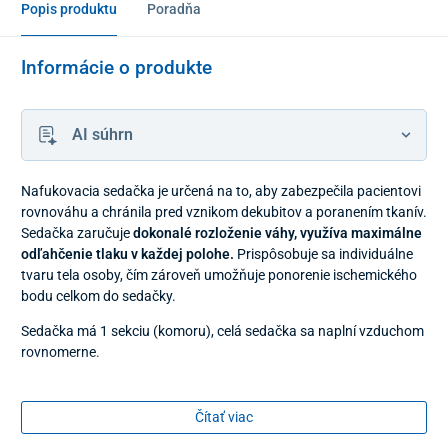
Popis produktu
Poradňa
Informácie o produkte
AI súhrn
Nafukovacia sedačka je určená na to, aby zabezpečila pacientovi
rovnováhu a chránila pred vznikom dekubitov a poranením tkanív.
Sedačka zaručuje
dokonalé rozloženie váhy, využíva maximálne
odľahčenie tlaku v každej polohe.
Prispôsobuje sa individuálne
tvaru tela osoby, čím zároveň umožňuje ponorenie ischemického
bodu celkom do sedačky.
Sedačka má 1 sekciu (komoru), celá sedačka sa naplní vzduchom
rovnomerne.
Sedačka je vyrobená z
PVC materiálu
, je elastická, vodotesná,
antibakteriálna a protišmyková.
Čítať viac
Doručuje sa spolu s
pumpou
slúžiacou na nafúkanie sedačky a s