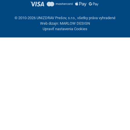
© 2010-2026 UNIZDRAV Prešov, s.r.o., všetky práva vyhradené
Web dizajn: MARLOW DESIGN
Upraviť nastavenia Cookies
Nastavenie cookies
Tieto stránky využívajú cookies. Niektoré sú nevyhnutné pre
správne fungovanie stránky, iné môžeme používať len s vaším
súhlasom. Máte možnosť odmietnuť voliteľné cookies.
Odmietnuť.
Nevyhnutne potrebné
Výkonnosť
Marketingové cookies