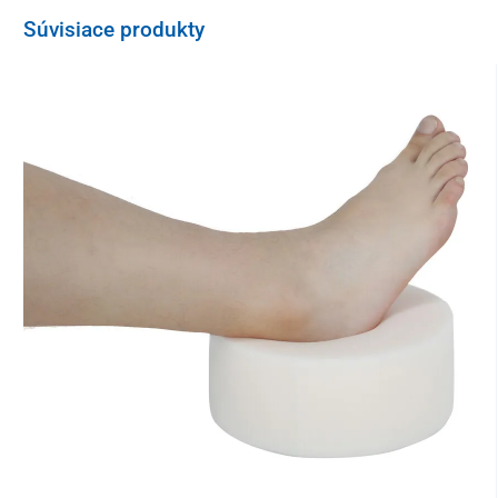
protišmykovou obliečkou.
Súvisiace produkty
Technické parametre:
Dĺžka
40 cm
Šírka
40 cm
Výška
6 cm
Nosnosť
130 kg
Pre prípady riešenia reklamácie je potrebné ponechať si pôvodný
obal od výrobku, na ktorom je uvedené sériové číslo, na základe
ktorého je možné reklamáciu vybaviť.