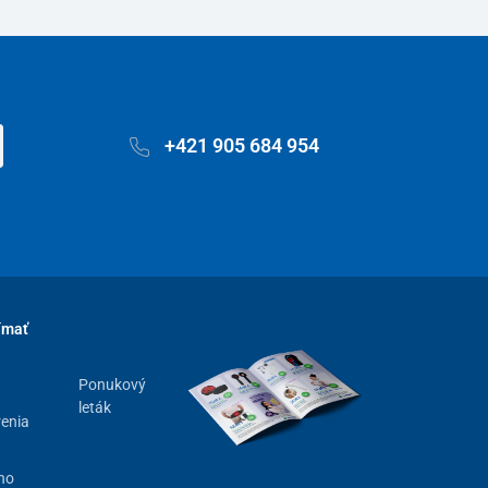
+421 905 684 954
ímať
Ponukový
leták
renia
ho