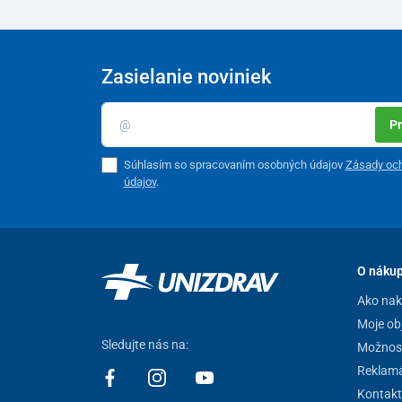
Zasielanie noviniek
Pr
Súhlasím so spracovaním osobných údajov
Zásady oc
údajov
.
O náku
Ako na
Moje ob
Sledujte nás na:
Možnost
Reklamá
3 stupne nastavenia teploty vyhrieva
Kontakt