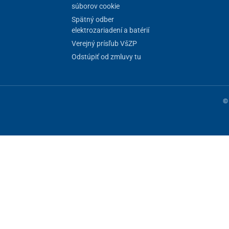
súborov cookie
Spätný odber
elektrozariadení a batérií
Verejný prísľub VšZP
Odstúpiť od zmluvy tu
© 
U
) nie sú súčasťou balenia.
45 x 45 cm
ne fungovanie stránky, iné môžeme používať len s vaším súhlasom. Máte 
5 V