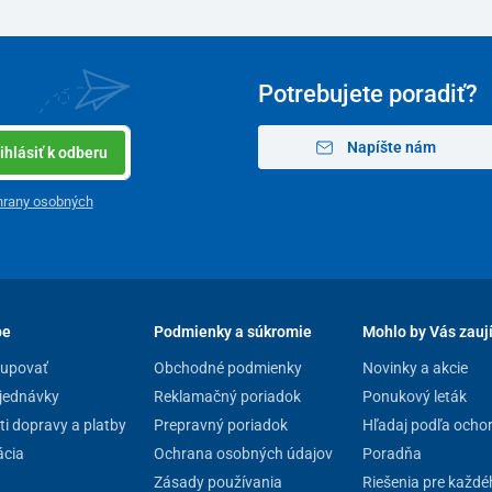
Potrebujete poradiť?
Napíšte nám
ihlásiť k odberu
hrany osobných
pe
Podmienky a súkromie
Mohlo by Vás zauj
kupovať
Obchodné podmienky
Novinky a akcie
jednávky
Reklamačný poriadok
Ponukový leták
i dopravy a platby
Prepravný poriadok
Hľadaj podľa ocho
cia
Ochrana osobných údajov
Poradňa
cieho vankúša
Zásady používania
Riešenia pre každé