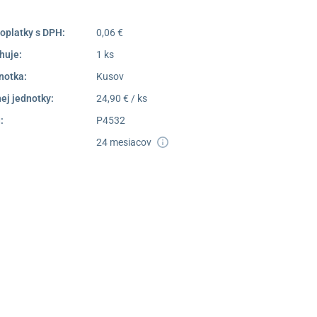
oplatky s DPH:
0,06 €
huje:
1 ks
notka:
Kusov
ej jednotky:
24,90 € / ks
:
P4532
24 mesiacov