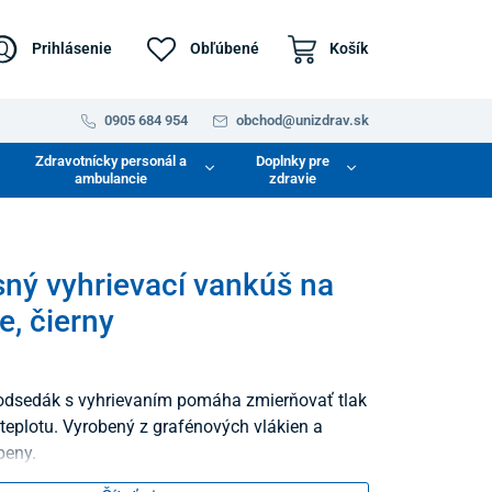
Prihlásenie
Obľúbené
Košík
0905 684 954
obchod@unizdrav.sk
Zdravotnícky personál a
Doplnky pre
ambulancie
zdravie
ný vyhrievací vankúš na
e, čierny
odsedák s vyhrievaním pomáha zmierňovať tlak
 teplotu. Vyrobený z grafénových vlákien a
peny.