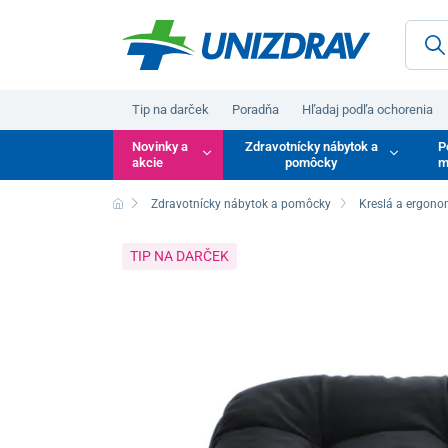
Tip na darček
Poradňa
Hľadaj podľa ochorenia
Novinky a
Zdravotnícky nábytok a
P
akcie
pomôcky
m
Zdravotnícky nábytok a pomôcky
Kreslá a ergono
TIP NA DARČEK