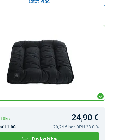
Čítať viac
24,90 €
>10ks
ať 11.08
20,24 €
bez DPH 23.0 %
Do košíka