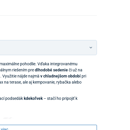
 maximálne pohodlie. Vďaka integrovanému
Predajňa a
eálnym riešením pre
dlhodobé sedenie
či už na
h. Využitie nájde najmä
v chladnejšom období
pri
ax na terase, ale aj kempovanie, rybačka alebo
vací podsedák
kdekoľvek
– stačí ho pripojiť k
 viac