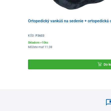
Ortopedický vankúš na sedenie + ortopedická 
KÓD:
P3603
Skladom >10ks
Môžete mať 11.08
Do k
Vyhrievacia podložka využíva
grafénové vlákna
na ro
svalové napätie
a zvyšuje
pohodlie
. Príjemne
mäkká v
znižuje tlak
na kľúčové oblasti a poskytuje zaručenú 
Kompaktný dizajn a jednoduché ovládanie
z neho rob
Zabudovaný systém ohrevu
sa aktivuje jednoducho
st
Prenosný podsedák je navyše
odolný a ľahko sa udrži
teplote do 30 °C.