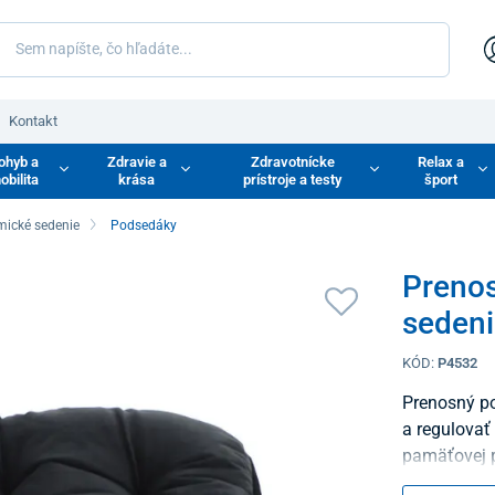
Kontakt
ohyb a
Zdravie a
Zdravotnícke
Relax a
obilita
krása
prístroje a testy
šport
mické sedenie
Podsedáky
Prenos
sedeni
KÓD:
P4532
Prenosný p
a regulovať
pamäťovej 