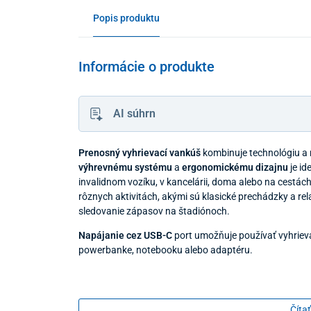
Popis produktu
Informácie o produkte
AI súhrn
Prenosný vyhrievací vankúš
kombinuje technológiu a
výhrevnému systému
a
ergonomickému dizajnu
je id
invalidnom vozíku, v kancelárii, doma alebo na cestác
rôznych aktivitách, akými sú klasické prechádzky a rel
sledovanie zápasov na štadiónoch.
Napájanie cez USB-C
port umožňuje používať vyhrie
powerbanke, notebooku alebo adaptéru.
Čítať