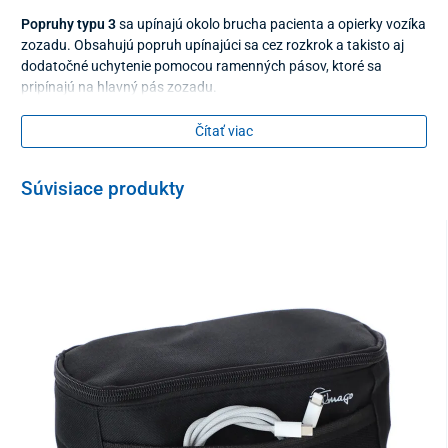
Popruhy typu 3
sa upínajú okolo brucha pacienta a opierky vozíka
zozadu. Obsahujú popruh upínajúci sa cez rozkrok a takisto aj
dodatočné uchytenie pomocou ramenných pásov, ktoré sa
pripínajú na hlavný pás zozadu.
V našej ponuke nájdete aj ďalšie 2 typy popruhov:
Čítať viac
Typ 1
sa upína okolo brucha pacienta a opierky vozíka zozadu
(neobsahuje popruh upínajúci sa cez rozkrok).
Súvisiace produkty
Typ 2
sa upína okolo brucha pacienta a opierky vozíka zozadu.
Obsahuje aj dodatočné uchytenie pomocou ramenných pásov,
ktoré sa pripínajú na hlavný pás zozadu.