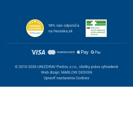
98% nás odporúča
na Heureka.sk
© 2010-2026 UNIZDRAV Prešov, s.r.o., všetky práva vyhradené
Web dizajn: MARLOW DESIGN
Upraviť nastavenia Cookies
Nastavenie cookies
Tieto stránky využívajú cookies. Niektoré sú nevyhnutné pre
správne fungovanie stránky, iné môžeme používať len s vaším
súhlasom. Máte možnosť odmietnuť voliteľné cookies.
Odmietnuť.