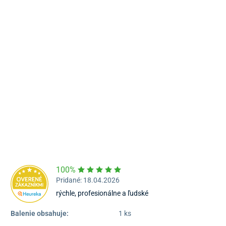
Námestie Sv. Egídia 2950, Poprad
052/77 818 99
poprad@unizdrav.sk
Pondelok – Piatok:
08:00 –
16:30
Dostupnosť:
Skladom >1
100%
Pridané: 18.04.2026
rýchle, profesionálne a ľudské
Balenie obsahuje:
1 ks