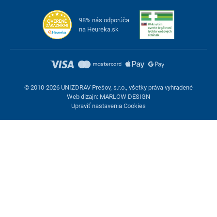
98% nás odporúča
na Heureka.sk
© 2010-2026 UNIZDRAV Prešov, s.r.o., všetky práva vyhradené
Web dizajn: MARLOW DESIGN
Upraviť nastavenia Cookies
Nastavenie cookies
Tieto stránky využívajú cookies. Niektoré sú nevyhnutné pre
správne fungovanie stránky, iné môžeme používať len s vaším
súhlasom. Máte možnosť odmietnuť voliteľné cookies.
Odmietnuť.
Nevyhnutne potrebné