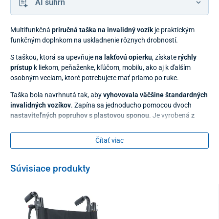
AI súhrn
Multifunkčná
príručná taška na invalidný vozík
je praktickým
funkčným doplnkom na uskladnenie rôznych drobností.
S taškou, ktorá sa upevňuje
na lakťovú opierku
, získate
rýchly
prístup
k liekom, peňaženke, kľúčom, mobilu, ako aj k ďalším
osobným veciam, ktoré potrebujete mať priamo po ruke.
Taška bola navrhnutá tak, aby
vyhovovala väčšine štandardných
invalidných vozíkov
. Zapína sa jednoducho pomocou dvoch
nastaviteľných popruhov s plastovou sponou
. Je vyrobená
z
ľahkého a odolného materiálu
, ktorý je v prípade potreby možné
bez problémov vyčistiť.
Čítať viac
Súvisiace produkty