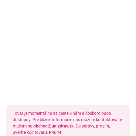
Námestie Sv. Egídia 2950, Poprad
052/77 818 99
poprad@unizdrav.sk
Pondelok – Piatok:
08:00 –
16:30
Dostupnosť:
Skladom >1
Tovar je momentálne na ceste k nám a čoskoro bude
dostupný. Pre bližšie informácie nás môžete kontaktovať e-
mailom na
obchod@unizdrav.sk
. Do správy, prosím,
uveďte kód tovaru:
P4644
.