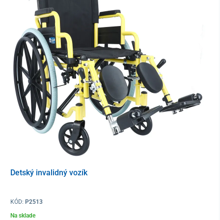
Technické parametre
Rozmery (ŠxDxV)
21 x 10 x 11 cm
Celková dĺžka popruhu
15,5 cm
Detský invalidný vozík
KÓD:
P2513
Na sklade