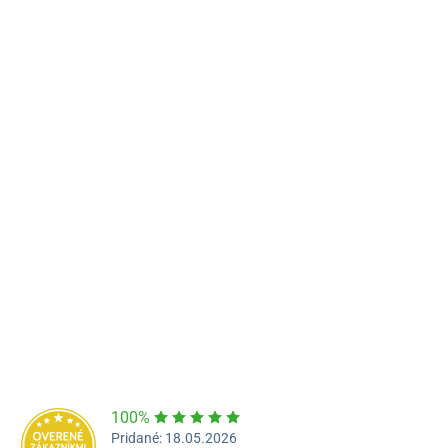
Predajňa a výdajné miesto Poprad
Námestie Sv. Egídia 2950, Poprad
052/77 818 99
poprad@unizdrav.sk
Pondelok – Piatok:
08:00 –
16:30
Dostupnosť:
Skladom >1
100%
Pridané: 18.05.2026