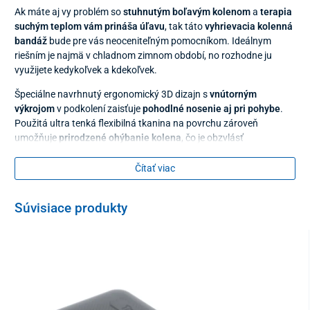
Ak máte aj vy problém so
stuhnutým boľavým kolenom
a
terapia
suchým teplom vám prináša úľavu
,
tak táto
vyhrievacia kolenná
bandáž
bude pre vás neoceniteľným pomocníkom. Ideálnym
riešním je najmä v chladnom zimnom období, no rozhodne ju
využijete kedykoľvek a kdekoľvek.
Špeciálne navrhnutý ergonomický 3D dizajn s
vnútorným
výkrojom
v podkolení zaisťuje
pohodlné nosenie aj pri pohybe
.
Použitá ultra tenká flexibilná tkanina na povrchu zároveň
umožňuje
prirodzené ohýbanie kolena
, čo je obzvlásť
neoceniteľné
pri každodennom nosení
. K výrobku je navyše
dodávané aj samostatné
vrecúško na powerbanku
(do rozmerov
Čítať viac
13 x 7,5 x 1,1 cm), ktoré sa k bandáži pripája pomocou suchého
zipsu.
Súvisiace produkty