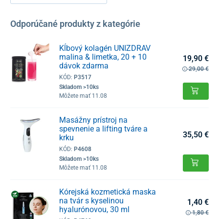
Odporúčané produkty z kategórie
Kĺbový kolagén UNIZDRAV
malina & limetka, 20 + 10
19,90 €
dávok zdarma
29,00 €
KÓD:
P3517
Skladom >10ks
Môžete mať 11.08
Masážny prístroj na
spevnenie a lifting tváre a
35,50 €
krku
KÓD:
P4608
Skladom >10ks
Môžete mať 11.08
Kórejská kozmetická maska
na tvár s kyselinou
1,40 €
hyalurónovou, 30 ml
1,80 €