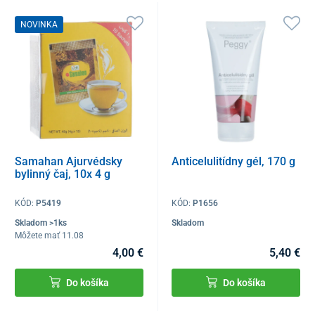
NOVINKA
Samahan Ajurvédsky
Anticelulitídny gél, 170 g
bylinný čaj, 10x 4 g
KÓD:
P5419
KÓD:
P1656
Skladom >1ks
Skladom
Môžete mať 11.08
4,00 €
5,40 €
Do košíka
Do košíka