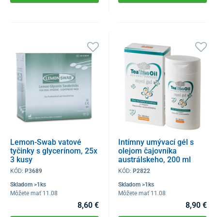
Lemon-Swab vatové
Intímny umývací gél s
tyčinky s glycerínom, 25x
olejom čajovníka
3 kusy
austrálskeho, 200 ml
KÓD:
P3689
KÓD:
P2822
Skladom >1ks
Skladom >1ks
Môžete mať 11.08
Môžete mať 11.08
8,60 €
8,90 €