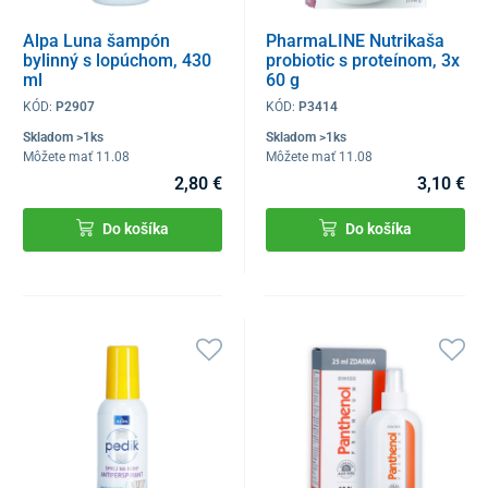
Alpa Luna šampón
PharmaLINE Nutrikaša
bylinný s lopúchom, 430
probiotic s proteínom, 3x
ml
60 g
KÓD:
P2907
KÓD:
P3414
Skladom >1ks
Skladom >1ks
Môžete mať 11.08
Môžete mať 11.08
2,80 €
3,10 €
Do košíka
Do košíka