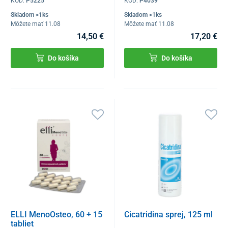
KÓD:
P5225
KÓD:
P4039
Skladom >1ks
Skladom >1ks
Môžete mať 11.08
Môžete mať 11.08
14,50 €
17,20 €
Do košíka
Do košíka
ELLI MenoOsteo, 60 + 15
Cicatridina sprej, 125 ml
tabliet