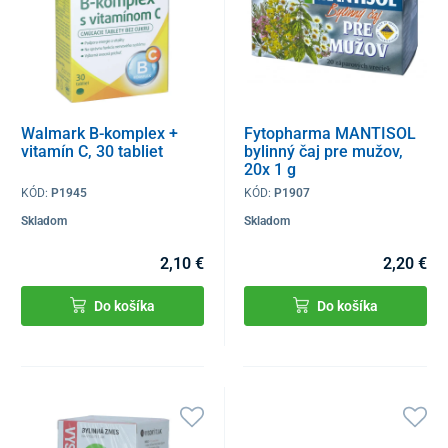
Walmark B-komplex +
Fytopharma MANTISOL
vitamín C, 30 tabliet
bylinný čaj pre mužov,
20x 1 g
KÓD:
P1945
KÓD:
P1907
Skladom
Skladom
2,10 €
2,20 €
Do košíka
Do košíka