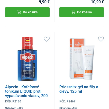
9,90 €
10,90 €
Do košíka
Do košíka
Alpecin - Kofeínové
Priessnitz gél na žily a
tonikum LIQUID proti
cievy, 125 ml
vypadávaniu vlasov, 200
ml
KÓD:
P2130
KÓD:
P2467
Skladom >1ks
Skladom >1ks