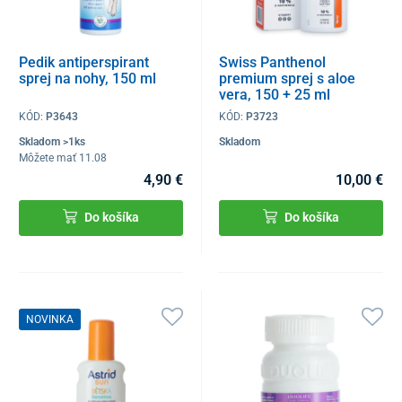
Pedik antiperspirant
Swiss Panthenol
sprej na nohy, 150 ml
premium sprej s aloe
vera, 150 + 25 ml
KÓD:
P3643
KÓD:
P3723
Skladom >1ks
Skladom
Môžete mať 11.08
4,90 €
10,00 €
Do košíka
Do košíka
NOVINKA