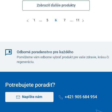
Zobraziť ďalšie produkty
...
...
1
5
6
7
11
Odborné poradenstvo pre každého
Pomôžeme vám odborne vybrať produkt pre vaše zdravie, krásu či
regeneráciu.
Potrebujete poradiť?
+421 905 684 954
Napíšte nám