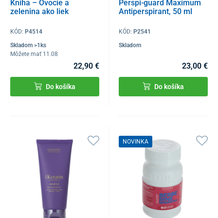
Kniha – Ovocie a
Perspi-guard Maximum
zelenina ako liek
Antiperspirant, 50 ml
KÓD:
P4514
KÓD:
P2541
Skladom >1ks
Skladom
Môžete mať 11.08
22,90 €
23,00 €
Do košíka
Do košíka
NOVINKA