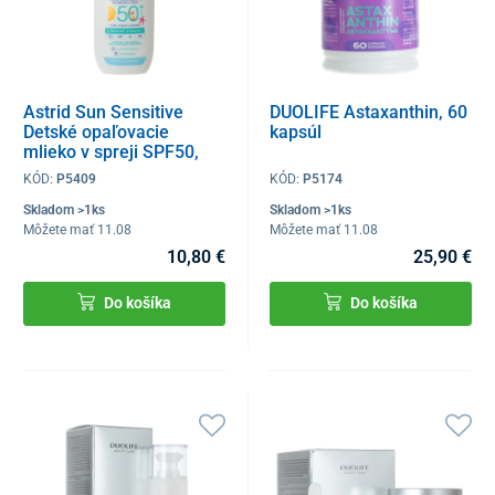
Astrid Sun Sensitive
DUOLIFE Astaxanthin, 60
Detské opaľovacie
kapsúl
mlieko v spreji SPF50,
150 ml
KÓD:
P5409
KÓD:
P5174
Skladom >1ks
Skladom >1ks
Môžete mať 11.08
Môžete mať 11.08
10,80 €
25,90 €
Do košíka
Do košíka