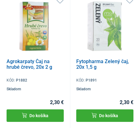
Agrokarpaty Čaj na
Fytopharma Zelený čaj,
hrubé črevo, 20x 2 g
20x 1,5 g
KÓD:
P1882
KÓD:
P1891
Skladom
Skladom
2,30 €
2,30 €
Do košíka
Do košíka