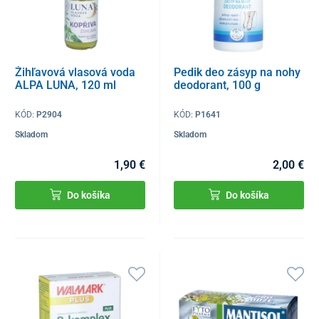
Žihľavová vlasová voda
Pedik deo zásyp na nohy
ALPA LUNA, 120 ml
deodorant, 100 g
KÓD:
P2904
KÓD:
P1641
Skladom
Skladom
1,90 €
2,00 €
Do košíka
Do košíka