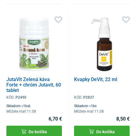
JutaVit Zelená káva
Kvapky DeVit, 22 ml
Forte + chróm Jutavit, 60
tablet
KÓD:
P2490
KÓD:
P2837
Skladom >1bal.
Skladom >1ks
Môžete mať 11.08
Môžete mať 11.08
6,70 €
8,50 €
Do košíka
Do košíka