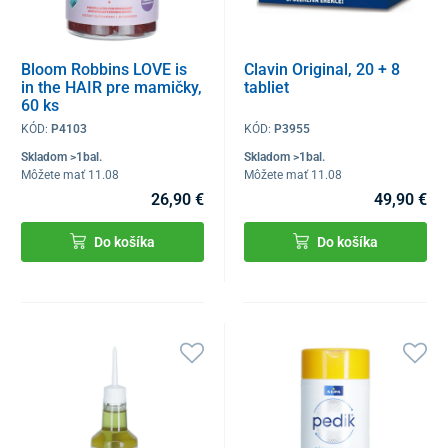
Bloom Robbins LOVE is
Clavin Original, 20 + 8
in the HAIR pre mamičky,
tabliet
60 ks
KÓD:
P4103
KÓD:
P3955
Skladom >1bal.
Skladom >1bal.
Môžete mať 11.08
Môžete mať 11.08
26,90 €
49,90 €
Do košíka
Do košíka