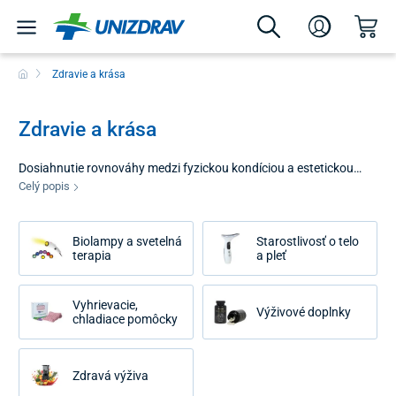
Zdravie a krása
Zdravie a krása
Dosiahnutie rovnováhy medzi fyzickou kondíciou a estetickou
pohodou je základom spokojného a aktívneho života. Sekcia
Celý popis
zdravie a krása prináša ucelené portfólio riešení, ktoré vám
pomôžu starať sa o váš organizmus zvnútra aj zvonku. Naším
Biolampy a svetelná
Starostlivosť o telo
cieľom je sprístupniť moderné postupy domácej starostlivosti,
terapia
a pleť
svetelnej terapie a kvalitnej výživy každému, kto chce aktívne
pristupovať k svojej vitalite a dlhodobej prevencii.
Vyhrievacie,
Výživové doplnky
chladiace pomôcky
Zdravá výživa