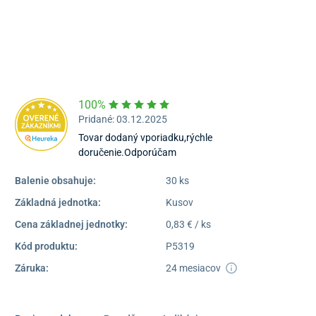
poprad@unizdrav.sk
Pondelok – Piatok:
08:00 –
16:30
Dostupnosť:
Skladom >5
100%
Pridané: 03.12.2025
Tovar dodaný vporiadku,rýchle
doručenie.Odporúčam
Balenie obsahuje:
30 ks
Základná jednotka:
Kusov
Cena základnej jednotky:
0,83 € / ks
Kód produktu:
P5319
Záruka:
24 mesiacov