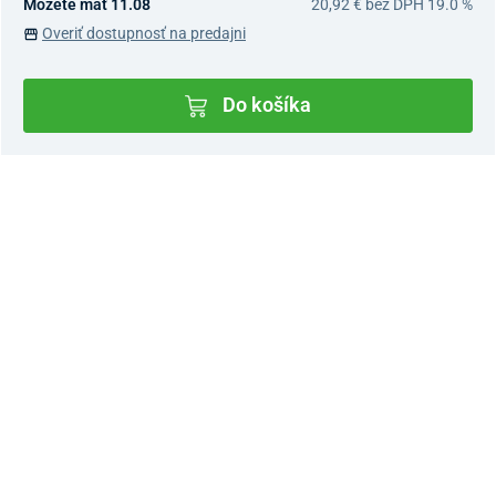
Môžete mať 11.08
20,92 €
bez DPH 19.0 %
Overiť dostupnosť na predajni
Do košíka
Dostupnosť v predajniach
Nový Predajný Showroom Bratislava