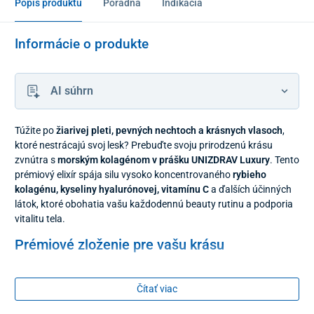
Popis produktu
Poradňa
Indikácia
Informácie o produkte
AI súhrn
Túžite po
žiarivej pleti, pevných nechtoch a krásnych vlasoch
,
ktoré nestrácajú svoj lesk? Prebuďte svoju prirodzenú krásu
zvnútra s
morským kolagénom v prášku UNIZDRAV Luxury
. Tento
prémiový elixír spája silu vysoko koncentrovaného
rybieho
kolagénu, kyseliny hyalurónovej, vitamínu C
a ďalších účinných
látok, ktoré obohatia vašu každodennú beauty rutinu a podporia
vitalitu tela.
Prémiové zloženie pre vašu krásu
®
Základom produktu je
hydrolyzovaný rybí kolagén Peptan
F
,
ktorý vyniká svojou vysokou vstrebateľnosťou. V každej
dennej
Čítať viac
dávke
prijmete až
6000 mg kolagénu
doplneného o
39 mg