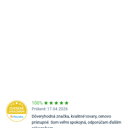
Námestie Sv. Egídia 2950, Poprad
052/77 818 99
poprad@unizdrav.sk
Pondelok – Piatok:
08:00 –
16:30
Dostupnosť:
Skladom >5
100%
Pridané: 17.04.2026
Dôveryhodná značka, kvalitné tovary, cenovo
prístupné. Som veľmi spokojná, odporúčam ďalším