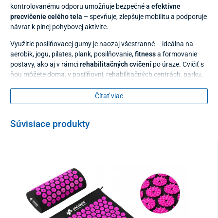
kontrolovanému odporu umožňuje bezpečné a
efektívne
precvičenie celého tela –
spevňuje, zlepšuje mobilitu a podporuje
návrat k plnej pohybovej aktivite.
Využitie posilňovacej gumy je naozaj všestranné – ideálna na
aerobik, jogu, pilates, plank, posilňovanie,
fitness
a formovanie
postavy, ako aj v rámci
rehabilitačných cvičení
po úraze. Cvičiť s
ňou môžete doma, v posilňovni, rehabilitačných centrách, parku,
kancelárii...
Čítať viac
Hlavné benefity posilňovacej gumy na
cvičenie s odporom 5 – 8 kg
Súvisiace produkty
zvyšuje rozsah
pohyblivosti kĺbov
podporuje
rast svalov
zlepšuje
mobilitu
, flexibilitu,
fyzickú vytrvalosť
pomáha korigovať
držanie tela
Parametre
dĺžka – 2 m