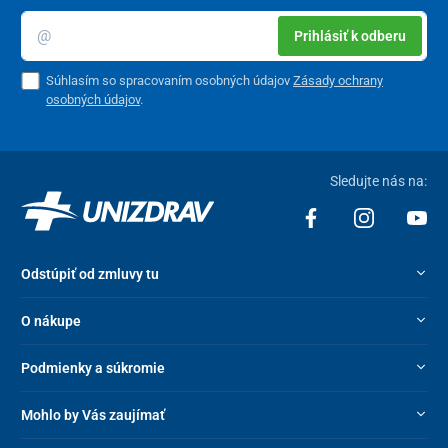
Farba
čierna
Prihlásiť k odberu
Priemer lopty
51 cm
Súhlasím so spracovaním osobných údajov
Zásady ochrany
Priemer konštrukcie
58,5 cm
osobných údajov
.
Výška
23 cm
Hmotnosť
4,6 kg
Sledujte nás na:
Nosnosť
150 kg
Odstúpiť od zmluvy tu
O nákupe
Podmienky a súkromie
Mohlo by Vás zaujímať