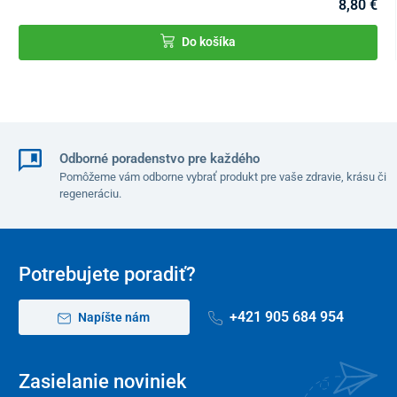
8,80 €
Do košíka
Odborné poradenstvo pre každého
Lopta je
vyrobená zo zdravotne neškodného materiálu
.
Pomôžeme vám odborne vybrať produkt pre vaše zdravie, krásu či
Uvoľnením tlaku možno
upravovať náročnosť cvičenia.
regeneráciu.
Obsah balenia
balančná lopta
Potrebujete poradiť?
pumpa
odoberateľné držadlá
+421 905 684 954
Napíšte nám
návod na použitie
Technické parametre
Zasielanie noviniek