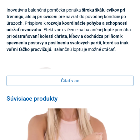
Inovatívna balančná pomôcka ponúka
široku škálu cvikov pri
tréningu, ale aj pri cvičení
pre návrat do pôvodnej kondície po
úrazoch. Prispieva k
rozvoju koordinácie pohybu a schopnosti
udržať rovnováhu
. Efektívne cvičenie na balančnej lopte pomáha
pri
odstraňovaní bolesti chrbta, kĺbov a dochádza pri ňom k
spevneniu postavy a posilneniu svalových partií, ktoré sa inak
veľmi ťažko precvičujú
.
Balančnú loptu je možné otáčať.
Čítať viac
Súvisiace produkty