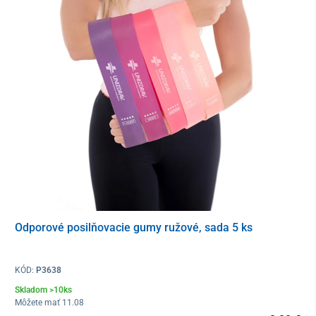
K lopte je možné pripevniť odoberateľné elastické
držadlá
.
Odporové posilňovacie gumy ružové, sada 5 ks
KÓD:
P3638
Skladom >10ks
Môžete mať 11.08