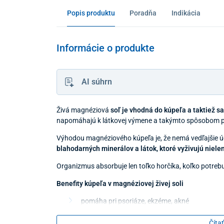
Popis produktu
Poradňa
Indikácia
Informácie o produkte
AI súhrn
Živá magnéziová
soľ je vhodná do kúpeľa a taktiež s
napomáhajú k látkovej výmene a takýmto spôsobom pri
Výhodou magnéziového kúpeľa je, že nemá vedľajšie ú
blahodarných minerálov a látok, ktoré vyživujú nielen
Organizmus absorbuje len toľko horčíka, koľko potrebu
Benefity kúpeľa v magnéziovej živej soli
pomáha pri psoriáze, ekzéme, akné
blahodarne pôsobí pri reumatizme a artritíde
Čítať