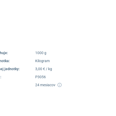
Poprad
052/77 818 99
poprad@unizdrav.sk
Pondelok –
08:00 –
Piatok:
16:30
Dostupnosť:
Skladom >1
huje:
1000 g
notka:
Kilogram
ej jednotky:
3,00 € / kg
:
P3056
24 mesiacov