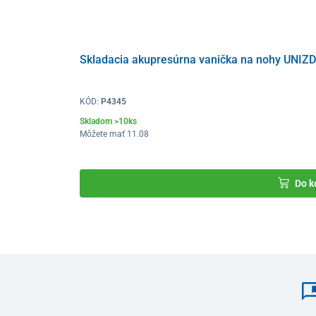
Skladacia akupresúrna vanička na nohy UNIZ
KÓD:
P4345
Skladom >10ks
Môžete mať 11.08
Do k