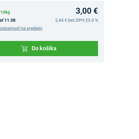
3,00 €
>10kg
ať 11.08
2,44 €
bez DPH 23.0 %
dostupnosť na predajni
Do košíka
v predajniach
jný Showroom Bratislava
Ivanská cesta 4337/2,
Bratislava
0903 942 779, 02/222 009
31
bratislava@unizdrav.sk