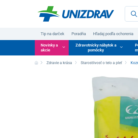
Tip na darček
Poradňa
Hľadaj podľa ochorenia
Novinky a
Zdravotnícky nábytok a
P
akcie
pomôcky
m
Zdravie a krása
Starostlivosť o telo a pleť
Kozm