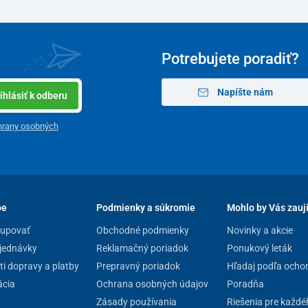
Potrebujete poradiť?
Napíšte nám
ihlásiť k odberu
hrany osobných
pe
Podmienky a súkromie
Mohlo by Vás zauj
kupovať
Obchodné podmienky
Novinky a akcie
jednávky
Reklamačný poriadok
Ponukový leták
i dopravy a platby
Prepravný poriadok
Hľadaj podľa ocho
cia
Ochrana osobných údajov
Poradňa
Zásady používania
Riešenia pre každé