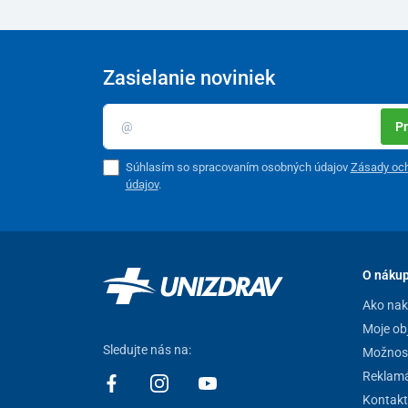
Zasielanie noviniek
Pr
Súhlasím so spracovaním osobných údajov
Zásady oc
údajov
.
O náku
Ako na
Moje ob
Sledujte nás na:
Možnost
Reklamá
Kontakt