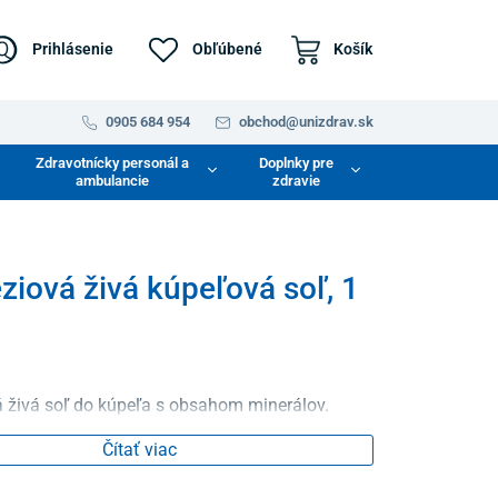
Prihlásenie
Obľúbené
Košík
0905 684 954
obchod@unizdrav.sk
Zdravotnícky personál a
Doplnky pre
ambulancie
zdravie
iová živá kúpeľová soľ, 1
živá soľ do kúpeľa s obsahom minerálov.
Čítať viac