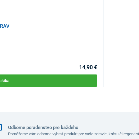
DRAV
Prístroj na mas
KÓD:
P4221
Skladom >10ks
Môžete mať 11.08
14,90 €
ošíka
Odborné poradenstvo pre každého
Pomôžeme vám odborne vybrať produkt pre vaše zdravie, krásu či regenerá