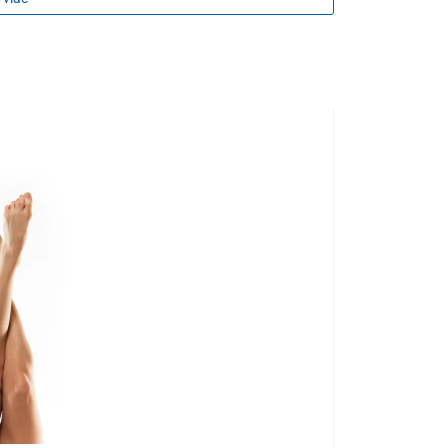
TIP NA DARČEK
 vlasov
ladnutí
nok
dy, teplota vody 38 – 45 °C)
ždňa. Po kúpeli je potrebné osprchovať sa čistou
 v teple, pretože týmto spôsobom sa zvyšuje účinok