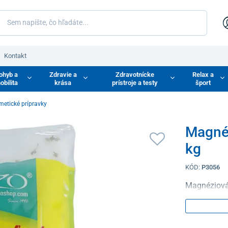
Kontakt
ohyb a
Zdravie a
Zdravotnícke
Relax a
obilita
krása
prístroje a testy
šport
etické prípravky
Magnéz
kg
KÓD:
P3056
Magnéziová 