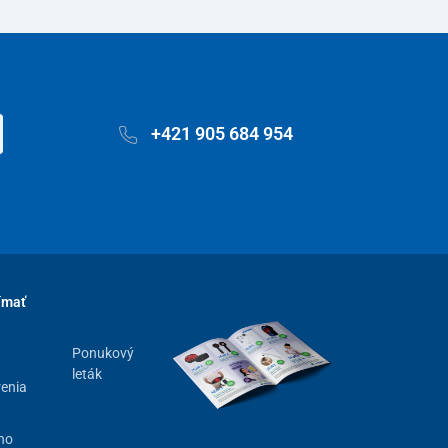
+421 905 684 954
ímať
Ponukový
leták
renia
ho