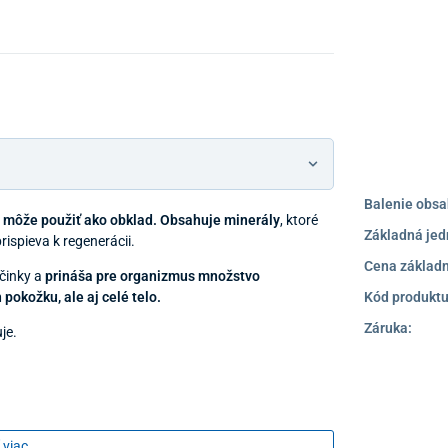
Balenie obsa
a môže použiť ako obklad.
Obsahuje minerály
, ktoré
Základná jed
spieva k regenerácii.
Cena základn
činky a
prináša pre organizmus množstvo
 pokožku, ale aj celé telo.
Kód produktu
Záruka:
je.
 viac