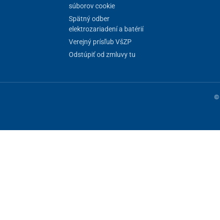
súborov cookie
Spätný odber
elektrozariadení a batérií
Verejný prísľub VšZP
Odstúpiť od zmluvy tu
© 
ne fungovanie stránky, iné môžeme používať len s vaším súhlasom. Máte 